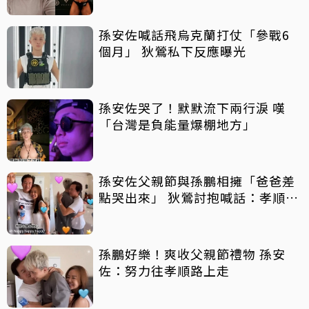
孫安佐喊話飛烏克蘭打仗「參戰6
個月」 狄鶯私下反應曝光
孫安佐哭了！默默流下兩行淚 嘆
「台灣是負能量爆棚地方」
孫安佐父親節與孫鵬相擁「爸爸差
點哭出來」 狄鶯討抱喊話：孝順是
王道
孫鵬好樂！爽收父親節禮物 孫安
佐：努力往孝順路上走