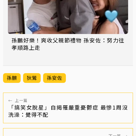
孫鵬好樂！爽收父親節禮物 孫安佐：努力往
孝順路上走
孫鵬
狄鶯
孫安佐
←
上一篇
「搞笑女脫星」自揭罹嚴重憂鬱症 最慘1周沒
洗澡：覺得不配
下一篇
→