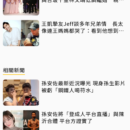
聲：分開一段時間
王凱摯友Jeff談多年兄弟情 長太
像連王媽媽都哭了：看到他想到兒
子
相關新聞
孫安佐最新近況曝光 現身孫生影片
被虧「鋼鐵人喝符水」
孫安佐將「登成人平台直播」與陳
沂合體 平台方證實了