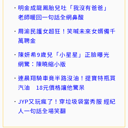
明金成龍鳳胎兒吐「我沒有爸爸」
老師暖回一句話全網鼻酸
周渝民護女超狂！笑喊未來女婿備千
萬聘金
陳妍希9歲兒「小星星」正臉曝光
網驚：陳曉縮小版
連晨翔騎車竟半路沒油！提寶特瓶買
汽油 18元價格讓他驚呆
JYP又玩瘋了！穿垃圾袋當秀服 經紀
人一句話全場笑翻