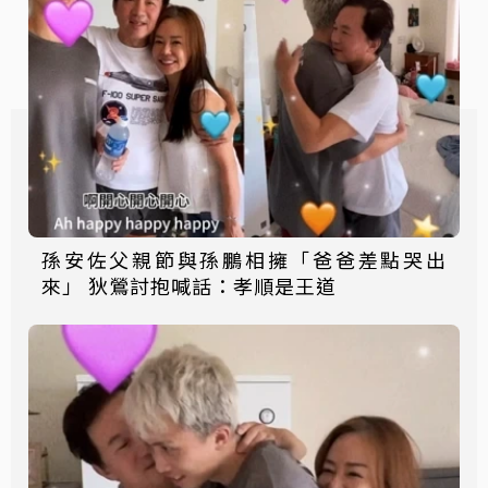
孫安佐父親節與孫鵬相擁「爸爸差點哭出
來」 狄鶯討抱喊話：孝順是王道