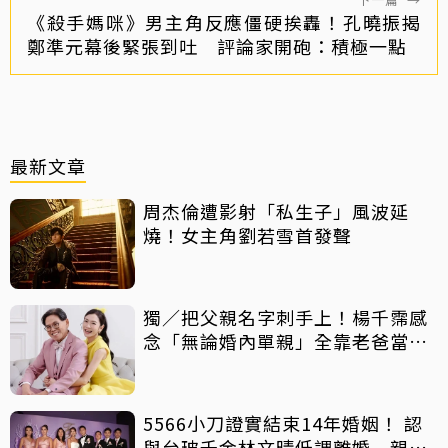
《殺手媽咪》男主角反應僵硬挨轟！孔曉振揭
鄭準元幕後緊張到吐 評論家開砲：積極一點
最新文章
周杰倫遭影射「私生子」風波延
燒！女主角劉若雪首發聲
獨／把父親名字刺手上！楊千霈感
念「無論婚內單親」全靠老爸當後
盾
5566小刀證實結束14年婚姻！ 認
與台玻千金林文晴低調離婚 親發