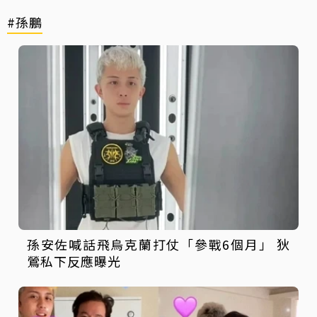
#孫鵬
孫安佐喊話飛烏克蘭打仗「參戰6個月」 狄
鶯私下反應曝光