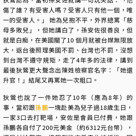
傷了誰？有受害人嗎？受害人只有他一個，唯
一的受害人。」 她為兒抱不平，外界總罵「慈
母多敗兒」，但她講白了，孫安佐很善良，但
就是白痴，在美國關了10 個月就被台媒無限放
大，返台後照理美國不罰、台灣也不罰，沒想
到台灣不遵守規矩，走了4年多的法律，講到
最後狄鶯更大聲念出陳姓檢察官名字：「她還
升官！」結尾又再罵她一次粗口。
狄鶯也說了一件她忍了10年（應為8年）的
事，當初跟
孫鵬
一塊赴美為兒子過18歲生日，
一家3口去打靶場，安佐是會員已付費，她跟
孫鵬各自付了200元美金（約6312元台幣），