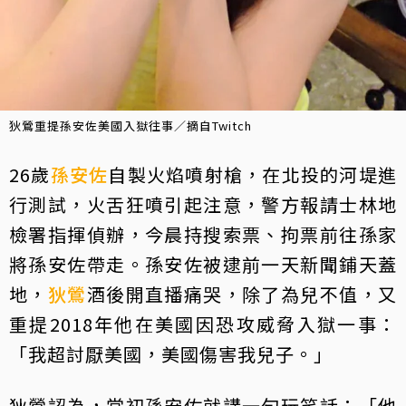
狄鶯重提孫安佐美國入獄往事／摘自Twitch
26歲
孫安佐
自製火焰噴射槍，在北投的河堤進
行測試，火舌狂噴引起注意，警方報請士林地
檢署指揮偵辦，今晨持搜索票、拘票前往孫家
將孫安佐帶走。孫安佐被逮前一天新聞鋪天蓋
地，
狄鶯
酒後開直播痛哭，除了為兒不值，又
重提2018年他在美國因恐攻威脅入獄一事：
「我超討厭美國，美國傷害我兒子。」
狄鶯認為，當初孫安佐就講一句玩笑話：「他