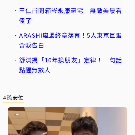
王仁甫開箱岑永康豪宅 無敵美景看
傻了
ARASHI嵐最終章落幕！5人東京巨蛋
含淚告白
舒淇揭「10年換朋友」定律！一句話
點醒無數人
#孫安佐