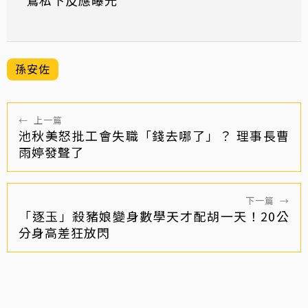
孫安佐
←
上一篇
池秋美怒批工會失職「錢去哪了」？ 理事長曹
雨婷發聲了
下一篇
→
「逐玉」殺豬娘變身數學天才配胡一天！20公
分身高差狂放閃