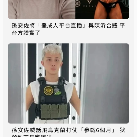
孫安佐將「登成人平台直播」與陳沂合體 平
台方證實了
孫安佐喊話飛烏克蘭打仗「參戰6個月」 狄
鶯私下反應曝光