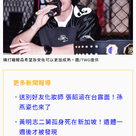
燒打雞韓森希望孫安佐可以更加成熟。圖/TWG提供
更多新聞報導
送別好友化妝師 張韶涵在台露面！孫
燕姿也來了
黃明志二舅孤身死在新加坡！遺體一
週後才被發現