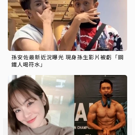
孫安佐最新近況曝光 現身孫生影片被虧「鋼
鐵人喝符水」