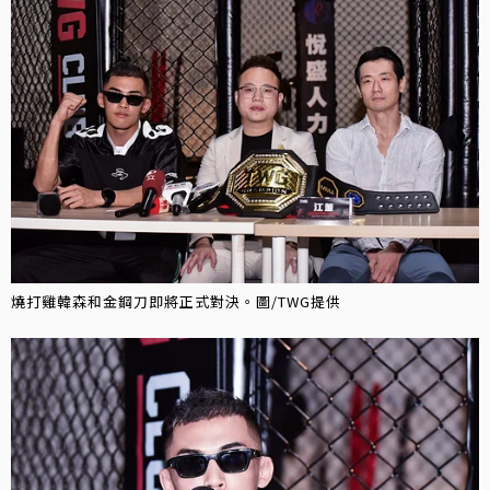
燒打雞韓森和金鋼刀即將正式對決。圖/TWG提供