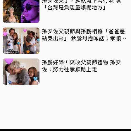
「台灣是負能量爆棚地方」
孫安佐父親節與孫鵬相擁「爸爸差
點哭出來」 狄鶯討抱喊話：孝順是
王道
孫鵬好樂！爽收父親節禮物 孫安
佐：努力往孝順路上走