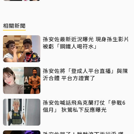
相關新聞
孫安佐最新近況曝光 現身孫生影片
被虧「鋼鐵人喝符水」
孫安佐將「登成人平台直播」與陳
沂合體 平台方證實了
孫安佐喊話飛烏克蘭打仗「參戰6
個月」 狄鶯私下反應曝光
孫安佐哭了！默默流下兩行淚 嘆