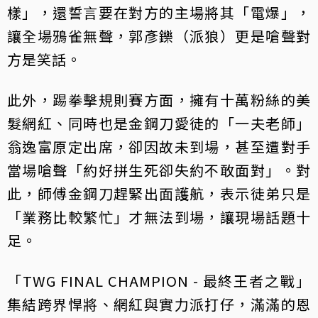
樣」，還誓言要在對方的主場將其「電爆」，
讓全場鴉雀無聲，郭彥鑠（派狼）更是嗆聲對
方是笑話。
此外，踢拳擊規則賽方面，擁有十萬粉絲的美
髮網紅、同時也是金鋼刀愛徒的「一夫老師」
翁逸富原定出席，卻因故未到場，甚至遭對手
當場嗆聲「約好拼生死卻失約不敢面對」。對
此，師傅金鋼刀趕緊出面護航，表示徒弟只是
「業務比較繁忙」才無法到場，讓現場話題十
足。
「TWG FINAL CHAMPION - 最終王者之戰」
集結跨界悍將、網紅與實力派打仔，滿滿的恩