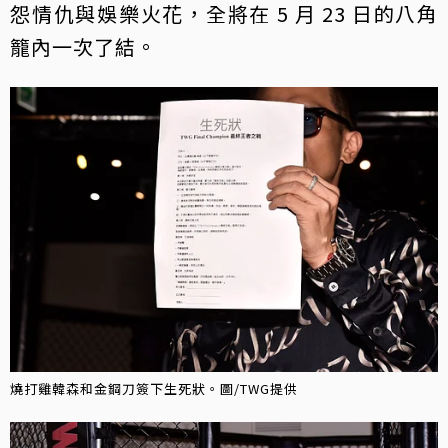
怨情仇與娛樂火花，全將在 5 月 23 日的八角
籠內一次了結。
燒打雞韓森和金鋼刀簽下生死狀。圖/TWG提供