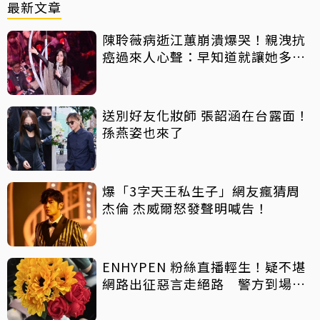
最新文章
陳聆薇病逝江蕙崩潰爆哭！親洩抗
癌過來人心聲：早知道就讓她多化
一點
送別好友化妝師 張韶涵在台露面！
孫燕姿也來了
爆「3字天王私生子」網友瘋猜周
杰倫 杰威爾怒發聲明喊告！
ENHYPEN 粉絲直播輕生！疑不堪
網路出征惡言走絕路 警方到場已
救不回