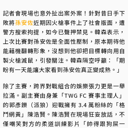
記者會現場也意外扯出案外案！針對昔日手下
敗將
孫安佐
近期因火槍事件上了社會版面，遭
警方搜索拘提，如今已聲押禁見。韓森表示，
上次比賽對孫安佐是全面性壓制，原本期待他
能藉機翻轉形象，沒想到他卻把目標轉向用自
製火槍滅鼠，引發關注。韓森隔空呼籲：「期
盼有一天能讓大家看到孫安佐真正變成熟。」
除了主賽，跨界對戰組合的娛樂張力更是一舉
拉滿。副主賽由身兼「TWG FC 賽事主理人」
的郭彥鑠（派狼）迎戰擁有 3.4 萬粉絲的「格
鬥網黃」陳浩賢。陳浩賢在現場狂妄放話，不
僅嘲笑對方的柔道訓練影片「帥得跟狗屎一