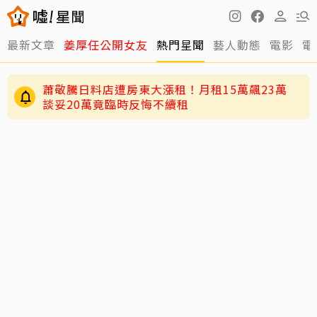
最新文章
姜厚任公開女友
熱門星聞
藝人動態
電影
電
蕭敬騰日料店遭房東大漲租！月租15萬飆23萬
談妥20萬竟臨時反悔不續租
王仁甫紐西蘭旅遊開箱岑永康豪宅！林義傑、吳
速玲同行 夢幻美景全曝光