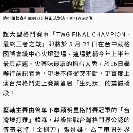
燒打雞韓森和金鋼刀即將正式對決。圖/TWG提供
超大型格鬥賽事「TWG FINAL CHAMPION -
最終王者之戰」即將於 5 月 23 日在台中葳格
國際會議中心火爆登場。這場號稱今年上半年
最具話題、火藥味最濃的擂台大秀，於16日舉
辦行前記者會，現場不僅衝突不斷，更首度上
演台灣格鬥史上賽前簽署「生死狀」的震撼橋
段！
壓軸主賽由曾奪下拳願明星格鬥賽冠軍的「台
灣燒打雞」韓森，越級挑戰台灣格鬥界公認的
傳奇老將「金鋼刀」張景雄。為了甩開外界