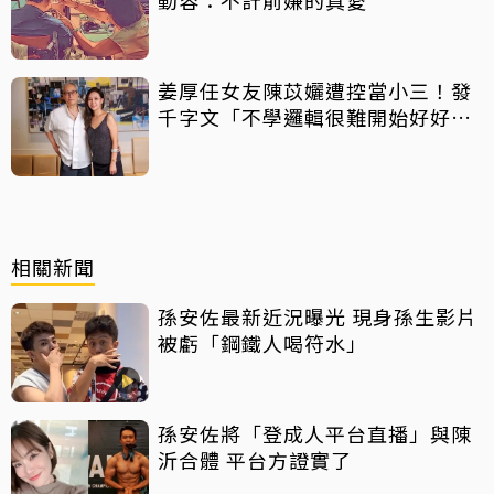
動容：不計前嫌的真愛
姜厚任女友陳苡孋遭控當小三！發
千字文「不學邏輯很難開始好好
活」
相關新聞
孫安佐最新近況曝光 現身孫生影片
被虧「鋼鐵人喝符水」
孫安佐將「登成人平台直播」與陳
沂合體 平台方證實了