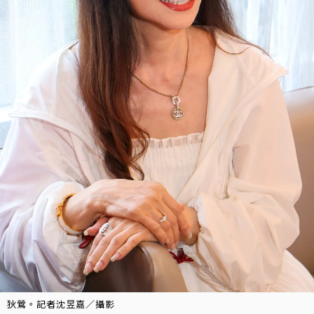
狄鶯。記者沈昱嘉／攝影