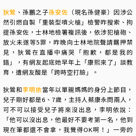
狄鶯
、孫鵬之子
孫安佐
（現名孫健豪）因涉公
然引燃自製「重裝型噴火槍」檢警昨搜索、拘
提孫安佐，士林地檢署複訊後，依涉犯槍砲、
放火未遂等5罪，昨晚向士林地院聲請羈押禁
見，狄鶯在直播中痛哭「抱歉，都是我的
錯」，有網友起底她早年上「康熙來了」談教
育，遭網友酸是「跨時空打臉」。
狄鶯和
李明依
當年以單親媽媽的身分上節目，
兒子剛好都是6、7歲，主持人蔡康永問兩人，
可不可以接受兒子將來沒出息，李明依說：
「他可以沒出息，他最好不要考第一名，他到
現在筆都還不會拿，我覺得OK啊！」一旁的