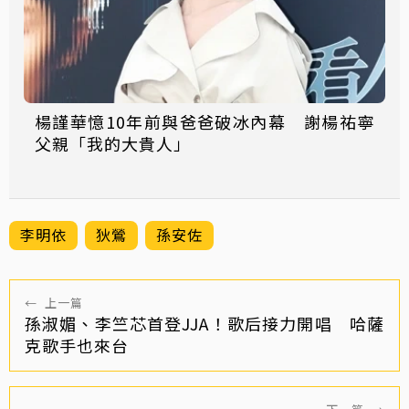
楊謹華憶10年前與爸爸破冰內幕 謝楊祐寧
父親「我的大貴人」
李明依
狄鶯
孫安佐
←
上一篇
孫淑媚、李竺芯首登JJA！歌后接力開唱 哈薩
克歌手也來台