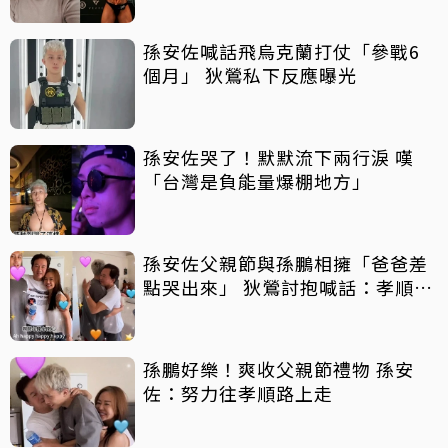
孫安佐喊話飛烏克蘭打仗「參戰6
個月」 狄鶯私下反應曝光
孫安佐哭了！默默流下兩行淚 嘆
「台灣是負能量爆棚地方」
孫安佐父親節與孫鵬相擁「爸爸差
點哭出來」 狄鶯討抱喊話：孝順是
王道
孫鵬好樂！爽收父親節禮物 孫安
佐：努力往孝順路上走