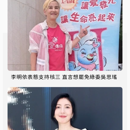
李明依表態支持核三 直言想罷免綠委吳思瑤