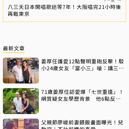
下一篇
→
八三夭日本開唱歌迷等7年！大阪唱完21小時後
再戰東京
最新文章
姜厚任護愛12點聲明重砲反擊！駁
小24歲女友「當小三」嗆：講三
小？
71歲姜厚任認愛爆「七世重逢」！
網質疑女友學歷背景 他6點反
擊：你們不懂
父親節廖峻前妻餵飯畫面曝光！兒