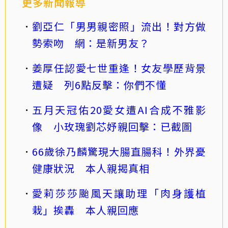
更多新聞報導
劉亞仁「男男親密照」流出！對方做
勢索吻 網：是新男友？
姜厚任認愛七世重逢！女友學歷背景
遭疑 列6點反擊：你們不懂
五月天冠佑20愛女遭AI合成不雅影
像 小玫瑰劉芯妤親回擊：已截圖
66歲徐乃麟驚現大腸直腸科！外界憂
健康狀況 本人親揭真相
愛莉莎莎颱風天讓助理「肉身護植
栽」挨轟 本人親回應