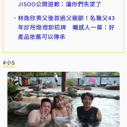
JISOO公開道歉：讓你們失望了
林逸欣喪父後首過父親節！名醫父43
年診所熄燈卸招牌 曬感人一幕：好
產品依舊可以傳承
#小S