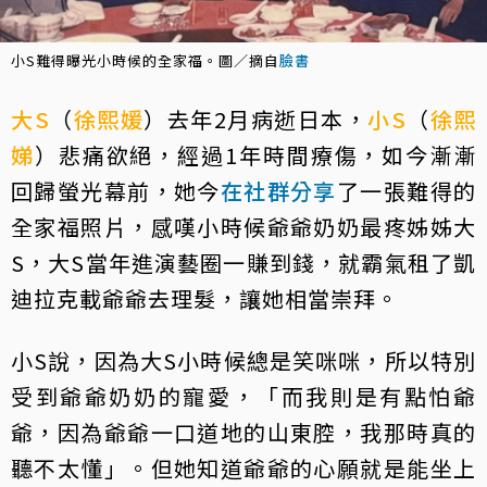
小S難得曝光小時候的全家福。圖／摘自
臉書
大S
（
徐熙媛
）去年2月病逝日本，
小S
（
徐熙
娣
）悲痛欲絕，經過1年時間療傷，如今漸漸
回歸螢光幕前，她今
在社群分享
了一張難得的
全家福照片，感嘆小時候爺爺奶奶最疼姊姊大
S，大S當年進演藝圈一賺到錢，就霸氣租了凱
迪拉克載爺爺去理髮，讓她相當崇拜。
小S說，因為大S小時候總是笑咪咪，所以特別
受到爺爺奶奶的寵愛，「而我則是有點怕爺
爺，因為爺爺一口道地的山東腔，我那時真的
聽不太懂」。但她知道爺爺的心願就是能坐上