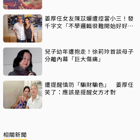
姜厚任女友陳苡孋遭控當小三！發
千字文「不學邏輯很難開始好好
活」
兒子幼年遭抱走！徐莉玲首談母子
分離內幕「巨大傷痛」
遭提醒慎防「騙財騙色」 姜厚任
笑了：應該是提醒女方才對
相關新聞