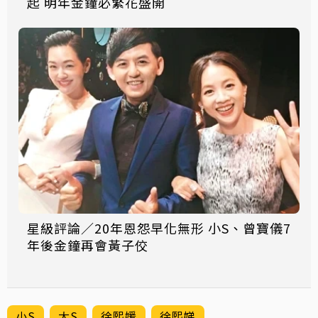
起 明年金鐘必繁花盛開
星級評論／20年恩怨早化無形 小S、曾寶儀7
年後金鐘再會黃子佼
小S
大S
徐熙媛
徐熙娣