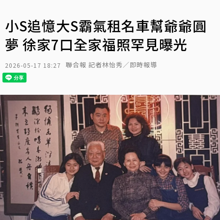
小S追憶大S霸氣租名車幫爺爺圓
夢 徐家7口全家福照罕見曝光
聯合報 記者林怡秀／即時報導
2026-05-17 18:27