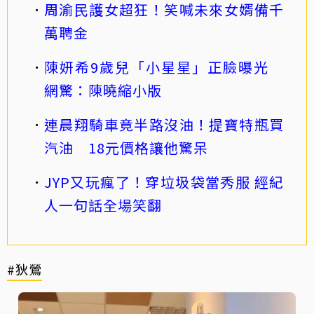
周渝民護女超狂！笑喊未來女婿備千
萬聘金
陳妍希9歲兒「小星星」正臉曝光
網驚：陳曉縮小版
連晨翔騎車竟半路沒油！提寶特瓶買
汽油 18元價格讓他驚呆
JYP又玩瘋了！穿垃圾袋當秀服 經紀
人一句話全場笑翻
#狄鶯