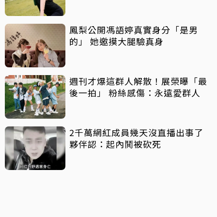
鳳梨公開馮語婷真實身分「是男
的」 她邀摸大腿驗真身
週刊才爆這群人解散！展榮曝「最
後一拍」 粉絲感傷：永遠愛群人
2千萬網紅成員幾天沒直播出事了
夥伴認：起內鬨被砍死