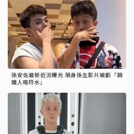
孫安佐最新近況曝光 現身孫生影片被虧「鋼
鐵人喝符水」