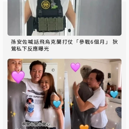
孫安佐喊話飛烏克蘭打仗「參戰6個月」 狄
鶯私下反應曝光