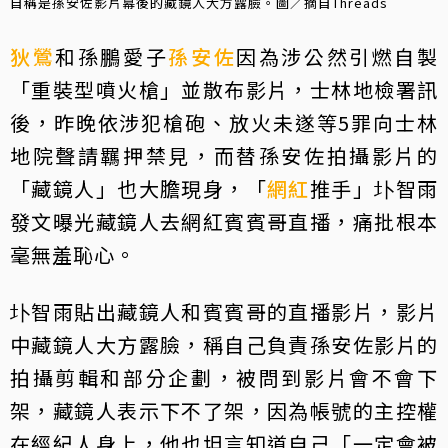
自稱是孫安佐影片幕後的藏鏡人大方露臉。圖／摘自Threads
狄鶯
和孫鵬愛子
孫安佐
因為涉公然引燃自製
「重裝型噴火槍」並散布影片，士林地檢署訊
後，昨晚依涉犯槍砲、放火未遂等5罪向士林
地院聲請羈押禁見，而替孫安佐拍攝影片的
「藏鏡人」也大膽現身，「
網紅
推手」圤智雨
發文曝光藏鏡人去網紅賓賓哥直播，痛批根本
毫無羞恥心。
圤智雨貼出藏鏡人和賓賓哥的直播影片，影片
中藏鏡人大方露臉，稱自己負責孫安佐影片的
拍攝剪輯和部分企劃，被問到影片會不會下
架，藏鏡人表示下不了架，因為帳號的主控權
在經紀人身上，他也坦言知道自己「一定會被