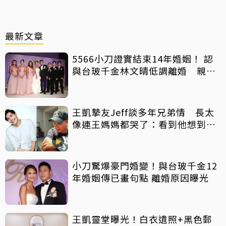
最新文章
5566小刀證實結束14年婚姻！ 認
與台玻千金林文晴低調離婚 親發
聲：分開一段時間
王凱摯友Jeff談多年兄弟情 長太
像連王媽媽都哭了：看到他想到兒
子
小刀驚爆豪門婚變！與台玻千金12
年婚姻傳已畫句點 離婚原因曝光
王凱靈堂曝光！白衣遺照+黑色郵