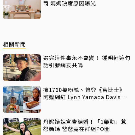
筒 媽媽缺席原因曝光
相關新聞
選完這件事永不會變！ 鍾明軒這句
話引發網友共鳴
擁1760萬粉絲、曾登《富比士》
阿嬤網紅 Lynn Yamada Davis 驚
傳病逝
丹妮婊姐宣告結婚！「1舉動」惹
怒媽媽 爸爸竟在群組PO圖