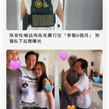
孫安佐喊話飛烏克蘭打仗「參戰6個月」 狄
鶯私下反應曝光