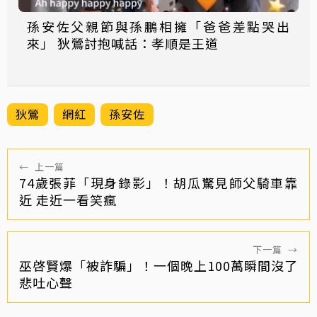
孫安佐父親節與孫鵬相擁「爸爸差點哭出
來」 狄鶯討抱喊話：孝順是王道
狄鶯
網紅
孫安佐
←
上一篇
74歲張菲「現身錄影」！胡瓜驚見師父騎車靠
近 走近一看笑瘋
下一篇
→
巫啓賢爆「被詐騙」！一個晚上100萬瞬間沒了
悲吐心聲