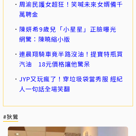
周渝民護女超狂！笑喊未來女婿備千
萬聘金
陳妍希9歲兒「小星星」正臉曝光
網驚：陳曉縮小版
連晨翔騎車竟半路沒油！提寶特瓶買
汽油 18元價格讓他驚呆
JYP又玩瘋了！穿垃圾袋當秀服 經紀
人一句話全場笑翻
#狄鶯