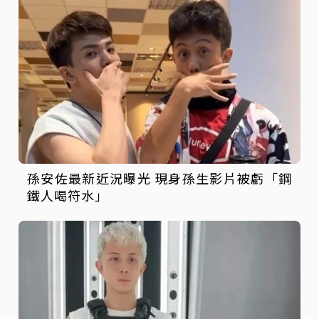
孫安佐最新近況曝光 現身孫生影片被虧「鋼
鐵人喝符水」