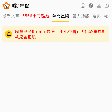
最新文章
5566小刀離婚
熱門星聞
藝人動態
電影
電
周董兒子Romeo變身「小小中醫」！昆凌驚爆8
歲兒會把脈