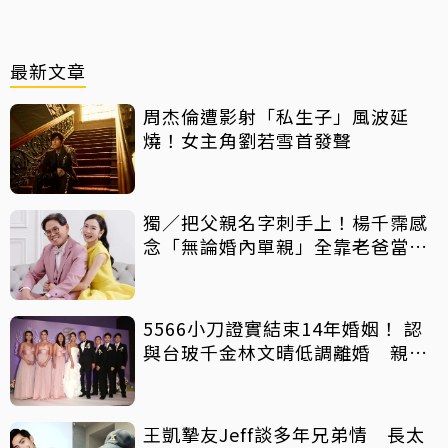
最新文章
周杰倫遭影射「私生子」風波延
燒！女主角劉若雪首發聲
獨／把父親名字刺手上！楊千霈感
念「無論婚內單親」全靠老爸當後
盾
5566小刀證實結束14年婚姻！ 認
與台玻千金林文晴低調離婚 親發
聲：分開一段時間
王凱摯友Jeff談多年兄弟情 長太