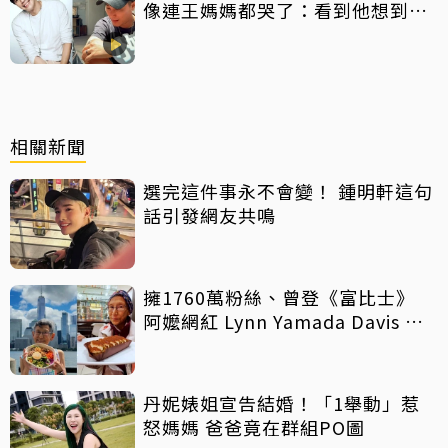
像連王媽媽都哭了：看到他想到兒
子
相關新聞
選完這件事永不會變！ 鍾明軒這句
話引發網友共鳴
擁1760萬粉絲、曾登《富比士》
阿嬤網紅 Lynn Yamada Davis 驚
傳病逝
丹妮婊姐宣告結婚！「1舉動」惹
怒媽媽 爸爸竟在群組PO圖