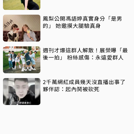
鳳梨公開馮語婷真實身分「是男
的」 她邀摸大腿驗真身
週刊才爆這群人解散！展榮曝「最
後一拍」 粉絲感傷：永遠愛群人
2千萬網紅成員幾天沒直播出事了
夥伴認：起內鬨被砍死