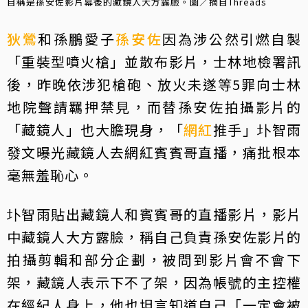
自稱是孫安佐影片幕後的藏鏡人大方露臉。圖／摘自Threads
狄鶯
和孫鵬愛子
孫安佐
因為涉公然引燃自製
「重裝型噴火槍」並散布影片，士林地檢署訊
後，昨晚依涉犯槍砲、放火未遂等5罪向士林
地院聲請羈押禁見，而替孫安佐拍攝影片的
「藏鏡人」也大膽現身，「
網紅
推手」圤智雨
發文曝光藏鏡人去網紅賓賓哥直播，痛批根本
毫無羞恥心。
圤智雨貼出藏鏡人和賓賓哥的直播影片，影片
中藏鏡人大方露臉，稱自己負責孫安佐影片的
拍攝剪輯和部分企劃，被問到影片會不會下
架，藏鏡人表示下不了架，因為帳號的主控權
在經紀人身上，他也坦言知道自己「一定會被