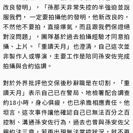
改良發明」，「孫那天非常失控的半強迫並說
服我們， 一定要拍攝他的發明，他新改良的，
不然他不要拍，直接爆氣，而且跟我們保證絕
對沒問題」，團隊基於過去拍攝經驗才同意拍
攝、上片。「重讀天月」也澄清，自己這次並
非製作人或導演，主要工作是陪同孫安佐完成
拍攝與合約協調。
對於外界批評他交保後秒辭職是在切割，「重
讀天月」表示自己已在警局、地檢署配合調查
約18小時，身心俱疲，也已承擔相應責任。他
坦言，這次事件讓他確認自己已無法百分之百
控制、溝通孫安佐行為，過去也曾與孫安佐父
親約法三章，若再出現無法掌控狀況，就不再