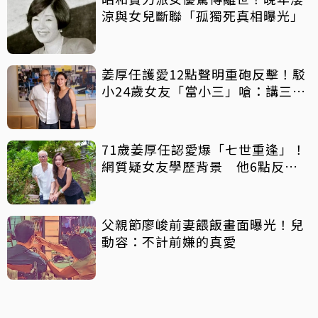
涼與女兒斷聯「孤獨死真相曝光」
姜厚任護愛12點聲明重砲反擊！駁
小24歲女友「當小三」嗆：講三
小？
71歲姜厚任認愛爆「七世重逢」！
網質疑女友學歷背景 他6點反
擊：你們不懂
父親節廖峻前妻餵飯畫面曝光！兒
動容：不計前嫌的真愛