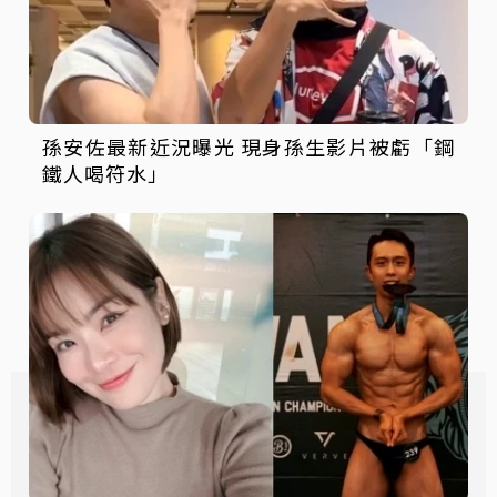
孫安佐最新近況曝光 現身孫生影片被虧「鋼
鐵人喝符水」