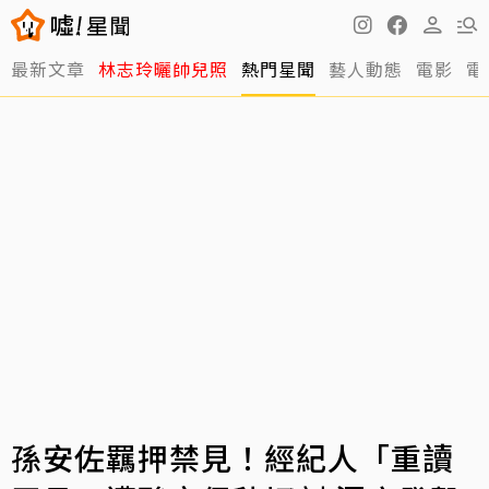
最新文章
林志玲曬帥兒照
熱門星聞
藝人動態
電影
電
孫安佐羈押禁見！經紀人「重讀