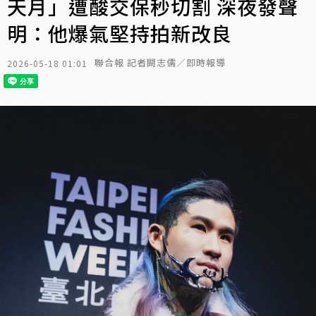
天月」遭酸交保秒切割 深夜發聲
明：他爆氣堅持拍新改良
聯合報 記者闕志儒／即時報導
2026-05-18 01:01