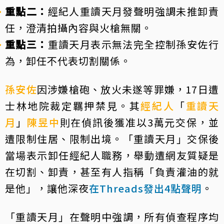
重點二：
經紀人重讀天月發聲明強調未推卸責
任，澄清拍攝內容與火槍無關。
重點三：
重讀天月表示無法完全控制孫安佐行
為，卸任不代表切割關係。
孫安佐
因涉嫌槍砲、放火未遂等罪嫌，17日遭
士林地院裁定羈押禁見。其
經紀人
「
重讀天
月
」
陳昱中
則在偵訊後獲准以3萬元交保，並
遭限制住居、限制出境。「重讀天月」交保後
當場表示卸任經紀人職務，舉動遭網友質疑是
在切割、卸責，甚至有人指稱「負責灌油的就
是他」，讓他深夜
在Threads發出4點聲明
。
「重讀天月」在聲明中強調，所有偵查程序均