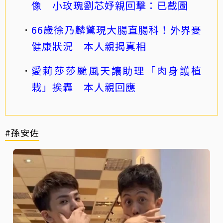
像 小玫瑰劉芯妤親回擊：已截圖
66歲徐乃麟驚現大腸直腸科！外界憂
健康狀況 本人親揭真相
愛莉莎莎颱風天讓助理「肉身護植
栽」挨轟 本人親回應
#孫安佐