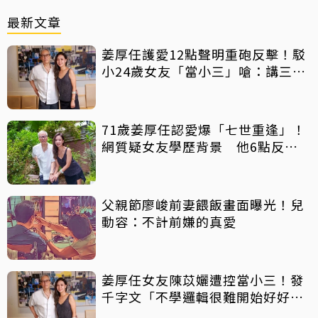
最新文章
姜厚任護愛12點聲明重砲反擊！駁
小24歲女友「當小三」嗆：講三
小？
71歲姜厚任認愛爆「七世重逢」！
網質疑女友學歷背景 他6點反
擊：你們不懂
父親節廖峻前妻餵飯畫面曝光！兒
動容：不計前嫌的真愛
姜厚任女友陳苡孋遭控當小三！發
千字文「不學邏輯很難開始好好
活」