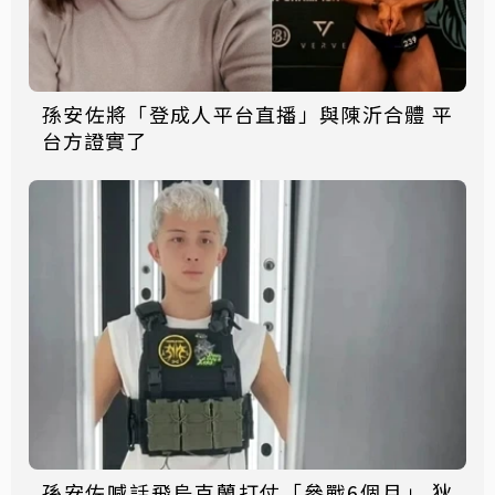
孫安佐將「登成人平台直播」與陳沂合體 平
台方證實了
孫安佐喊話飛烏克蘭打仗「參戰6個月」 狄