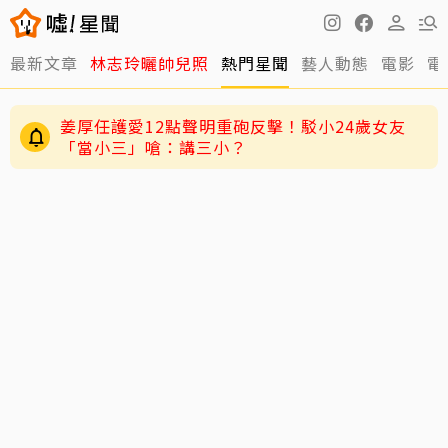
最新文章
林志玲曬帥兒照
熱門星聞
藝人動態
電影
電
姜厚任護愛12點聲明重砲反擊！駁小24歲女友
「當小三」嗆：講三小？
要他露屁股都敢演！九孔唯一拒接這角色「我沒
那資格」