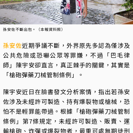
孫安佐不斷出包。（本報資料照）
孫安佐
近期爭議不斷，外界原先多認為僅涉及
公共危險或恐嚇公眾等罪嫌，不過「巴毛律
師」陳宇安卻直言，真正棘手的關鍵，其實是
「槍砲彈藥刀械管制條例」。
陳宇安近日在臉書發文分析案情，指出若孫安
佐涉及未經許可製造、持有爆裂物或槍械，恐
怕不是輕罪能帶過。根據「槍砲彈藥刀械管制
條例」第7條規定，未經許可製造、販賣、運
輸槍砲、炸彈或爆裂物者，最重可處無期徒刑