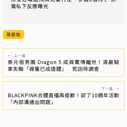
鶯私下反應曝光
孫安佐
←
上一篇
泰元祖男團 Dragon 5 成員驚傳離世！清晨騎
車失聯「尋獲已成遺體」 死因待調查
下一篇
→
BLACKPINK合體直播再道歉！認了10週年活動
「內部溝通出問題」