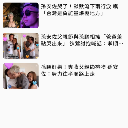
孫安佐哭了！默默流下兩行淚 嘆
「台灣是負能量爆棚地方」
孫安佐父親節與孫鵬相擁「爸爸差
點哭出來」 狄鶯討抱喊話：孝順是
王道
孫鵬好樂！爽收父親節禮物 孫安
佐：努力往孝順路上走