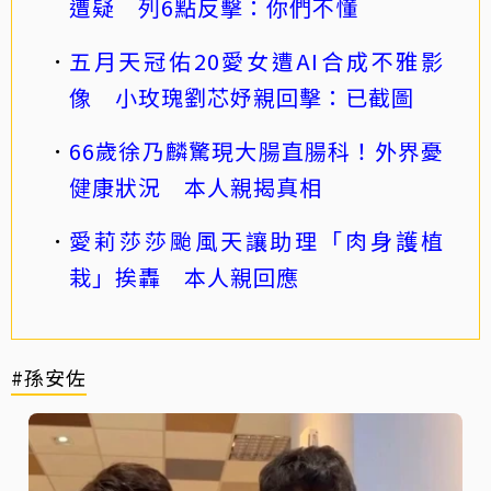
遭疑 列6點反擊：你們不懂
五月天冠佑20愛女遭AI合成不雅影
像 小玫瑰劉芯妤親回擊：已截圖
66歲徐乃麟驚現大腸直腸科！外界憂
健康狀況 本人親揭真相
愛莉莎莎颱風天讓助理「肉身護植
栽」挨轟 本人親回應
#孫安佐