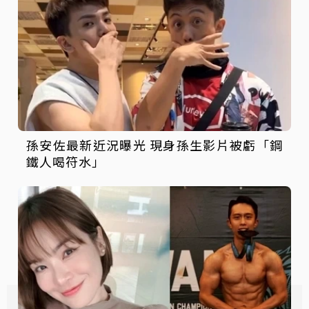
孫安佐最新近況曝光 現身孫生影片被虧「鋼
鐵人喝符水」