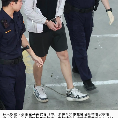
藝人狄鶯、孫鵬兒子孫安佐（中）涉在台北市北投溪畔持噴火槍噴
火，被搜出改裝霰彈槍及模擬槍，士林地方法院裁定羈押禁見。（記