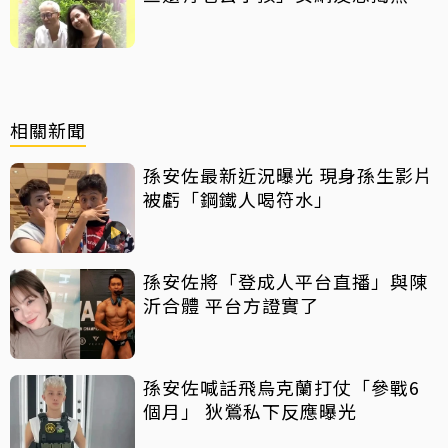
史
相關新聞
孫安佐最新近況曝光 現身孫生影片
被虧「鋼鐵人喝符水」
孫安佐將「登成人平台直播」與陳
沂合體 平台方證實了
孫安佐喊話飛烏克蘭打仗「參戰6
個月」 狄鶯私下反應曝光