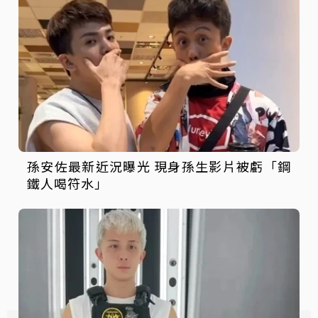
孫安佐最新近況曝光 現身孫生影片被虧「鋼
鐵人喝符水」