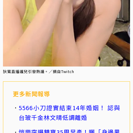
狄鶯直播護兒引發熱議。／摘自Twitch
更多新聞報導
5566小刀證實結束14年婚姻！ 認與
台玻千金林文晴低調離婚
愷樂突曝雙寶35周早產！曬「身邊男