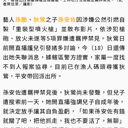
者葉信菉／攝影）
藝人
孫鵬
、
狄鶯
之子
孫安佐
因涉嫌公然引燃自
製「重裝型噴火槍」並散布影片，依涉犯槍
砲、放火未遂等5項罪嫌遭羈押禁見。狄鶯日
前開直播護兒引發諸多討論，今（18）日還傳
出她失聯消息，據轄區警方證實，家屬一度找
不到人報案協尋，目前已在漁人碼頭尋獲狄
鶯，平安帶回派出所。
孫安佐遭羈押禁見後，狄鶯尚未發聲，但兒子
遭搜索前一天，她開直播強調兒子自成年後，
就決定放手讓其自負盈虧，「如果孫安佐有錯
就關了吧，把他抓走，我也不要活了，無聊」