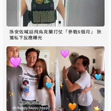
孫安佐喊話飛烏克蘭打仗「參戰6個月」 狄
鶯私下反應曝光