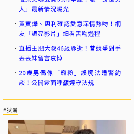
人」最新情況曝光
黃寅燁、惠利確認愛意深情熱吻！網
友「調亮影片」細看舌吻過程
直播主肥大叔46歲驟逝！昔競爭對手
丟丟妹留言哀悼
29歲男偶像「寵粉」誤觸法遭警約
談！公開露面呼籲遵守法規
#狄鶯