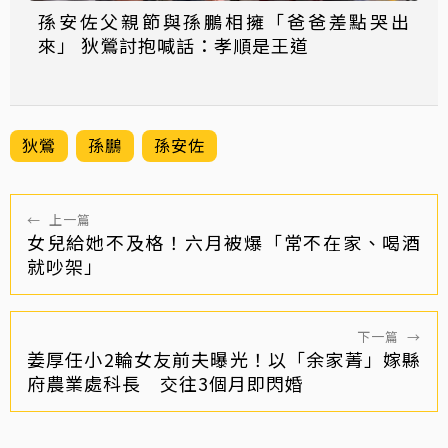
孫安佐父親節與孫鵬相擁「爸爸差點哭出
來」 狄鶯討抱喊話：孝順是王道
狄鶯
孫鵬
孫安佐
←
上一篇
女兒給她不及格！六月被爆「常不在家、喝酒
就吵架」
下一篇
→
姜厚任小2輪女友前夫曝光！以「余家菁」嫁縣
府農業處科長 交往3個月即閃婚