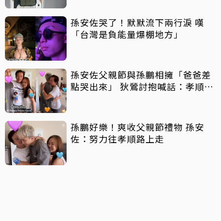
孫安佐哭了！默默流下兩行淚 嘆
「台灣是負能量爆棚地方」
孫安佐父親節與孫鵬相擁「爸爸差
點哭出來」 狄鶯討抱喊話：孝順是
王道
孫鵬好樂！爽收父親節禮物 孫安
佐：努力往孝順路上走