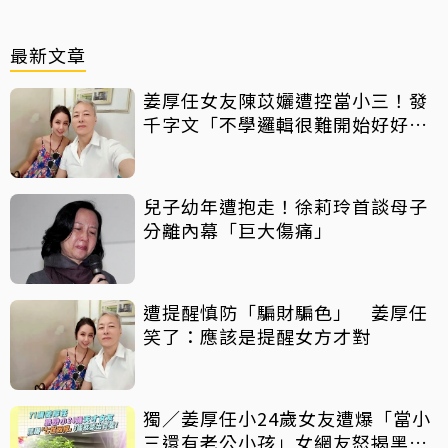
最新文章
姜厚任女友陳苡孋遭控當小三！發
千字文「不學邏輯很難開始好好
活」
兒子幼年遭抱走！徐莉玲首談母子
分離內幕「巨大傷痛」
遭提醒慎防「騙財騙色」 姜厚任
笑了：應該是提醒女方才對
獨／姜厚任小24歲女友遭爆「當小
三還有老公小孩」女網友怒揭黑歷