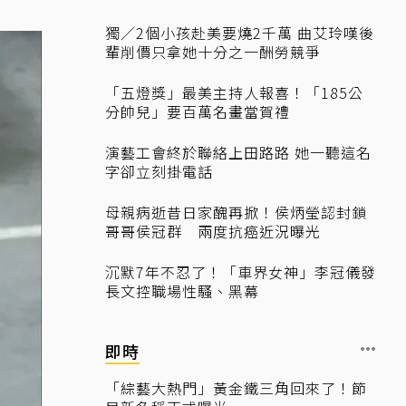
獨／2個小孩赴美要燒2千萬 曲艾玲嘆後
輩削價只拿她十分之一酬勞競爭
「五燈獎」最美主持人報喜！「185公
分帥兒」要百萬名畫當賀禮
演藝工會終於聯絡上田路路 她一聽這名
字卻立刻掛電話
母親病逝昔日家醜再掀！侯炳瑩認封鎖
哥哥侯冠群 兩度抗癌近況曝光
沉默7年不忍了！「車界女神」李冠儀發
長文控職場性騷、黑幕
即時
「綜藝大熱門」黃金鐵三角回來了！節