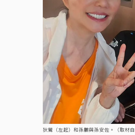
狄鶯（左起）和孫鵬與孫安佐。（取材自