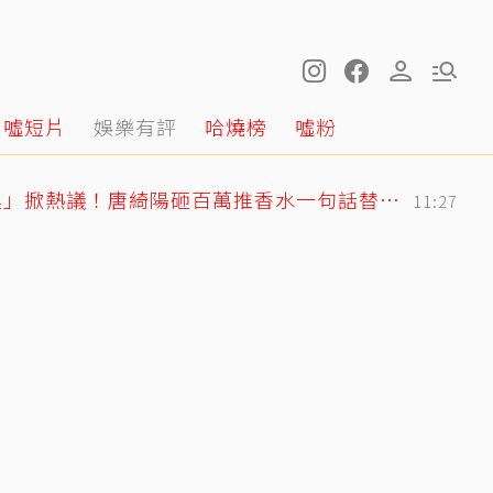
噓短片
娛樂有評
哈燒榜
噓粉
獨／韓女嫌台男「很臭」掀熱議！唐綺陽砸百萬推香水一句話替台男平反
11:27