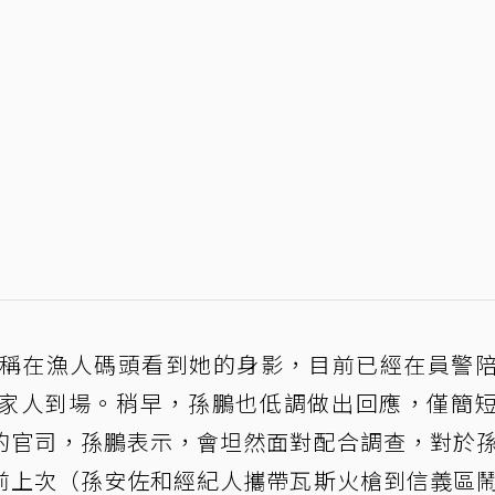
眾稱在漁人碼頭看到她的身影，目前已經在員警
家人到場。稍早，孫鵬也低調做出回應，僅簡
的官司，孫鵬表示，會坦然面對配合調查，對於
前上次（孫安佐和經紀人攜帶瓦斯火槍到信義區