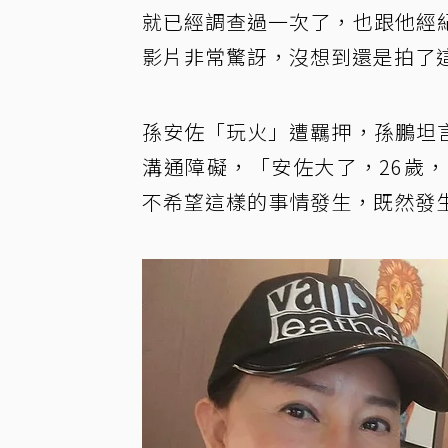
就已經調查過一次了，也跟他經
影片非常驚訝，沒想到還是拍了
孫安佐「玩火」遭羈押，孫鵬坦
溝通障礙，「安佐大了，26歲
不希望這樣的事情發生，既然發