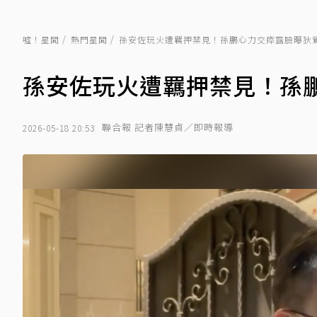
噓！星聞
熱門星聞
孫安佐玩火遭羈押禁見！孫鵬心力交瘁露臉曝狄
孫安佐玩火遭羈押禁見！孫
聯合報 記者陳慧貞／即時報導
2026-05-18 20:53