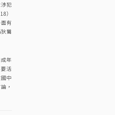
依涉犯
18）
外面有
稱狄鶯
自成年
不要活
在國中
言論，