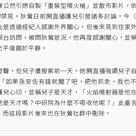
嫌公然引燃自製「重裝型噴火槍」並散布影片，
押禁見。狄鶯日前開直播護兒引發諸多討論，今（
先是透過經紀人感謝外界關心，但後來見到住家
視台訪問，被問狄鶯狀況，他再度感謝關心，並
已平復趨於平靜。
發聲，但兒子遭搜索前一天，她開直播強調兒子
「如果孫安佐有錯就關了吧，把他抓走，我也
護兒心切，並稱兒子是天才，「火焰噴射器是他
他是天才嗎？中研院為什麼不吸收他呢？」此番
，而這段影片後來也在狄鶯社群中刪除。