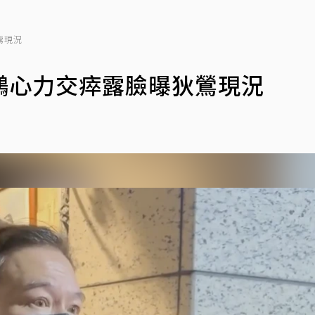
鶯現況
鵬心力交瘁露臉曝狄鶯現況