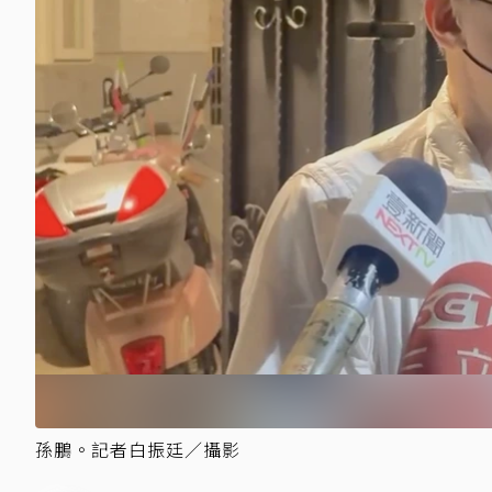
孫鵬。記者白振廷／攝影