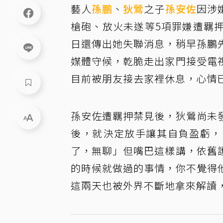
藝人
孫鵬
、
狄鶯
之子
孫安佐
因涉
槍砲、放火未遂等5項罪嫌遭羈
日還傳出她失聯消息，稍早孫鵬
媒體守候，乾脆走出家門接受電
目前被朋友接去家裡休息，心情
孫安佐遭羈押禁見後，狄鶯尚未
後，就決定放手讓其自負盈虧，
了，無聊」但嘴巴這樣講，依舊
的時候就做過的事情，你不覺得
這兩天也被外界不斷地拿來解讀