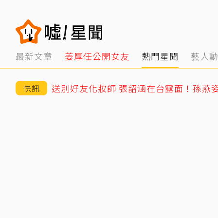
最新文章
姜厚任公開女友
熱門星聞
藝人
送別好友化妝師 張韶涵在台露面！孫燕
快訊