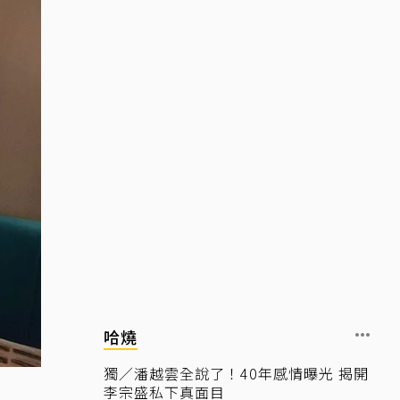
哈燒
獨／潘越雲全說了！40年感情曝光 揭開
李宗盛私下真面目