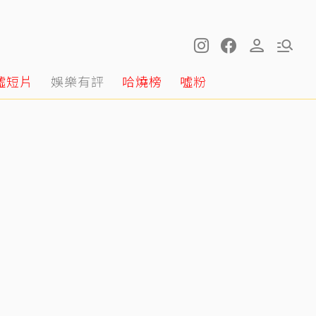
噓短片
娛樂有評
哈燒榜
噓粉