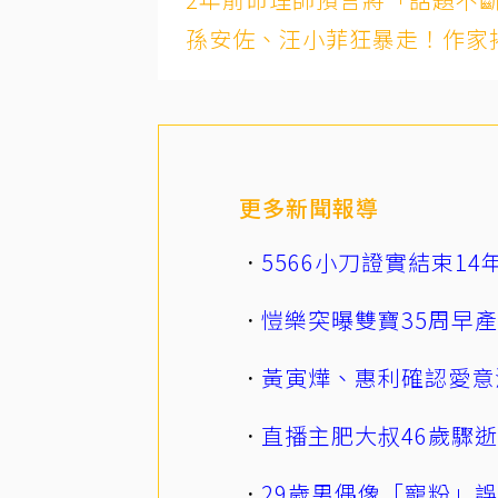
孫安佐、汪小菲狂暴走！作家
更多新聞報導
5566小刀證實結束1
愷樂突曝雙寶35周早
黃寅燁、惠利確認愛意
直播主肥大叔46歲驟
29歲男偶像「寵粉」