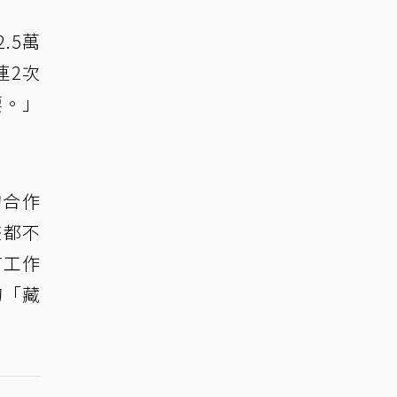
.5萬
連2次
要。」
的合作
畫都不
言工作
的「藏