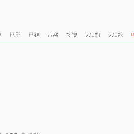
態
電影
電視
音樂
熱搜
500齣
500歌