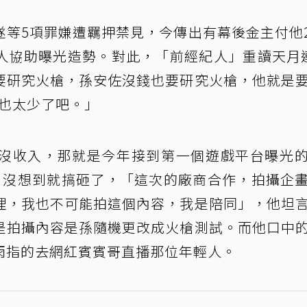
等5項罪嫌遭羈押禁見，今傳出有幕後金主付他2
人協助曝光造勢。對此，「前經紀人」重讀天月
要研究火槍，孫安佐沒錢也要研究火槍，他就是
萬也太少了吧。」
沒收入，那就是今年接到第一個遊戲平台曝光
，沒想到就搞砸了，「這次的廠商合作，拍攝企
理，我也不可能拍這個內容，我是陪同」，他坦
是拍攝內容是孫隨機更改成火槍測試。而他口中
雨指的去網紅賓賓哥直播那位年輕人。