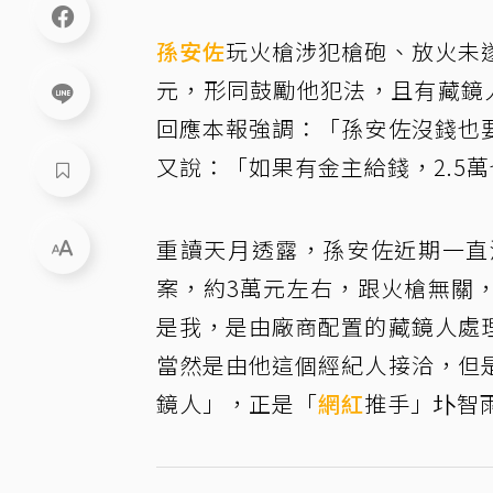
孫安佐
玩火槍涉犯槍砲、放火未遂
元，形同鼓勵他犯法，且有藏鏡
回應本報強調：「孫安佐沒錢也
又說：「如果有金主給錢，2.5
重讀天月透露，孫安佐近期一直
案，約3萬元左右，跟火槍無關
是我，是由廠商配置的藏鏡人處
當然是由他這個經紀人接洽，但
鏡人」，正是「
網紅
推手」圤智