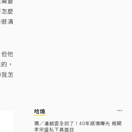
還需要
要怎麼
們很清
，但他
誰的，
的我怎
哈燒
獨／潘越雲全說了！40年感情曝光 揭開
李宗盛私下真面目