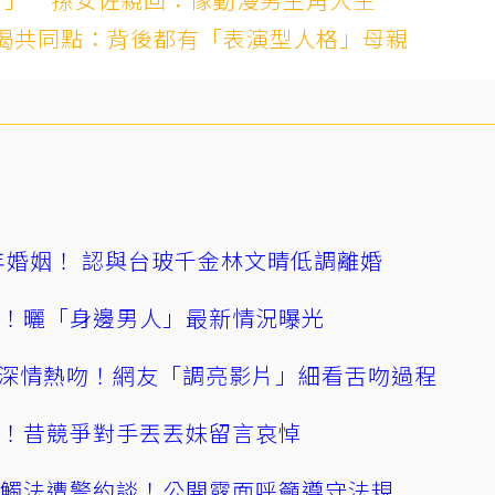
揭共同點：背後都有「表演型人格」母親
4年婚姻！ 認與台玻千金林文晴低調離婚
產！曬「身邊男人」最新情況曝光
深情熱吻！網友「調亮影片」細看舌吻過程
逝！昔競爭對手丟丟妹留言哀悼
誤觸法遭警約談！公開露面呼籲遵守法規