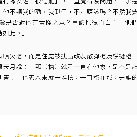
覺得孫安佐「很低能」，一直覺得沒問題，「那
，他不聽我的勸，我卸任，不是應該嗎？不然我
鶯是否對他有責怪之意？重讀也很直白：「他
持如此。」
製噴火槍，而是住處被搜出改裝散彈槍及模擬槍
讀天月說：「那（槍）就是一直在他家，是不是
他答：「他家本來就一堆槍，一直都在那，是誰
斷」 孫安佐親回：像動漫男主角人生