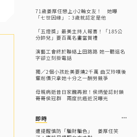
71歲姜厚任戀上小2輪女友！ 她曝
「七世因緣」：3歲就認定是他
「五燈獎」最美主持人報喜！「185公
分帥兒」要百萬名畫當賀禮
演藝工會終於聯絡上田路路 她一聽這名
字卻立刻掛電話
獨／2個小孩赴美要燒2千萬 曲艾玲嘆後
輩削價只拿她十分之一酬勞競爭
母親病逝昔日家醜再掀！侯炳瑩認封鎖
哥哥侯冠群 兩度抗癌近況曝光
即時
遭提醒慎防「騙財騙色」 姜厚任笑