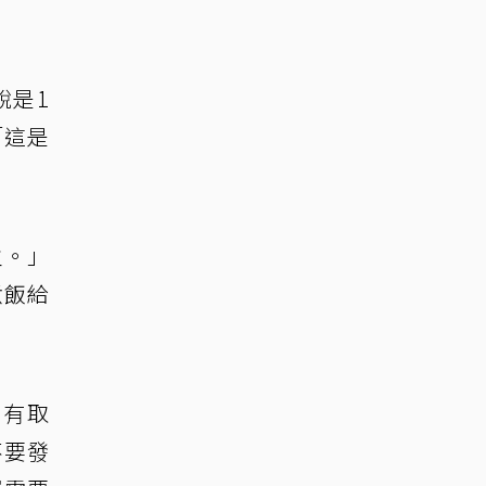
說是1
「這是
主。」
煮飯給
也有取
不要發