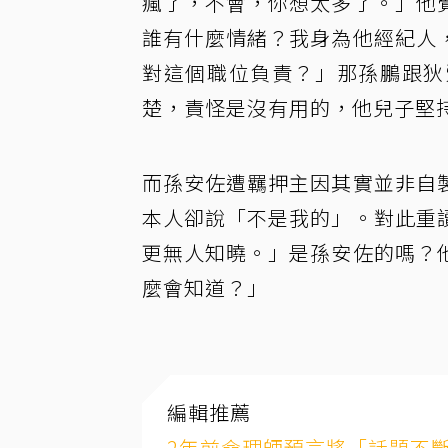
瘋了，不會，你想太多了。」他
誰有什麼情緒？我身為他經紀人
對這個職位負責？」那孫鵬跟狄
楚，責怪是沒有用的，他兒子堅
而孫安佐遭羈押主因其實並非自
本人卻說「不是我的」。對此重
更無人知曉。」是孫安佐的嗎？
麼會知道？」
編輯推薦
2年前命理師預言將「話題不