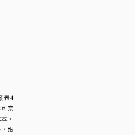
發表4
無可奈
成本，
法，跟