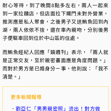
耐心等待，到了晚間8點多左右，兩人一起來
到一家拉麵店，但店面拉下鐵門未對外營業，
推測應是私人聚會，之後男子又送鮪魚回到內
湖，兩人依依不捨，還在車內親吻，分別後男
子便驅車回到位於中山區的住處。
而鮪魚經紀人回應「鏡週刊」表示，「兩人就
是正常交友，至於親密畫面應是角度問題。」
而對於男方是已婚身分ㄧ事，他則說：「我不
清楚。」
更多新聞報導
劉亞仁「男男親密照」流出！對方做