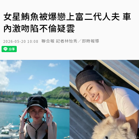
女星鮪魚被爆戀上富二代人夫 車
內激吻陷不倫疑雲
聯合報 記者林怡秀／即時報導
2026-05-20 10:08