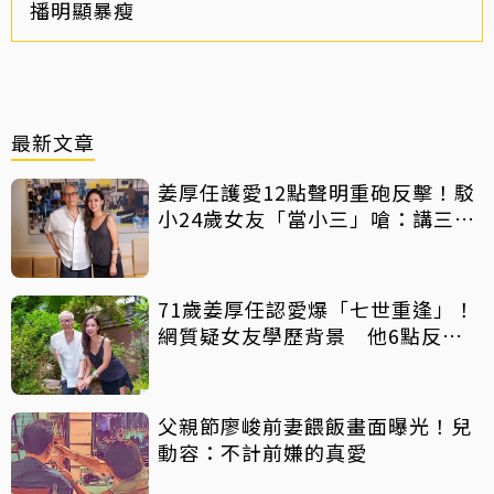
播明顯暴瘦
最新文章
姜厚任護愛12點聲明重砲反擊！駁
小24歲女友「當小三」嗆：講三
小？
71歲姜厚任認愛爆「七世重逢」！
網質疑女友學歷背景 他6點反
擊：你們不懂
父親節廖峻前妻餵飯畫面曝光！兒
動容：不計前嫌的真愛