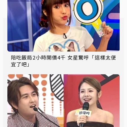
陪吃飯局2小時開價4千 女星驚呼「這樣太便
宜了吧」