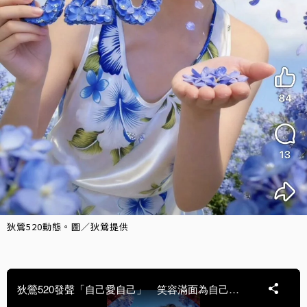
狄鶯520動態。圖／狄鶯提供