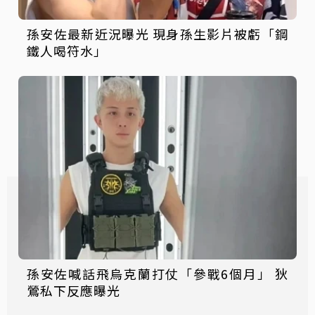
孫安佐最新近況曝光 現身孫生影片被虧「鋼
鐵人喝符水」
孫安佐喊話飛烏克蘭打仗「參戰6個月」 狄
鶯私下反應曝光