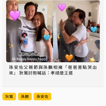
孫安佐父親節與孫鵬相擁「爸爸差點哭出
來」 狄鶯討抱喊話：孝順是王道
狄鶯
孫鵬
孫安佐