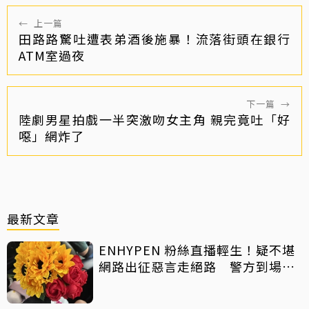
←
上一篇
田路路驚吐遭表弟酒後施暴！流落街頭在銀行
ATM室過夜
下一篇
→
陸劇男星拍戲一半突激吻女主角 親完竟吐「好
噁」網炸了
最新文章
ENHYPEN 粉絲直播輕生！疑不堪
網路出征惡言走絕路 警方到場已
救不回