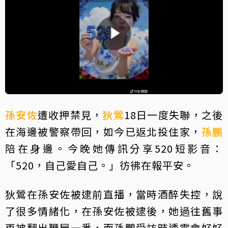
孫安佐
遭收押禁見，
狄鶯
18日一度失聯，之後
在海邊被警察帶回，如今已返北投住家，
孫鵬
陪在身邊。今晚她傳訊分享520短影音：
「520，自己愛自己。」彷彿在報平安。
狄鶯在孫安佐被逮前直播，當時酒醉失控，說
了很多情緒化，在孫安佐被逮後，她過往舊事
再被翻出鞭屍一番，而孫鵬受訪時透露會好好