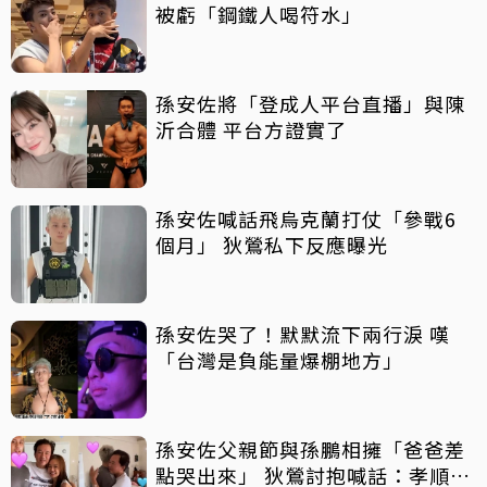
被虧「鋼鐵人喝符水」
孫安佐將「登成人平台直播」與陳
沂合體 平台方證實了
孫安佐喊話飛烏克蘭打仗「參戰6
個月」 狄鶯私下反應曝光
孫安佐哭了！默默流下兩行淚 嘆
「台灣是負能量爆棚地方」
孫安佐父親節與孫鵬相擁「爸爸差
點哭出來」 狄鶯討抱喊話：孝順是