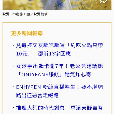
狄鶯520動態。圖／狄鶯提供
更多新聞報導
兒遭控交友騙吃騙喝「約吃火鍋只帶
10元」 邵昕13字回應
女歌手出輯卡關7年！老公竟建議她
「ONLYFANS賺錢」她氣炸心寒
ENHYPEN 粉絲直播輕生！疑不堪網
路出征惡言走絕路
推理大師的時代謝幕 重溫東野圭吾