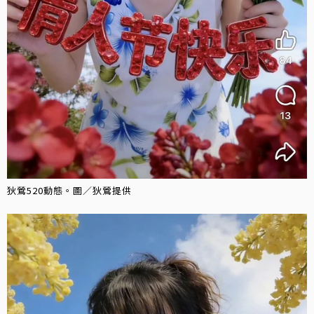
狄鶯520動態。圖／狄鶯提供