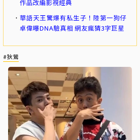
作品改編影視經典
華語天王驚爆有私生子！陸第一狗仔
卓偉曝DNA驗真相 網友瘋猜3字巨星
#狄鶯