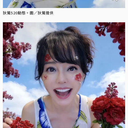
狄鶯520動態。圖／狄鶯提供