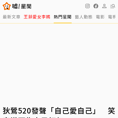
最新文章
王菲愛女李嫣
熱門星聞
藝人動態
電影
電視
狄鶯520發聲「自己愛自己」 笑