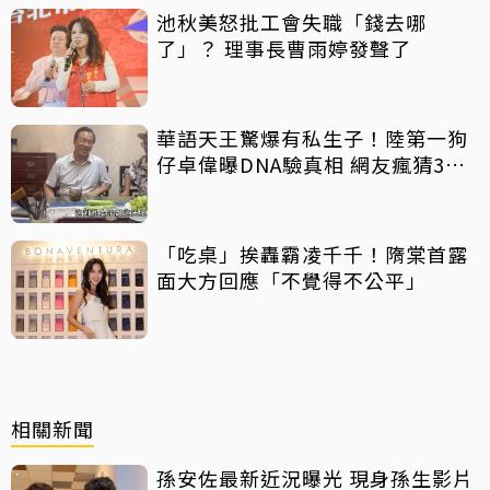
池秋美怒批工會失職「錢去哪
了」？ 理事長曹雨婷發聲了
華語天王驚爆有私生子！陸第一狗
仔卓偉曝DNA驗真相 網友瘋猜3字
巨星
「吃桌」挨轟霸凌千千！隋棠首露
面大方回應「不覺得不公平」
相關新聞
孫安佐最新近況曝光 現身孫生影片