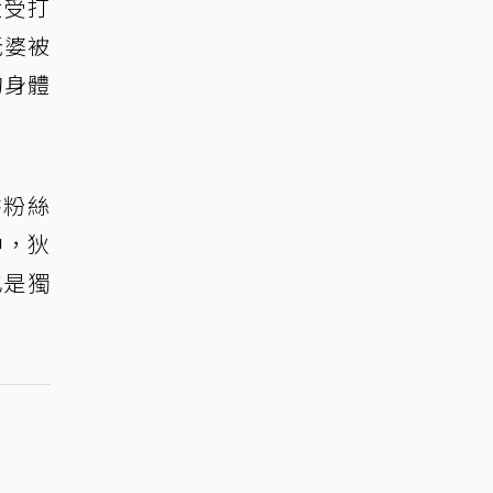
大受打
老婆被
的身體
書粉絲
中，狄
也是獨