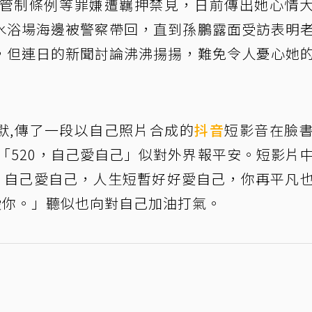
管制條例等罪嫌遭羈押禁見，日前傳出她心情
水浴場海邊被警察帶回，直到孫鵬露面受訪表明
，但連日的新聞討論沸沸揚揚，難免令人憂心她
沉默,傳了一段以自己照片合成的
抖音
短影音在臉
「520，自己愛自己」似對外界報平安。短影片
0，自己愛自己，人生短暫好好愛自己，你再平凡
愛你。」聽似也向對自己加油打氣。