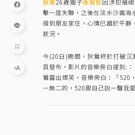
狄鶯
26歲獨子
孫安佐
因涉犯槍砲
擊一度失聯，之後在淡水沙崙海
接到朋友家住，心情已趨於平靜
狀況。
今(20日)晚間，狄鶯終於打破
頁發布，影片的音樂旁白提到:：
鶯露出燦笑，音樂旁白：「52
一無二的，520跟自己說一聲我