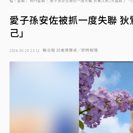
噓！星聞
熱門星聞
愛子孫安佐被抓一度失聯 狄鶯沉默2天露臉了「5
愛子孫安佐被抓一度失聯 狄
己」
聯合報 記者陳慧貞／即時報導
2026-05-20 23:12