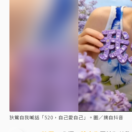
狄鶯自我喊話「520，自己愛自己」。圖／摘自抖音