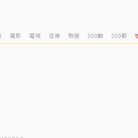
態
電影
電視
音樂
熱搜
500齣
500歌