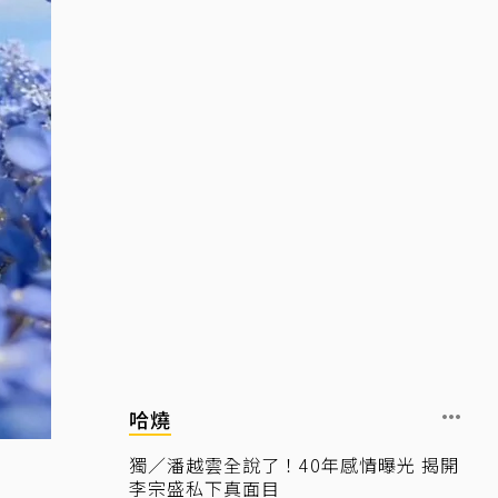
哈燒
獨／潘越雲全說了！40年感情曝光 揭開
李宗盛私下真面目