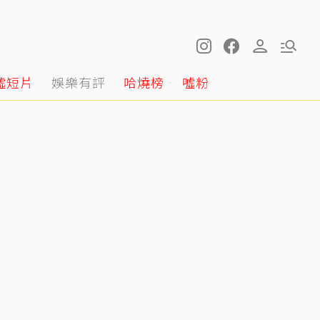
噓短片
娛樂有評
哈燒榜
噓粉