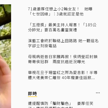
71歲姜厚任戀上小2輪女友！ 她曝
「七世因緣」：3歲就認定是他
「五燈獎」最美主持人報喜！「185公
分帥兒」要百萬名畫當賀禮
演藝工會終於聯絡上田路路 她一聽這名
字卻立刻掛電話
母親病逝昔日家醜再掀！侯炳瑩認封鎖
哥哥侯冠群 兩度抗癌近況曝光
華視花旦于珊當紅之際為愛息影！半導
體大佬黃崇仁離世 40年寵妻佳話掀...
即時
遭提醒慎防「騙財騙色」 姜厚任笑