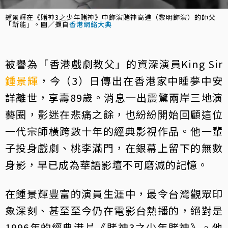
鍾景輝在《賭神3之少年賭神》中飾演賭神高進（黎明飾演）的師父
「靳能」。圖／擷自
香港網絡大典
被譽為「香港戲劇教父」的資深演員King Sir
鍾景輝
，今（3）日傳出在香港家中睡夢中安
詳離世，享壽89歲。消息一出震驚兩岸三地演
藝圈，影迷在悲痛之餘，也紛紛開始回顧這位
一代宗師橫跨數十年的經典影視作品。他一輩
子投身戲劇、桃李滿門，在銀幕上留下的無數
身影，早已成為華語影壇不可磨滅的記憶。
在鍾景輝豐富的演員生涯中，最令台灣觀眾印
象深刻、甚至至今仍在電影台熱播的，絕對是
1996年的經典港片《賭神3之少年賭神》。他