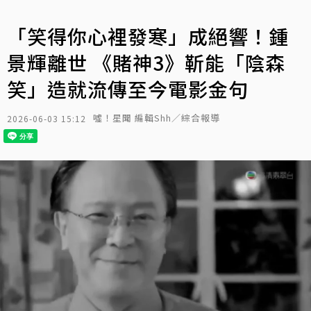
「笑得你心裡發寒」成絕響！鍾
景輝離世 《賭神3》靳能「陰森
笑」造就流傳至今電影金句
噓！星聞 編輯Shh／綜合報導
2026-06-03 15:12