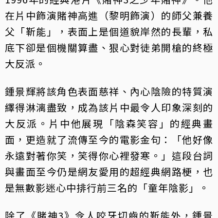
在片中飾演賭神高進（黎明飾演）的師父兼養
父「靳能」，表面上是個道貌岸然的長輩，私
底下卻是個機關算盡、狠心對徒弟開槍的終極
大反派。
鍾景輝將該角色表面慈祥、內心陰險的特質演
繹得淋漓盡致，成為該片中最令人印象深刻的
大反派。片中他展現「陰森笑容」的經典畫
面，更造就了流傳至今的電影金句：「他好像
永遠對著你笑，笑得你心裡發寒。」這段台詞
與畫面至今仍是網友愛用的超經典網路梗，也
是無數影迷心中排行前三名的「童年陰影」。
除了《賭神3》令人咬牙切齒的靳能外，鍾景