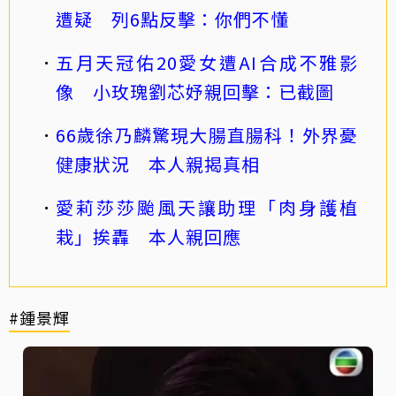
遭疑 列6點反擊：你們不懂
五月天冠佑20愛女遭AI合成不雅影
像 小玫瑰劉芯妤親回擊：已截圖
66歲徐乃麟驚現大腸直腸科！外界憂
健康狀況 本人親揭真相
愛莉莎莎颱風天讓助理「肉身護植
栽」挨轟 本人親回應
#鍾景輝