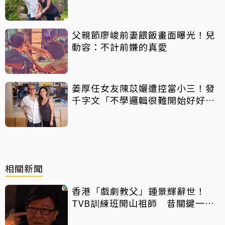
擊：你們不懂
父親節廖峻前妻餵飯畫面曝光！兒
動容：不計前嫌的真愛
姜厚任女友陳苡孋遭控當小三！發
千字文「不學邏輯很難開始好好
活」
相關新聞
香港「戲劇教父」鍾景輝辭世！
TVB訓練班開山祖師 昔關鍵一票
改變周潤發命運