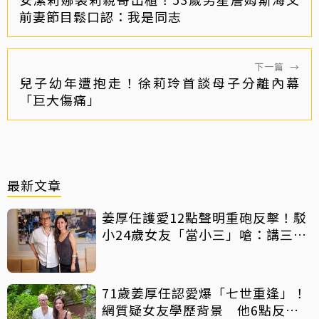
前妻節目鬆口認：我是同志
下一篇
→
兒子幼年遭抱走！徐莉玲首談母子分離內幕
「巨大傷痛」
最新文章
姜厚任護愛12點聲明重砲反擊！駁
小24歲女友「當小三」嗆：講三
小？
71歲姜厚任認愛爆「七世重逢」！
網質疑女友學歷背景 他6點反