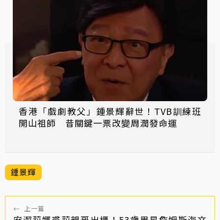
香港「戲劇教父」鍾景輝辭世！TVB訓練班
開山祖師 昔關鍵一票改變周潤發命運
鍾景輝
←
上一篇
安潔莉娜裘莉親哥出櫃！53歲男星詹姆斯海文