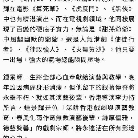
輝在電影《算死草》、《虎度門》、《黑俠》
中也有精湛演出。而在電視劇領域，他同樣展
現了百變的硬底子實力，無論是《甜孫爺爺》
中風趣幽默的爺爺，還是人氣港劇《使徒行
者》、《律政強人》、《火舞黃沙》，他只要
一出場，強大的氣場總能瞬間壓場。
鍾景輝一生將全部心血奉獻給演藝與教學，晚
年雖因病痛身形消瘦，但他留下的銀幕傳奇將
永垂不朽。就如其演藝後輩，香港導演李力持
所言，鍾景輝是位「深耕香港戲劇與演藝教
育，春風化雨作育無數演藝後輩，謙厚儒雅，
德藝雙馨」的戲劇宗師，將永遠活在所有影迷
的心中。