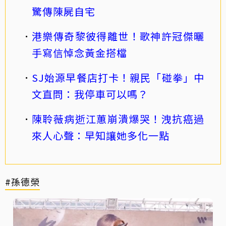
驚傳陳屍自宅
港樂傳奇黎彼得離世！歌神許冠傑曬
手寫信悼念黃金搭檔
SJ始源早餐店打卡！親民「碰拳」中
文直問：我停車可以嗎？
陳聆薇病逝江蕙崩潰爆哭！洩抗癌過
來人心聲：早知讓她多化一點
#孫德榮