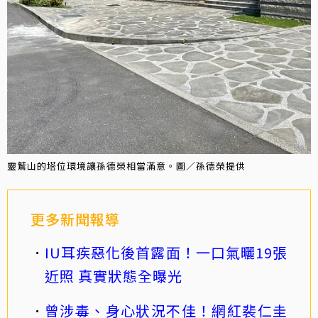
靈鷲山的塔位環境讓孫德榮相當滿意。圖／孫德榮提供
更多新聞報導
IU耳疾惡化後首露面！一口氣曬19張
近照 真實狀態全曝光
曾涉毒、身心狀況不佳！網紅裴仁圭