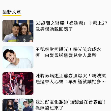
最新文章
63歲關之琳爆「嬤孫戀」！戀上27
歲男模她親回應了
王凱靈堂照曝光！陽光笑容成永
恆 白髮母送黑髮兒令人鼻酸
陳聆薇病逝江蕙崩潰爆哭！親洩抗
癌過來人心聲：早知道就讓她多化
一點
送別好友化妝師 張韶涵在台露面！
孫燕姿也來了