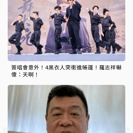
簽唱會意外！4黑衣人突衝進帳篷！羅志祥嚇
傻：天啊！