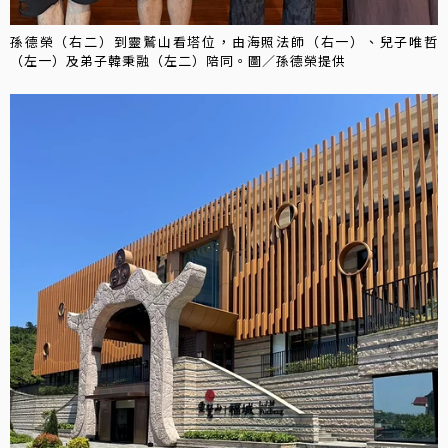
孫德榮（右二）到靈鷲山看塔位，由海照法師（右一）、兒子唯哲
（左一）及弟子韓秉融（左二）陪同。圖／孫德榮提供