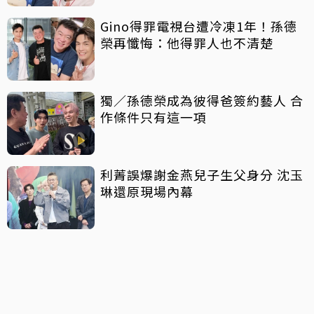
Gino得罪電視台遭冷凍1年！孫德
榮再懺悔：他得罪人也不清楚
獨／孫德榮成為彼得爸簽約藝人 合
作條件只有這一項
利菁誤爆謝金燕兒子生父身分 沈玉
琳還原現場內幕