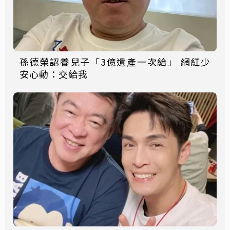
孫德榮認養兒子「3億遺產一次給」 網紅少
安心動：交給我