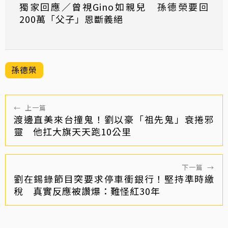
獨家回應／曾視Gino如親兒 孫德榮要回
200萬「父子」恩斷義絕
孫德榮
←
上一篇
渡邊直美來台撞鬼！劉以豪「祖先鬼」衰捲邪
靈 他扛大旗天天跑10公里
下一篇
→
劉在錫錄節目突要求停車衝銀行！堅持準時繳
稅 真實反應被讚爆：難怪紅30年