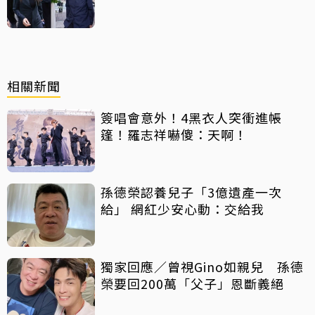
相關新聞
簽唱會意外！4黑衣人突衝進帳
篷！羅志祥嚇傻：天啊！
孫德榮認養兒子「3億遺產一次
給」 網紅少安心動：交給我
獨家回應／曾視Gino如親兒 孫德
榮要回200萬「父子」恩斷義絕