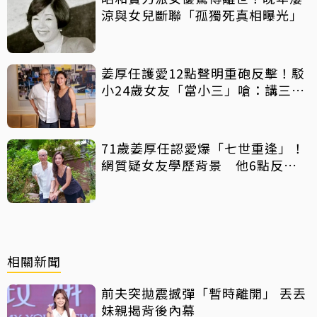
涼與女兒斷聯「孤獨死真相曝光」
姜厚任護愛12點聲明重砲反擊！駁
小24歲女友「當小三」嗆：講三
小？
71歲姜厚任認愛爆「七世重逢」！
網質疑女友學歷背景 他6點反
擊：你們不懂
相關新聞
前夫突拋震撼彈「暫時離開」 丟丟
妹親揭背後內幕