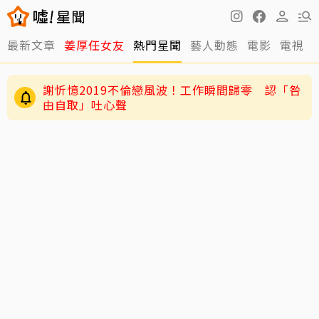
最新文章
姜厚任女友
熱門星聞
藝人動態
電影
電視
謝忻憶2019不倫戀風波！工作瞬間歸零 認「咎
由自取」吐心聲
老高與小茉新片「AI圖片也沒了」全程黑底白
字 網驚：直接變Podcast