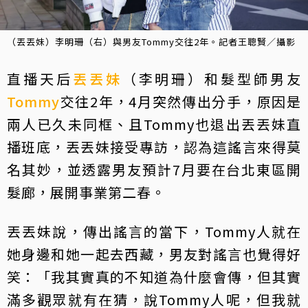
（丟丟妹）李明珊（右）與男友Tommy交往2年。記者王聰賢／攝影
直播天后
丟丟妹
（李明珊）和髮型師男友
Tommy
交往2年，4月突然傳出分手，原因是
兩人已久未同框、且Tommy也退出丟丟妹直
播班底，丟丟妹接受專訪，認為這謠言來得莫
名其妙，並透露男友預計7月要在台北東區開
髮廊，展開事業第二春。
丟丟妹說，傳出謠言的當下，Tommy人就在
她身邊和她一起去西藏，男友對謠言也覺得好
笑：「我其實真的不知道為什麼會傳，但其實
滿多觀眾就有在猜，說Tommy人呢，但我就