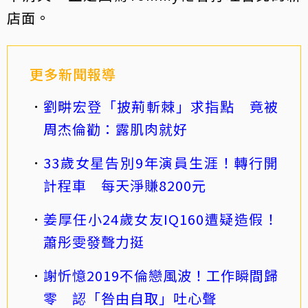
店面。
更多新聞報導
劉畊宏登「披荊斬棘」求指點 竟被
周杰倫勸：露肌肉就好
33歲女星告別9年演員生涯！轉行開
計程車 每天淨賺8200元
姜厚任小24歲女友IQ160遭疑造假！
蕭彤雯發聲力挺
謝忻憶2019不倫戀風波！工作瞬間歸
零 認「咎由自取」吐心聲