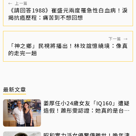
←
上一篇
《請回答1988》崔盛元兩度罹急性白血病！淚
揭抗癌歷程：痛苦到不想回想
下一篇
→
「神之鄉」民視將播出！林玟誼憶繞境：像真
的走完一趟
最新文章
姜厚任小24歲女友「IQ160」遭疑
造假！蕭彤雯認證：她真的是台大
畢業
昭和實力派女優驚傳離世！晚年淒