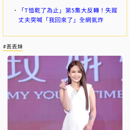
「T恤乾了為止」第5集大反轉！失蹤
丈夫突喊「我回來了」全網氣炸
#丟丟妹