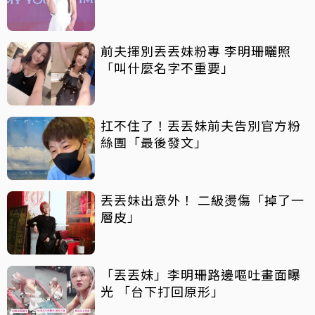
前夫揮別丟丟妹粉專 李明珊曬照
「叫什麼名字不重要」
扛不住了！丟丟妹前夫告別官方粉
絲團「最後發文」
丟丟妹出意外！ 二級燙傷「掉了一
層皮」
「丟丟妹」李明珊路邊嘔吐畫面曝
光 「台下打回原形」