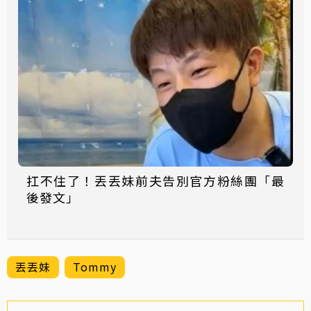
扛不住了！丟丟妹前夫告別官方粉絲團「最
後發文」
丟丟妹
Tommy