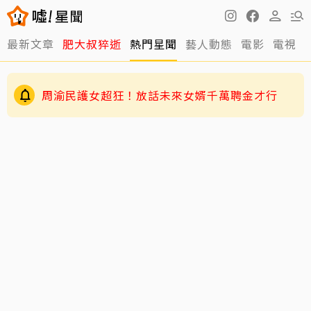
最新文章
肥大叔猝逝
熱門星聞
藝人動態
電影
電視
周渝民護女超狂！放話未來女婿千萬聘金才行
GD私下反差萌藏不住！霸總遇大聲公秒變乖兒
子、與法師合照掀網暴動