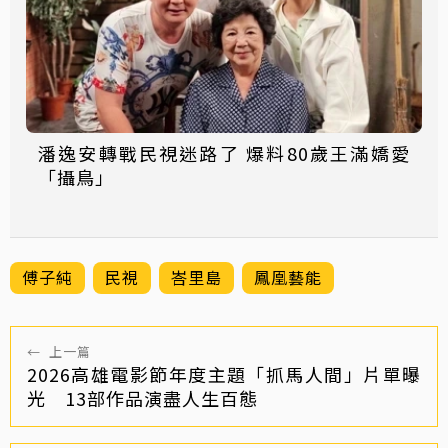
潘逸安轉戰民視迷路了 爆料80歲王滿嬌愛
「攝鳥」
傅子純
民視
峇里島
鳳凰藝能
←
上一篇
2026高雄電影節年度主題「抓馬人間」片單曝
光 13部作品演盡人生百態