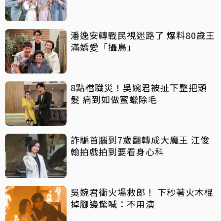
潘逸安轉戰民視迷路了 爆料80歲王
滿嬌愛「攝鳥」
8點檔職災！吳婉君被扯下整把頭
髮 痛到如做蜜蠟除毛
詐騙首腦到7歲翻轉成大魔王 江俊
翰拍戲拍到要看身心科
吳婉君衝火場救郎！ 下秒著火木棍
掉腳邊驚喊：不用演