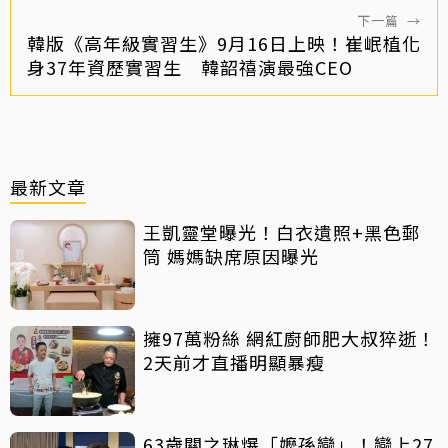
下一篇
→
韓版《高年級實習生》9月16日上映！崔岷植化
身37年資歷實習生 韓韶禧演最強CEO
最新文章
王凱靈堂曝光！白衣遺照+黑色郵
筒 媽媽缺席原因曝光
擁97萬粉絲 網紅廚師肥大叔猝逝！
2天前才直播明顯暴瘦
63歲關之琳爆「嬤孫戀」！戀上27