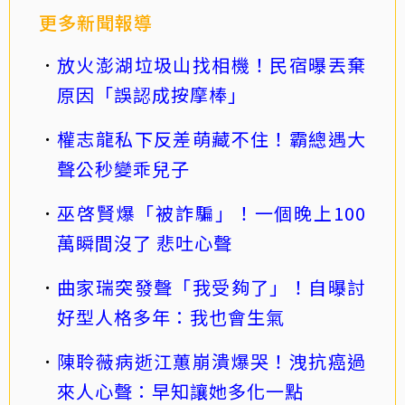
更多新聞報導
放火澎湖垃圾山找相機！民宿曝丟棄
原因「誤認成按摩棒」
權志龍私下反差萌藏不住！霸總遇大
聲公秒變乖兒子
巫啓賢爆「被詐騙」！一個晚上100
萬瞬間沒了 悲吐心聲
曲家瑞突發聲「我受夠了」！自曝討
好型人格多年：我也會生氣
陳聆薇病逝江蕙崩潰爆哭！洩抗癌過
來人心聲：早知讓她多化一點