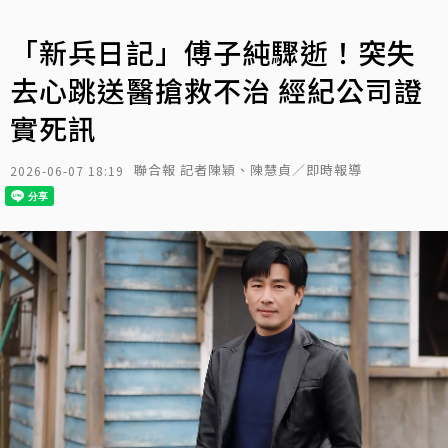
「新兵日記」傅子純驟逝！突失
去心跳送醫搶救不治 經紀公司證
實死訊
聯合報 記者陳穎、陳慧貞／即時報導
2026-06-07 18:19