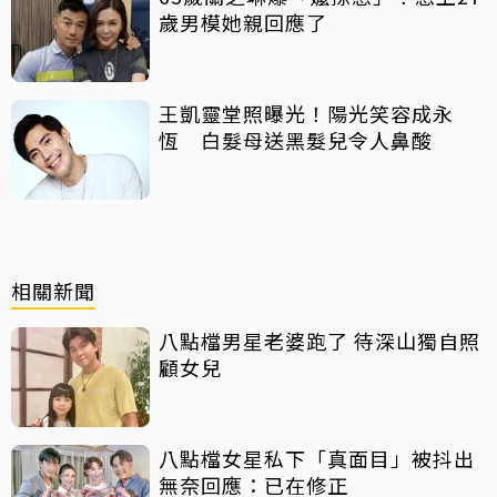
歲男模她親回應了
王凱靈堂照曝光！陽光笑容成永
恆 白髮母送黑髮兒令人鼻酸
相關新聞
八點檔男星老婆跑了 待深山獨自照
顧女兒
八點檔女星私下「真面目」被抖出
無奈回應：已在修正