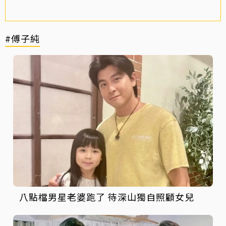
#傅子純
八點檔男星老婆跑了 待深山獨自照顧女兒