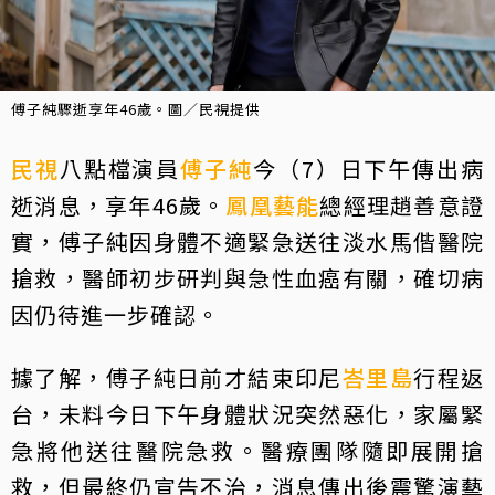
傅子純驟逝享年46歲。圖／民視提供
民視
八點檔演員
傅子純
今（7）日下午傳出病
逝消息，享年46歲。
鳳凰藝能
總經理趙善意證
實，傅子純因身體不適緊急送往淡水馬偕醫院
搶救，醫師初步研判與急性血癌有關，確切病
因仍待進一步確認。
據了解，傅子純日前才結束印尼
峇里島
行程返
台，未料今日下午身體狀況突然惡化，家屬緊
急將他送往醫院急救。醫療團隊隨即展開搶
救，但最終仍宣告不治，消息傳出後震驚演藝