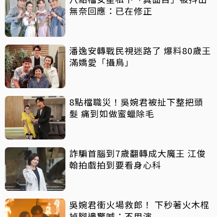
無奈回應：已在修正
潘逸安轉戰民視迷路了 爆料80歲王
滿嬌愛「攝鳥」
8點檔職災！吳婉君被扯下整把頭
髮 痛到如做蜜蠟除毛
詐騙首腦到7歲翻轉成大魔王 江俊
翰拍戲拍到要看身心科
吳婉君衝火場救郎！ 下秒著火木棍
掉腳邊驚喊：不用演