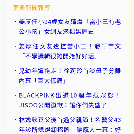
更多新聞報導
姜厚任小24歲女友遭爆「當小三有老
公小孩」女網友怒揭黑歷史
姜厚任女友遭控當小三！發千字文
「不學邏輯很難開始好好活」
兒幼年遭抱走！徐莉玲首談母子分離
內幕「巨大傷痛」
BLACKPINK出道10週年惹眾怒！
JISOO公開道歉：讓你們失望了
林逸欣喪父後首過父親節！名醫父43
年診所熄燈卸招牌 曬感人一幕：好