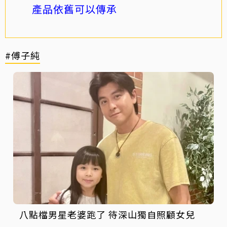
產品依舊可以傳承
#傅子純
八點檔男星老婆跑了 待深山獨自照顧女兒