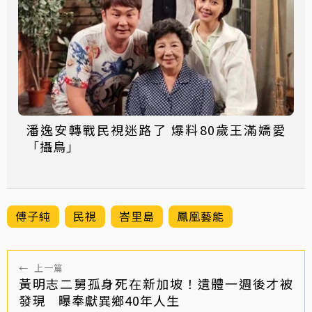
潘逸安轉戰民視迷路了 爆料80歲王滿嬌愛
「攝鳥」
傅子純
民視
峇里島
鳳凰藝能
←
上一篇
黃明志二舅孤身死在新加坡！遺體一週後才被
發現 曝奉獻異鄉40年人生