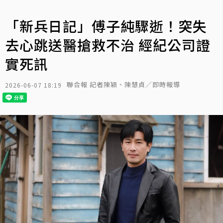
「新兵日記」傅子純驟逝！突失
去心跳送醫搶救不治 經紀公司證
實死訊
聯合報 記者陳穎、陳慧貞／即時報導
2026-06-07 18:19