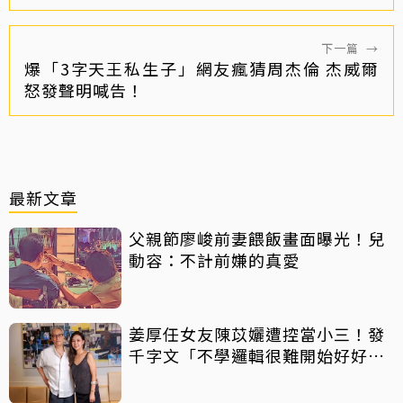
下一篇
→
爆「3字天王私生子」網友瘋猜周杰倫 杰威爾
怒發聲明喊告！
最新文章
父親節廖峻前妻餵飯畫面曝光！兒
動容：不計前嫌的真愛
姜厚任女友陳苡孋遭控當小三！發
千字文「不學邏輯很難開始好好
活」