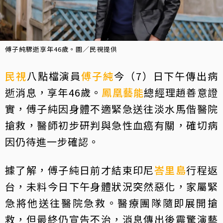
傅子純驟逝享年46歲。圖／民視提供
民視
八點檔演員
傅子純
今（7）日下午傳出病
逝消息，享年46歲。
鳳凰藝能
總經理趙善意證
實，傅子純因身體不適緊急送往淡水馬偕醫院
搶救，醫師初步研判與急性血癌有關，確切病
因仍待進一步確認。
據了解，傅子純日前才結束印尼
峇里島
行程返
台，未料今日下午身體狀況突然惡化，家屬緊
急將他送往醫院急救。醫療團隊隨即展開搶
救，但最終仍宣告不治，消息傳出後震驚演藝