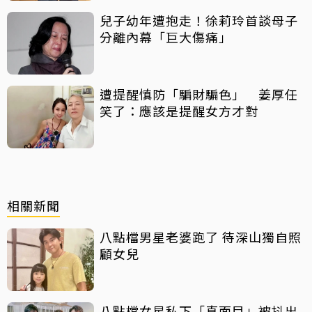
兒子幼年遭抱走！徐莉玲首談母子
分離內幕「巨大傷痛」
遭提醒慎防「騙財騙色」 姜厚任
笑了：應該是提醒女方才對
相關新聞
八點檔男星老婆跑了 待深山獨自照
顧女兒
八點檔女星私下「真面目」被抖出