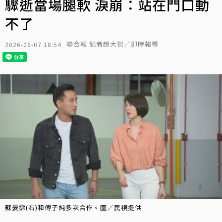
驟逝當場腿軟 淚崩：站在門口動
不了
聯合報 記者趙大智／即時報導
2026-06-07 18:54
蘇晏霈(右)和傅子純多次合作。圖／民視提供