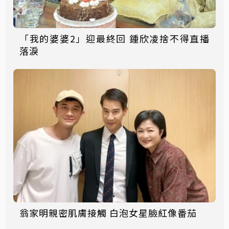
「我的婆婆2」迎最終回 鍾欣凌捨不得直播
落淚
翁家明親密肌膚接觸 白泡女星臉紅像番茄