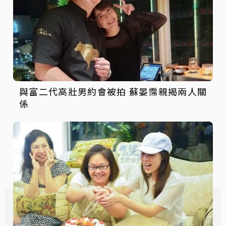
與富二代高壯男約會被拍 蘇晏霈親揭兩人關
係