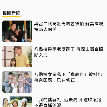
相關新聞
與富二代高壯男約會被拍 蘇晏霈親
揭兩人關係
八點檔男星老婆跑了 待深山獨自照
顧女兒
八點檔女星私下「真面目」被抖出
無奈回應：已在修正
「我的婆婆2」迎最終回 鍾欣凌捨
不得直播落淚