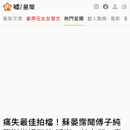
最新文章
姜厚任女友發文
熱門星聞
藝人動態
電影
電
痛失最佳拍檔！蘇晏霈聞傅子純