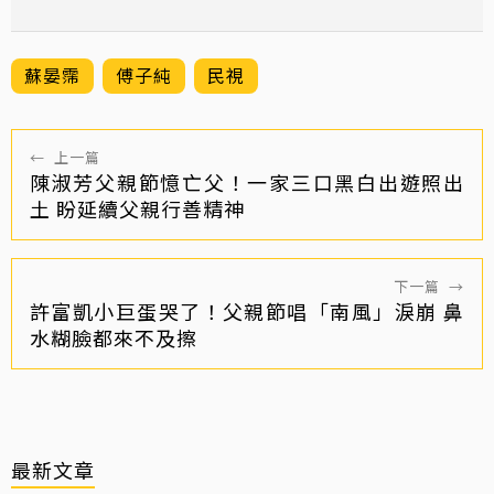
蘇晏霈
傅子純
民視
←
上一篇
陳淑芳父親節憶亡父！一家三口黑白出遊照出
土 盼延續父親行善精神
下一篇
→
許富凱小巨蛋哭了！父親節唱「南風」淚崩 鼻
水糊臉都來不及擦
最新文章