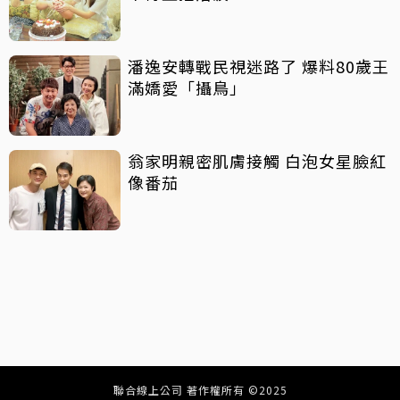
潘逸安轉戰民視迷路了 爆料80歲王
滿嬌愛「攝鳥」
翁家明親密肌膚接觸 白泡女星臉紅
像番茄
聯合線上公司 著作權所有 ©2025