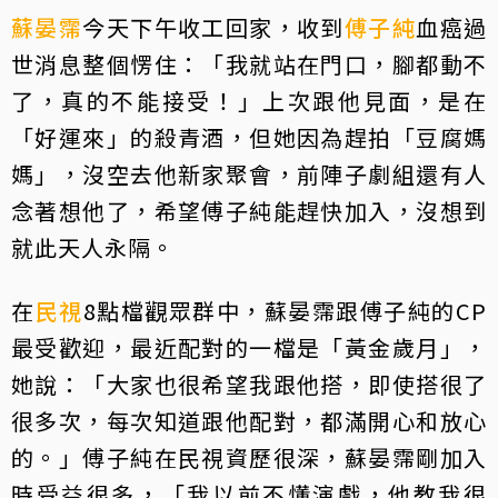
蘇晏霈
今天下午收工回家，收到
傅子純
血癌過
世消息整個愣住：「我就站在門口，腳都動不
了，真的不能接受！」上次跟他見面，是在
「好運來」的殺青酒，但她因為趕拍「豆腐媽
媽」，沒空去他新家聚會，前陣子劇組還有人
念著想他了，希望傅子純能趕快加入，沒想到
就此天人永隔。
在
民視
8點檔觀眾群中，蘇晏霈跟傅子純的CP
最受歡迎，最近配對的一檔是「黃金歲月」，
她說：「大家也很希望我跟他搭，即使搭很了
很多次，每次知道跟他配對，都滿開心和放心
的。」傅子純在民視資歷很深，蘇晏霈剛加入
時受益很多，「我以前不懂演戲，他教我很