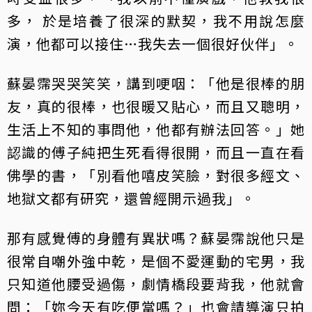
多， 於是培養了很深的默契，我不用說怎麼
演，他都可以接住…我失去一個很好伙伴」。
蘇晏霈哭哭笑笑，講到哽咽：「他是很棒的朋
友，真的很棒，也很暖又貼心，而且又聰明，
生活上不知的事問他，他都有辦法回答。」她
認識的傅子純把生死看得很開，而且一直在看
佛學的書，「別看他嘻皮笑臉，對很多經文、
地獄文都有研究，還曾經開示過我」。
那有感覺傅的身體有異狀嗎？蘇晏霈說他只是
很常自嘲外強中乾，是個不愛運動的宅男，我
只知道他腰受過傷，劇情橋段要背我，他就會
問：「妳今天有吃便當嗎？」也會請導演只拍