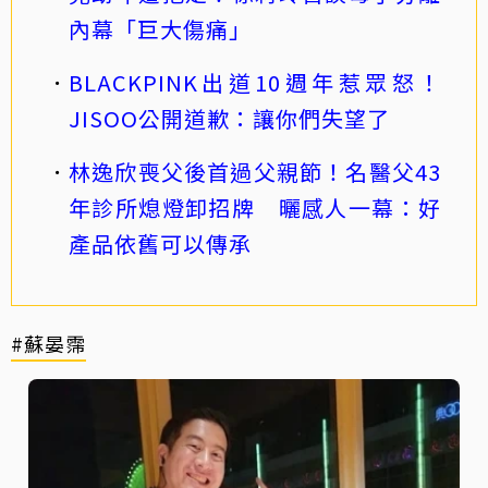
內幕「巨大傷痛」
BLACKPINK出道10週年惹眾怒！
JISOO公開道歉：讓你們失望了
林逸欣喪父後首過父親節！名醫父43
年診所熄燈卸招牌 曬感人一幕：好
產品依舊可以傳承
#蘇晏霈