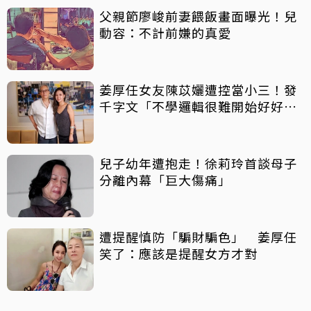
父親節廖峻前妻餵飯畫面曝光！兒
動容：不計前嫌的真愛
姜厚任女友陳苡孋遭控當小三！發
千字文「不學邏輯很難開始好好
活」
兒子幼年遭抱走！徐莉玲首談母子
分離內幕「巨大傷痛」
遭提醒慎防「騙財騙色」 姜厚任
笑了：應該是提醒女方才對