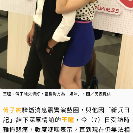
王瞳、傅子純交情好，互稱對方為「姐妹」。圖／民視提供
傅子純
驟逝消息震驚演藝圈，與他因「新兵日
記」結下深厚情誼的
王瞳
，今（7）日受訪時
難掩悲痛，數度哽咽表示，直到現在仍無法相