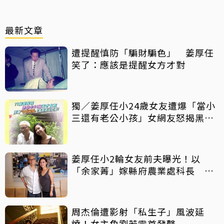
最新文章
遭提醒慎防「騙財騙色」 姜厚任
笑了：應該是提醒女方才對
獨／姜厚任小24歲女友遭爆「當小
三還有老公小孩」女網友怒揭黑歷
史
姜厚任小2輪女友前夫曝光！以
「余家菁」嫁縣府農業處科長 交
往3個月即閃婚
周杰倫遭影射「私生子」風波延
燒！女主角劉若雪首發聲