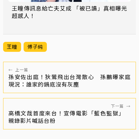
王瞳傳訊息給亡夫艾成 「被已讀」真相曝光
超感人！
王瞳
傅子純
←
上一篇
孫安佐出庭！狄鶯飛出台灣散心 孫鵬曝家庭
現況：誰家的鍋底沒有灰塵
下一篇
→
高橋文哉首度來台！宣傳電影「藍色監獄」
親錄影片喊話台粉