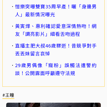
愷樂突曝雙寶35周早產！曬「身邊男
人」最新情況曝光
黃寅燁、惠利確認愛意深情熱吻！網
友「調亮影片」細看舌吻過程
直播主肥大叔46歲驟逝！昔競爭對手
丟丟妹留言哀悼
29歲男偶像「寵粉」誤觸法遭警約
談！公開露面呼籲遵守法規
#王瞳