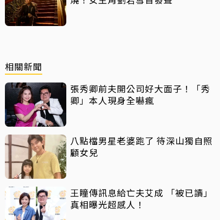
相關新聞
張秀卿前夫開公司好大面子！「秀
卿」本人現身全嚇瘋
八點檔男星老婆跑了 待深山獨自照
顧女兒
王瞳傳訊息給亡夫艾成 「被已讀」
真相曝光超感人！