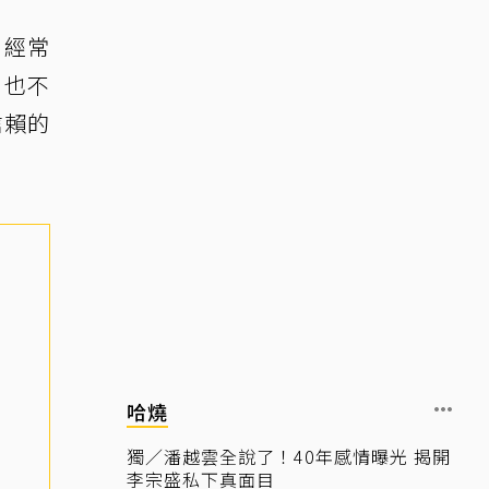
，經常
，也不
信賴的
哈燒
獨／潘越雲全說了！40年感情曝光 揭開
李宗盛私下真面目