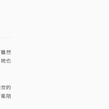
下雖然
。她也
離世的
可能陪