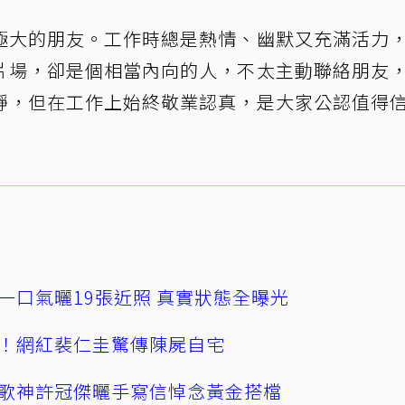
極大的朋友。工作時總是熱情、幽默又充滿活力
片場，卻是個相當內向的人，不太主動聯絡朋友
靜，但在工作上始終敬業認真，是大家公認值得
一口氣曬19張近照 真實狀態全曝光
！網紅裴仁圭驚傳陳屍自宅
歌神許冠傑曬手寫信悼念黃金搭檔