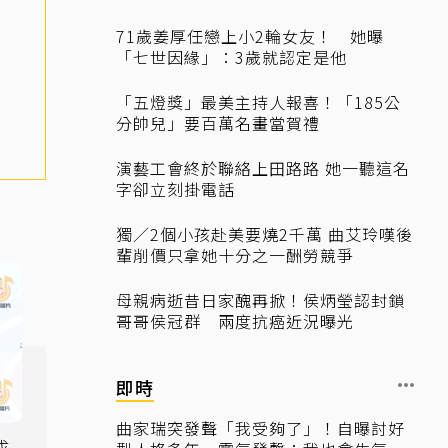
71歲姜厚任戀上小2輪女友！ 她曝
「七世因緣」：3歲就認定是他
「五燈獎」最美主持人報喜！「185公
分帥兒」要百萬名畫當賀禮
演藝工會終於聯絡上田路路 她一聽這名
字卻立刻掛電話
獨／2個小孩赴美要燒2千萬 曲艾玲嘆後
輩削價只拿她十分之一酬勞競爭
母親病逝昔日家醜再掀！侯炳瑩認封鎖
哥哥侯冠群 兩度抗癌近況曝光
即時
曲家瑞突發聲「我受夠了」！自曝討好
成