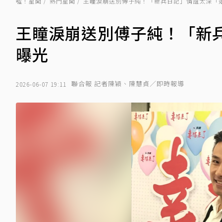
噓！星聞
熱門星聞
王瞳淚崩送別傅子純！「新兵日記」情誼太深「
王瞳淚崩送別傅子純！「新
曝光
聯合報 記者陳穎、陳慧貞／即時報導
2026-06-07 19:11