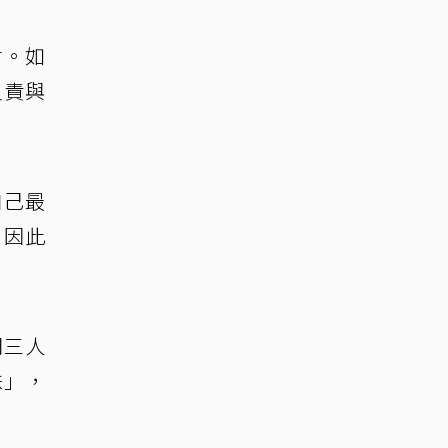
會。如
負責與
自己最
，因此
間三人
妹」，