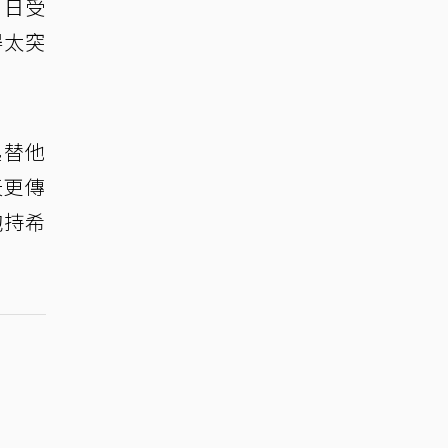
）日受
得太突
起替他
天更傳
抱持希