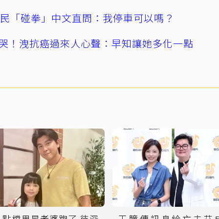
親民「碰拳」中文直問：我停車可以嗎？
哭！洩抗癌過來人心聲：早知讓她多化一點
八點檔男星老婆跑了 待深
王瞳傳訊息給亡夫艾