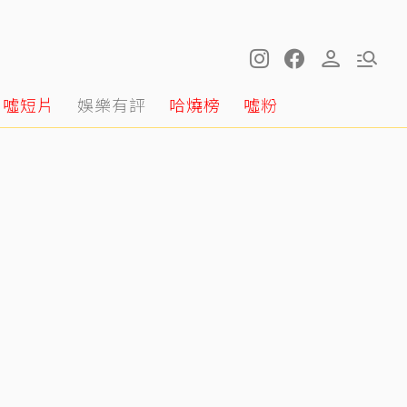
噓短片
娛樂有評
哈燒榜
噓粉