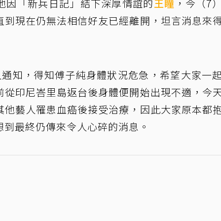
他因「新兵日記」結下深厚情誼的
王瞳
，今（7
直到現在仍無法相信好友已經離開，坦言消息來
人通知，得知傅子純身體狀況危急，希望大家一
前從印尼峇里島返台後身體便開始出現不適，今
其他藝人罹患血癌後接受治療，因此大家原本都
想到最終仍傳來令人心碎的消息。