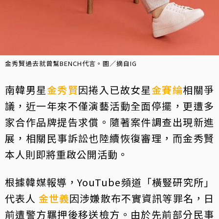
金秀賢過去就曾幫BENCH代言。圖／摘自IG
南韓男星
金秀賢
因捲入已故女星
金賽綸
相關爭
議，近一年來不僅演藝活動全面停擺，更遭多
家合作品牌提告求償。隨著案件調查出現新進
展，相關民事訴訟也陸續恢復審理，而金秀賢
本人則即將重啟公開活動。
根據韓媒報導，YouTube頻道「橫豎研究所」
代表人
金世義
因涉嫌散布不實資訊等罪名，日
前遭警方羈押後移送檢方。由於先前部分民事