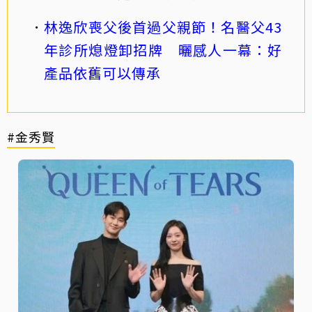
林逸欣喪父後首過父親節！名醫父43
年診所熄燈卸招牌 曬感人一幕：好
產品依舊可以傳承
#金秀賢