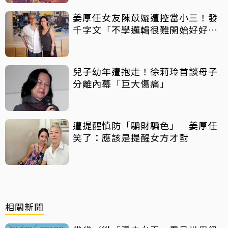
姜厚任女友陳苡孋遭控當小三！發
千字文「不學邏輯很難開始好好
活」
兒子幼年遭抱走！徐莉玲首談母子
分離內幕「巨大傷痛」
遭提醒慎防「騙財騙色」 姜厚任
笑了：應該是提醒女方才對
相關新聞