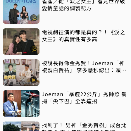
雀雀／從「淚之女王」看見世界級
愛情童話的調製配方
電視劇裡演的都是真的？！《淚之
女王》的真實性有多高
被說長得像金秀賢！Joeman「神
複製白賢祐」 李多慧秒認出：頭髮
像而已
Joeman「暴瘦22公斤」秀帥照 親
揭「尖下巴」全靠這招
找到了！ 男神「金秀賢樹」成台北