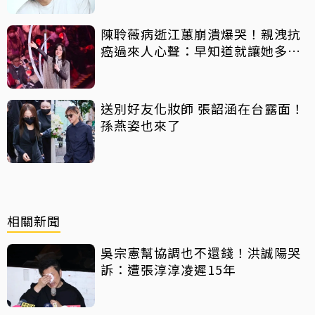
陳聆薇病逝江蕙崩潰爆哭！親洩抗
癌過來人心聲：早知道就讓她多化
一點
送別好友化妝師 張韶涵在台露面！
孫燕姿也來了
相關新聞
吳宗憲幫協調也不還錢！洪誠陽哭
訴：遭張淳淳凌遲15年