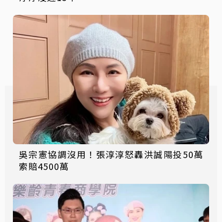
吳宗憲協調沒用！張淳淳怒轟洪誠陽投50萬
索賠4500萬