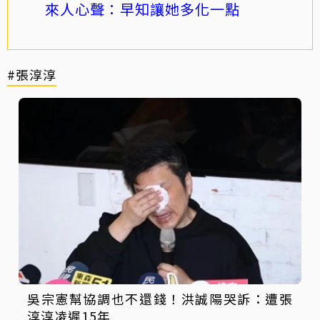
來人心聲：早知讓她多化一點
#張淳淳
吳宗憲幫協調也不還錢！洪誠陽哭訴：遭張
淳淳凌遲15年