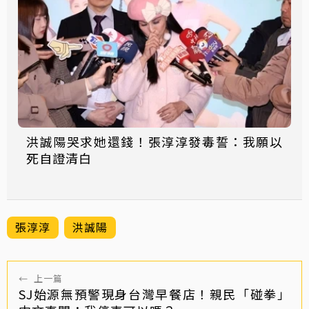
洪誠陽哭求她還錢！張淳淳發毒誓：我願以
死自證清白
張淳淳
洪誠陽
←
上一篇
SJ始源無預警現身台灣早餐店！親民「碰拳」