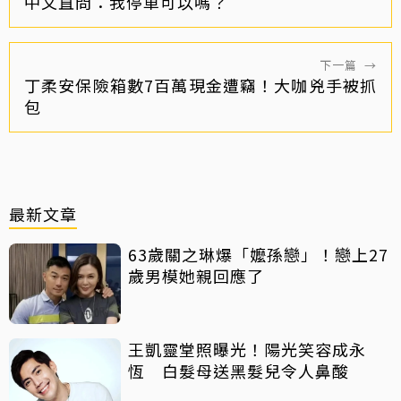
中文直問：我停車可以嗎？
下一篇
→
丁柔安保險箱數7百萬現金遭竊！大咖兇手被抓
包
最新文章
63歲關之琳爆「嬤孫戀」！戀上27
歲男模她親回應了
王凱靈堂照曝光！陽光笑容成永
恆 白髮母送黑髮兒令人鼻酸