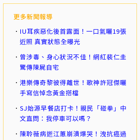
更多新聞報導
IU耳疾惡化後首露面！一口氣曬19張
近照 真實狀態全曝光
曾涉毒、身心狀況不佳！網紅裴仁圭
驚傳陳屍自宅
港樂傳奇黎彼得離世！歌神許冠傑曬
手寫信悼念黃金搭檔
SJ始源早餐店打卡！親民「碰拳」中
文直問：我停車可以嗎？
陳聆薇病逝江蕙崩潰爆哭！洩抗癌過