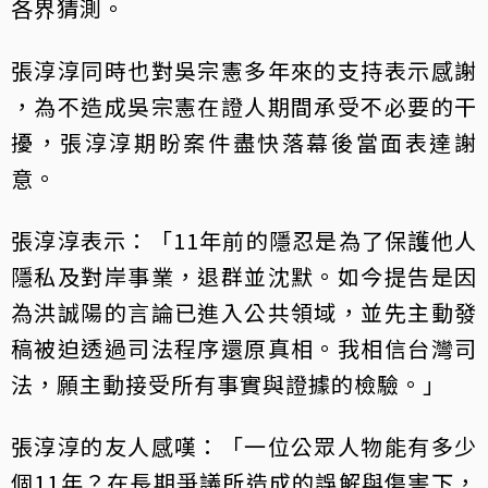
各界猜測。
張淳淳同時也對吳宗憲多年來的支持表示感謝
，為不造成吳宗憲在證人期間承受不必要的干
擾，張淳淳期盼案件盡快落幕後當面表達謝
意。
張淳淳表示：「11年前的隱忍是為了保護他人
隱私及對岸事業，退群並沈默。如今提告是因
為洪誠陽的言論已進入公共領域，並先主動發
稿被迫透過司法程序還原真相。我相信台灣司
法，願主動接受所有事實與證據的檢驗。」
張淳淳的友人感嘆：「一位公眾人物能有多少
個11年？在長期爭議所造成的誤解與傷害下，