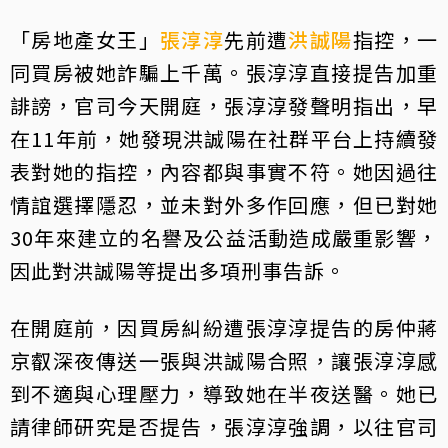
「房地產女王」
張淳淳
先前遭
洪誠陽
指控，一
同買房被她詐騙上千萬。張淳淳直接提告加重
誹謗，官司今天開庭，張淳淳發聲明指出，早
在11年前，她發現洪誠陽在社群平台上持續發
表對她的指控，內容都與事實不符。她因過往
情誼選擇隱忍，並未對外多作回應，但已對她
30年來建立的名譽及公益活動造成嚴重影響，
因此對洪誠陽等提出多項刑事告訴。
在開庭前，因買房糾紛遭張淳淳提告的房仲蔣
京叡深夜傳送一張與洪誠陽合照，讓張淳淳感
到不適與心理壓力，導致她在半夜送醫。她已
請律師研究是否提告，張淳淳強調，以往官司