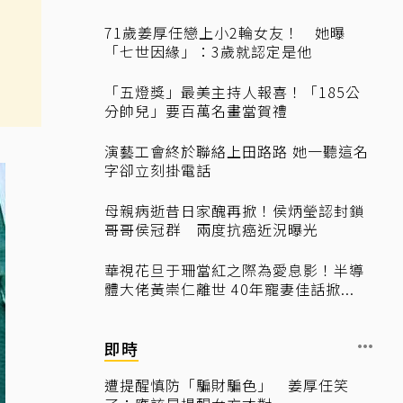
71歲姜厚任戀上小2輪女友！ 她曝
「七世因緣」：3歲就認定是他
「五燈獎」最美主持人報喜！「185公
分帥兒」要百萬名畫當賀禮
演藝工會終於聯絡上田路路 她一聽這名
字卻立刻掛電話
母親病逝昔日家醜再掀！侯炳瑩認封鎖
哥哥侯冠群 兩度抗癌近況曝光
華視花旦于珊當紅之際為愛息影！半導
體大佬黃崇仁離世 40年寵妻佳話掀...
即時
遭提醒慎防「騙財騙色」 姜厚任笑