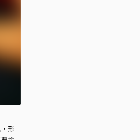
見，形
不要捨