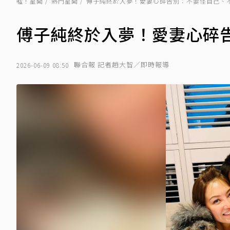
噓！星聞
熱門星聞
傅子純終於入夢！愛妻心碎告別：不要怪自己、
傅子純終於入夢！愛妻心碎
聯合報 記者趙大智／即時報導
2026-06-09 08:50