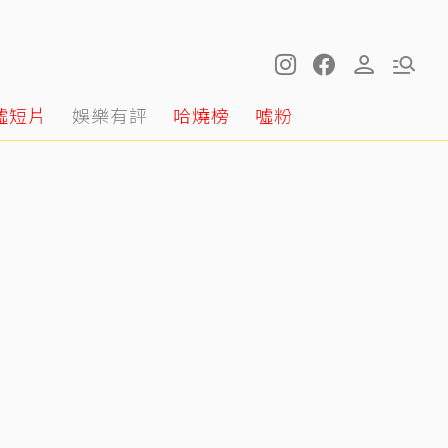
噓短片
娛樂有評
哈燒榜
噓粉