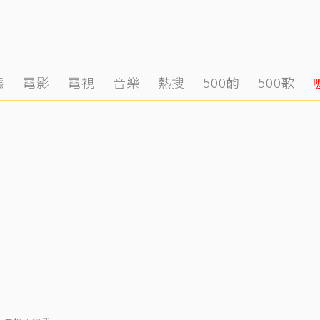
態
電影
電視
音樂
熱搜
500齣
500歌