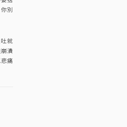
，你別
嘔吐就
但崩潰
忍悲痛