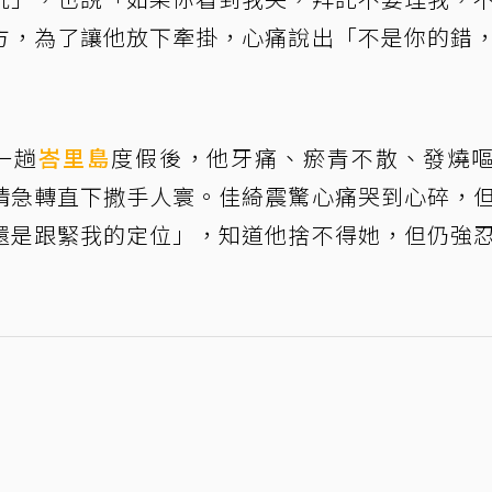
方，為了讓他放下牽掛，心痛說出「不是你的錯
一趟
峇里島
度假後，他牙痛、瘀青不散、發燒
情急轉直下撒手人寰。佳綺震驚心痛哭到心碎，
還是跟緊我的定位」，知道他捨不得她，但仍強