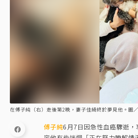
在傅子純（右）走後第2晚，妻子佳綺終於夢見他。圖
傅子純
6月7日因急性血癌驟逝，
容他有些迷惘「正在努力瞭解情