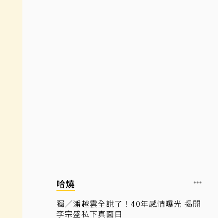
哈燒
獨／潘越雲全說了！40年感情曝光 揭開
李宗盛私下真面目