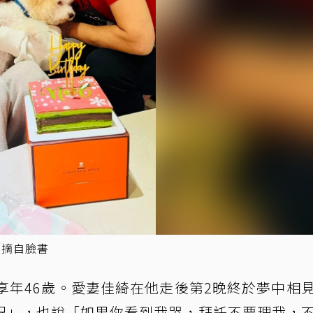
／摘自臉書
享年46歲。愛妻佳綺在他走後第2晚終於夢中相
況」，也說「如果你看到我哭，拜託不要理我，