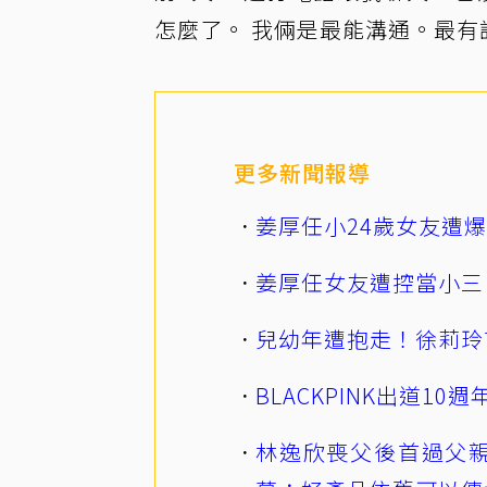
怎麼了。 我倆是最能溝通。最有
更多新聞報導
姜厚任小24歲女友遭
姜厚任女友遭控當小三
兒幼年遭抱走！徐莉玲
BLACKPINK出道1
林逸欣喪父後首過父親