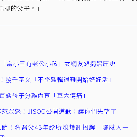
話聊的父子。」
爆「當小三有老公小孩」女網友怒揭黑歷史
！發千字文「不學邏輯很難開始好好活」
首談母子分離內幕「巨大傷痛」
0週年惹眾怒！JISOO公開道歉：讓你們失望了
節！名醫父43年診所熄燈卸招牌 曬感人一