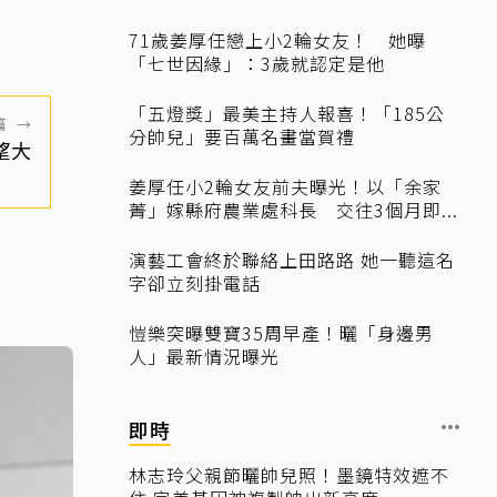
71歲姜厚任戀上小2輪女友！ 她曝
「七世因緣」：3歲就認定是他
「五燈獎」最美主持人報喜！「185公
篇
→
分帥兒」要百萬名畫當賀禮
望大
姜厚任小2輪女友前夫曝光！以「余家
菁」嫁縣府農業處科長 交往3個月即...
演藝工會終於聯絡上田路路 她一聽這名
字卻立刻掛電話
愷樂突曝雙寶35周早產！曬「身邊男
人」最新情況曝光
即時
林志玲父親節曬帥兒照！墨鏡特效遮不