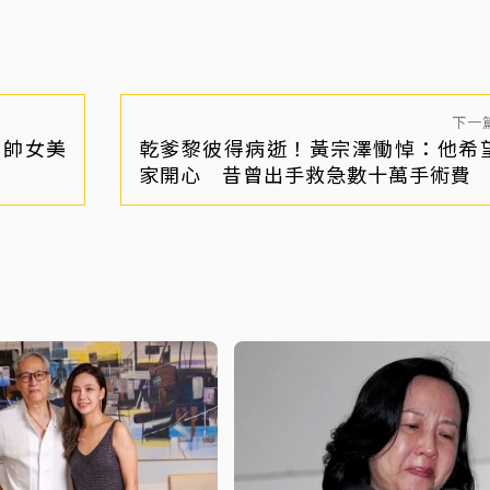
下一
男帥女美
乾爹黎彼得病逝！黃宗澤慟悼：他希
家開心 昔曾出手救急數十萬手術費