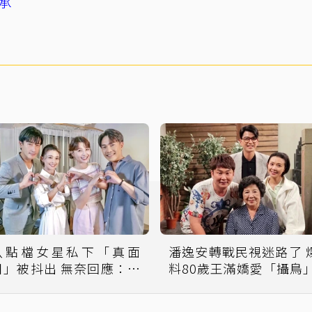
承
八點檔女星私下「真面
潘逸安轉戰民視迷路了 爆
目」被抖出 無奈回應：已
料80歲王滿嬌愛「攝鳥
在修正