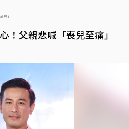
兒至痛」
關心！父親悲喊「喪兒至痛」