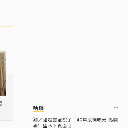
哈燒
」
獨／潘越雲全說了！40年感情曝光 揭開
李宗盛私下真面目