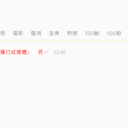
動態
電影
電視
音樂
熱搜
500齣
500歌
泰男團成員驚傳離世！清晨騎車失聯「尋獲已成遺體」 死因待調查
22:00