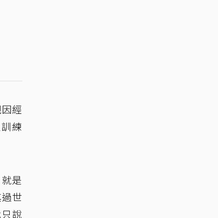
親因經
員訓練
。就是
其過世
我只說