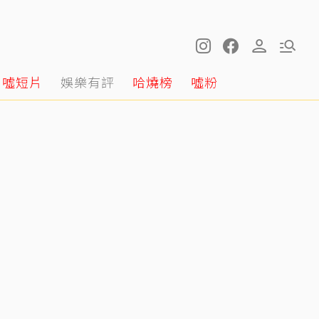
噓短片
娛樂有評
哈燒榜
噓粉