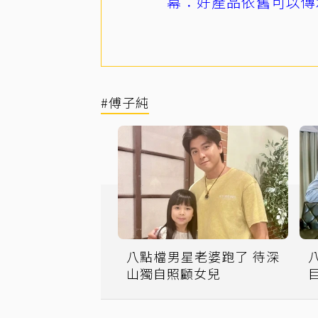
幕：好產品依舊可以傳
#傅子純
八點檔男星老婆跑了 待深
山獨自照顧女兒