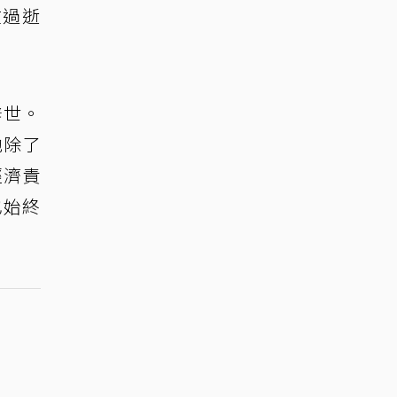
在過逝
辭世。
他除了
經濟責
也始終