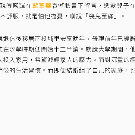
父親傅暎輝在
藍葦華
哀悼臉書下留言，透露兒子
說不舒服，就是怕他擔憂，嘆說「喪兒至痛」。
親退休後移居南投埔里安享晚年，母親前年已經
純在求學時期便開始半工半讀。就讀大學期間，
入投入家用，希望減輕家人的壓力。面對沉重的
節儉的生活習慣。而即便結婚組了自己的家庭，