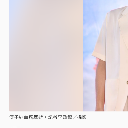
傅子純血癌驟逝。記者李政龍／攝影