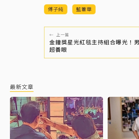
傅子純
藍葦華
←
上一篇
金鐘獎星光紅毯主持組合曝光！
超養眼
最新文章