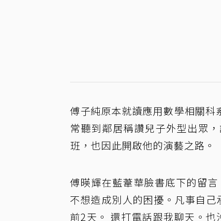
傅子純原本就讀應用數學相關科
常聽到鄰居稱讚兒子外型出眾，
班，也因此開啟他的演藝之路。
傅暎輝在藍葦華臉書底下的留言
不想造成別人的困擾。凡事自己承
前2天。 還打電話跟我聊天。也