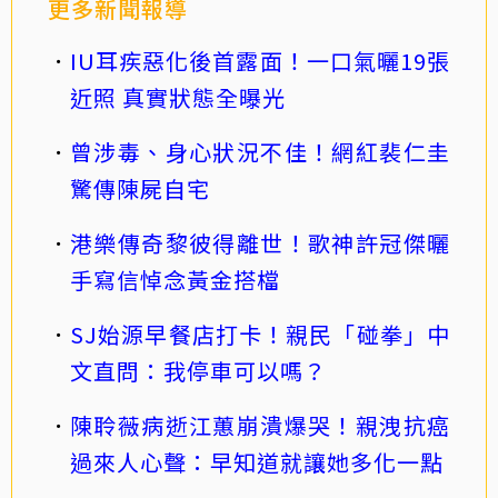
更多新聞報導
IU耳疾惡化後首露面！一口氣曬19張
近照 真實狀態全曝光
曾涉毒、身心狀況不佳！網紅裴仁圭
驚傳陳屍自宅
港樂傳奇黎彼得離世！歌神許冠傑曬
手寫信悼念黃金搭檔
SJ始源早餐店打卡！親民「碰拳」中
文直問：我停車可以嗎？
陳聆薇病逝江蕙崩潰爆哭！親洩抗癌
過來人心聲：早知道就讓她多化一點