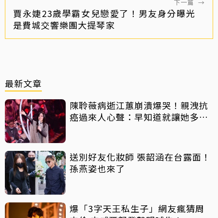
下一篇
→
賈永婕23歲學霸女兒戀愛了！男友身分曝光
是費城交響樂團大提琴家
最新文章
陳聆薇病逝江蕙崩潰爆哭！親洩抗
癌過來人心聲：早知道就讓她多化
一點
送別好友化妝師 張韶涵在台露面！
孫燕姿也來了
爆「3字天王私生子」網友瘋猜周