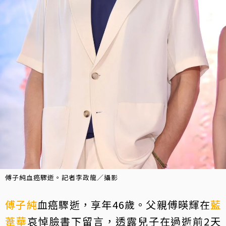
傅子純血癌驟逝。記者李政龍／攝影
傅子純
血癌驟逝，享年46歲。父親傅暎輝在
藍
葦華
哀悼臉書下留言，透露兒子在過逝前2天