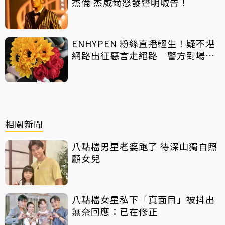
杰倫 杰威爾怒發聲明喊告！
ENHYPEN 粉絲直播輕生！疑不堪
網路出征惡言走絕路 警方到場已
救不回
相關新聞
八點檔男星老婆跑了 待深山獨自照
顧女兒
八點檔女星私下「真面目」被抖出
無奈回應：已在修正