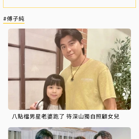
#傅子純
八點檔男星老婆跑了 待深山獨自照顧女兒