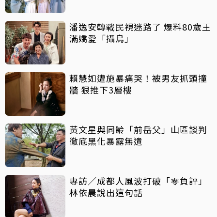
潘逸安轉戰民視迷路了 爆料80歲王
滿嬌愛「攝鳥」
賴慧如遭施暴痛哭！被男友抓頭撞
牆 狠推下3層樓
黃文星與同齡「前岳父」山區談判
徹底黑化暴露無遺
專訪／成都人風波打破「零負評」
林依晨說出這句話