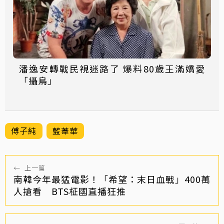
潘逸安轉戰民視迷路了 爆料80歲王滿嬌愛
「攝鳥」
傅子純
藍葦華
←
上一篇
南韓今年最猛電影！「希望：末日血戰」400萬
人搶看 BTS柾國直播狂推