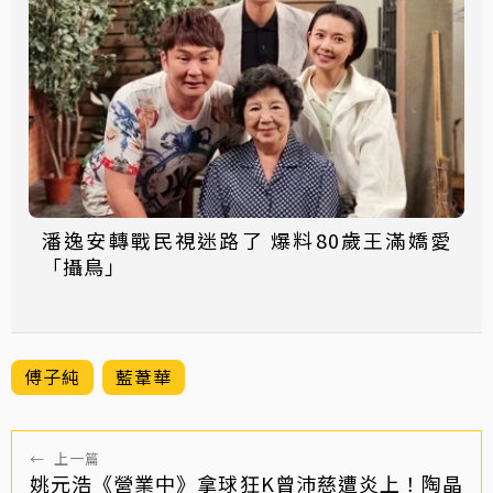
潘逸安轉戰民視迷路了 爆料80歲王滿嬌愛
「攝鳥」
傅子純
藍葦華
←
上一篇
姚元浩《營業中》拿球狂K曾沛慈遭炎上！陶晶