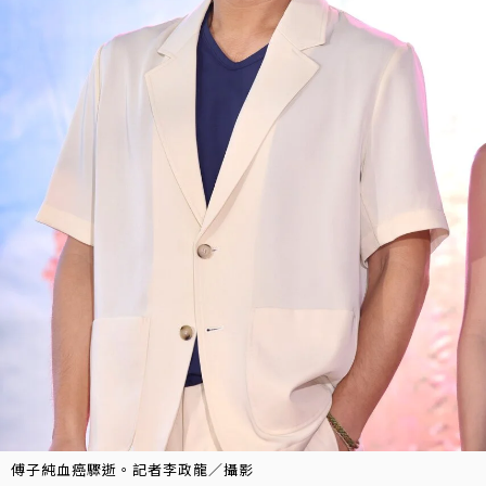
傅子純血癌驟逝。記者李政龍／攝影