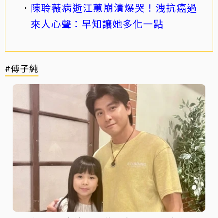
陳聆薇病逝江蕙崩潰爆哭！洩抗癌過
來人心聲：早知讓她多化一點
#傅子純