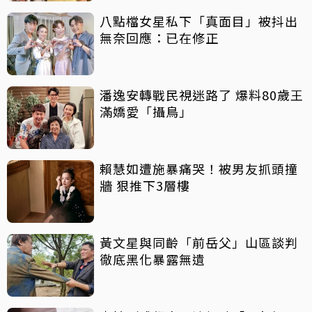
八點檔女星私下「真面目」被抖出
無奈回應：已在修正
潘逸安轉戰民視迷路了 爆料80歲王
滿嬌愛「攝鳥」
賴慧如遭施暴痛哭！被男友抓頭撞
牆 狠推下3層樓
黃文星與同齡「前岳父」山區談判
徹底黑化暴露無遺