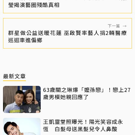
瑩揭演藝圈殘酷真相
下一篇
→
群星做公益送暖花蓮 巫啟賢率藝人捐2輛醫療
巡迴車進偏鄉
最新文章
63歲關之琳爆「嬤孫戀」！戀上27
歲男模她親回應了
王凱靈堂照曝光！陽光笑容成永
恆 白髮母送黑髮兒令人鼻酸