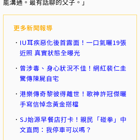
能溝通。最有話聊的父子。」
更多新聞報導
IU耳疾惡化後首露面！一口氣曬19張
近照 真實狀態全曝光
曾涉毒、身心狀況不佳！網紅裴仁圭
驚傳陳屍自宅
港樂傳奇黎彼得離世！歌神許冠傑曬
手寫信悼念黃金搭檔
SJ始源早餐店打卡！親民「碰拳」中
文直問：我停車可以嗎？