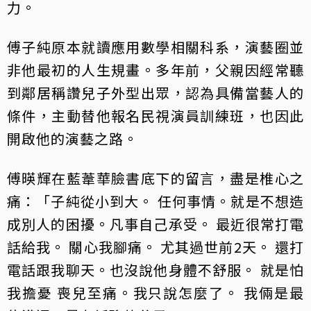
力。
傅子純原本就讀應用數學相關科系，演藝圈並
非他最初的人生規畫。多年前，父親因經常聽
到鄰居稱讚兒子外型出眾，認為具備當藝人的
條件，主動替他報名民視演員訓練班，也因此
開啟他的演藝之路。
傅暎輝在藍葦華臉書底下的留言，盡是椎心之
痛：「子純從小到大。 任何事情。就是不想造
成別人的困擾。凡事自己承受。 最近很常打電
話給我。 關心我腳痛。 尤其過世前2天。 還打
電話跟我聊天。也沒說他身體不舒服。 就是怕
我擔憂 喪兒至痛。我只說怎麼了。 我倆是最