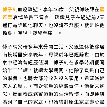
傅子純
血癌驟逝，享年46歲。父親傅暎輝在
藍
葦華
哀悼臉書下留言，透露兒子在過逝前2天
還打電話跟他聊天，也沒說不舒服，就是怕他
擔憂，嘆說「喪兒至痛」。
傅子純父母多年來分開生活，父親退休後移居
南投埔里安享晚年，母親前年已經辭世。由於
家中經濟曾經歷低潮，傅子純在求學時期便開
始半工半讀。就讀大學期間，他除了負擔自己
的學費，也將大部分收入投入家用，希望減輕
家人的壓力。面對沉重的經濟責任，他從未抱
怨，反而養成務實節儉的生活習慣。而即便結
婚組了自己的家庭，也始終對原生家庭盡心盡