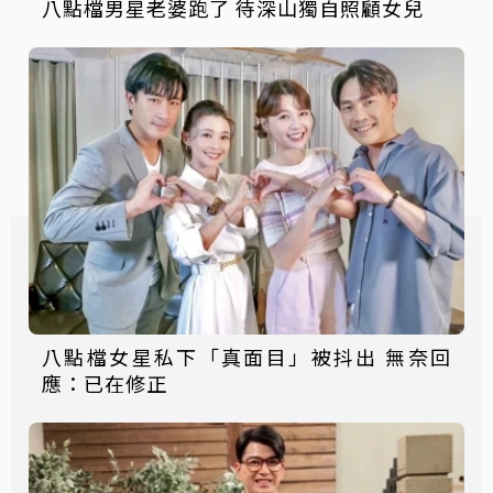
八點檔男星老婆跑了 待深山獨自照顧女兒
八點檔女星私下「真面目」被抖出 無奈回
應：已在修正