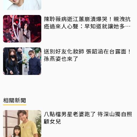
陳聆薇病逝江蕙崩潰爆哭！親洩抗
癌過來人心聲：早知道就讓她多化
一點
送別好友化妝師 張韶涵在台露面！
孫燕姿也來了
相關新聞
八點檔男星老婆跑了 待深山獨自照
顧女兒