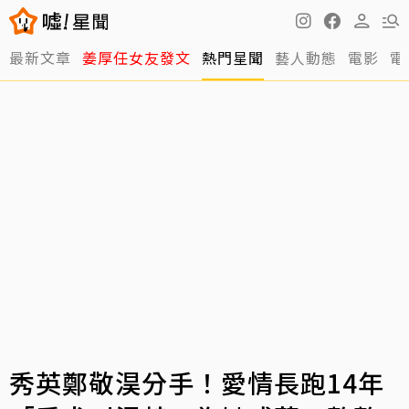
最新文章
姜厚任女友發文
熱門星聞
藝人動態
電影
電
秀英鄭敬淏分手！愛情長跑14年