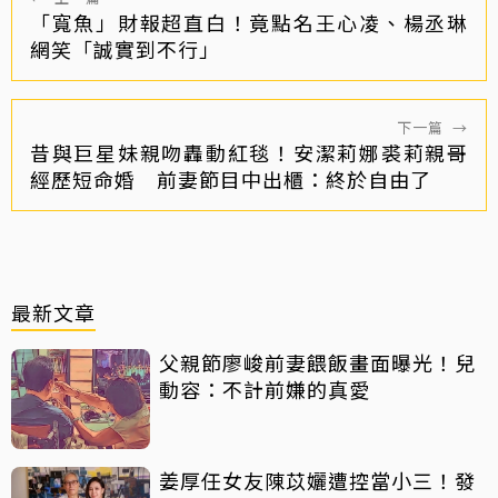
「寬魚」財報超直白！竟點名王心凌、楊丞琳
網笑「誠實到不行」
下一篇
→
昔與巨星妹親吻轟動紅毯！安潔莉娜裘莉親哥
經歷短命婚 前妻節目中出櫃：終於自由了
最新文章
父親節廖峻前妻餵飯畫面曝光！兒
動容：不計前嫌的真愛
姜厚任女友陳苡孋遭控當小三！發