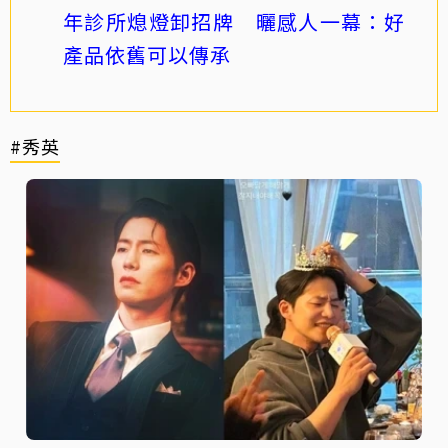
年診所熄燈卸招牌 曬感人一幕：好
產品依舊可以傳承
#秀英