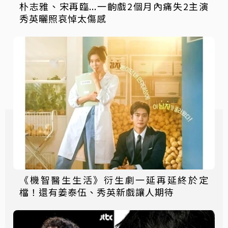
朴志雅、宋再臨...一齣戲2個月內痛失2主演
秀英曬照哀悼太傷感
《機智醫生生活》衍生劇一延再延終於定
檔！還有姜泰伍、秀英新戲讓人期待