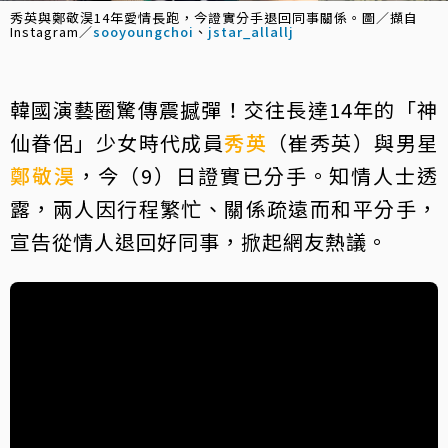
秀英與鄭敬淏14年愛情長跑，今證實分手退回同事關係。圖／擷自
Instagram／
sooyoungchoi
、
jstar_allallj
韓國演藝圈驚傳震撼彈！交往長達14年的「神
仙眷侶」少女時代成員
秀英
（崔秀英）與男星
鄭敬淏
，今（9）日證實已分手。知情人士透
露，兩人因行程繁忙、關係疏遠而和平分手，
宣告從情人退回好同事，掀起網友熱議。