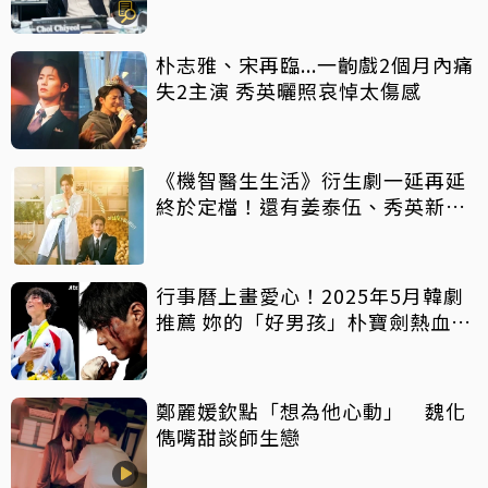
育警世寓言
朴志雅、宋再臨...一齣戲2個月內痛
失2主演 秀英曬照哀悼太傷感
《機智醫生生活》衍生劇一延再延
終於定檔！還有姜泰伍、秀英新戲
讓人期待
行事曆上畫愛心！2025年5月韓劇
推薦 妳的「好男孩」朴寶劍熱血登
場
鄭麗媛欽點「想為他心動」 魏化
儁嘴甜談師生戀