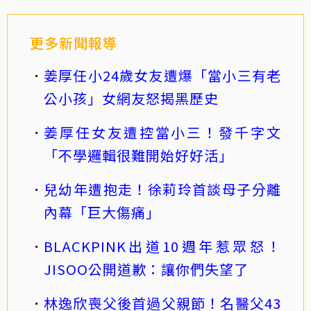
更多新聞報導
姜厚任小24歲女友遭爆「當小三有老
公小孩」女網友怒揭黑歷史
姜厚任女友遭控當小三！發千字文
「不學邏輯很難開始好好活」
兒幼年遭抱走！徐莉玲首談母子分離
內幕「巨大傷痛」
BLACKPINK出道10週年惹眾怒！
JISOO公開道歉：讓你們失望了
林逸欣喪父後首過父親節！名醫父43