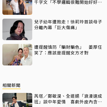
千字文「不學邏輯很難開始好好
活」
兒子幼年遭抱走！徐莉玲首談母子
分離內幕「巨大傷痛」
遭提醒慎防「騙財騙色」 姜厚任
笑了：應該是提醒女方才對
相關新聞
芮塔／鄭敬淏、全道嬿「浪漫速成
班」談中年愛情 喜劇外皮內含教