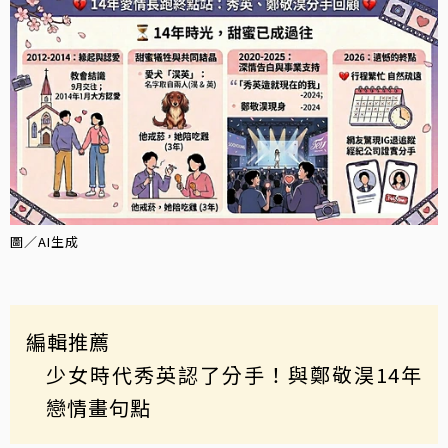
圖／AI生成
編輯推薦
少女時代秀英認了分手！與鄭敬淏14年
戀情畫句點