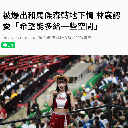
被爆出和馬傑森轉地下情 林襄認
愛「希望能多給一些空間」
聯合報 記者林怡秀／即時報導
2026-06-10 09:18