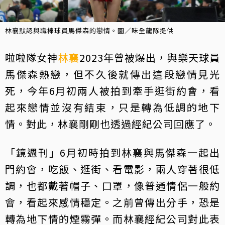
林襄默認與職棒球員馬傑森的戀情。圖／味全龍隊提供
啦啦隊女神
林襄
2023年曾被爆出，與樂天球員
馬傑森熱戀，但不久後就傳出這段戀情見光
死，今年6月初兩人被拍到牽手逛街約會，看
起來戀情並沒有結束，只是轉為低調的地下
情。對此，林襄剛剛也透過經紀公司回應了。
「鏡週刊」6月初時拍到林襄與馬傑森一起出
門約會，吃飯、逛街、看電影，兩人穿著很低
調，也都戴著帽子、口罩，像普通情侶一般約
會，看起來感情穩定。之前曾傳出分手，恐是
轉為地下情的煙霧彈。而林襄經紀公司對此表