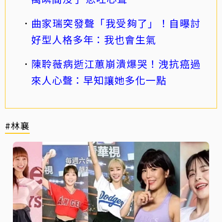
曲家瑞突發聲「我受夠了」！自曝討
好型人格多年：我也會生氣
陳聆薇病逝江蕙崩潰爆哭！洩抗癌過
來人心聲：早知讓她多化一點
#林襄