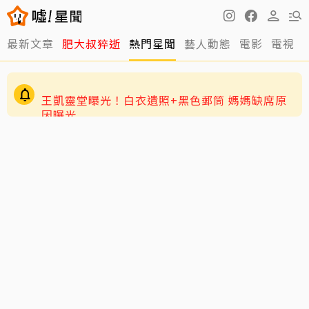
最新文章
肥大叔猝逝
熱門星聞
藝人動態
電影
電視
王凱靈堂曝光！白衣遺照+黑色郵筒 媽媽缺席原
因曝光
周渝民護女超狂！放話未來女婿千萬聘金才行