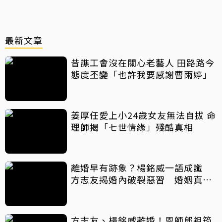
最新文章
昔譙工會沒在關心老藝人 田路路今
態度丕變「也許我要感謝曹雨婷」
姜厚任愛上小24歲女友無法自拔 命
理師揭「七世情緣」殘酷真相
離婚早有跡象？楊銘威一語成讖
方志友揭婚內破裂惡習 婚姻真實
面曝
方志友、楊銘威離婚！恩師郎祖筠