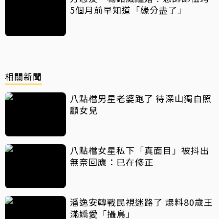
5個月前早知道「緣分盡了」
相關新聞
八點檔男星老婆跑了 待深山獨自照
顧女兒
八點檔女星私下「真面目」被抖出
無奈回應：已在修正
潘逸安轉戰民視迷路了 爆料80歲王
滿嬌愛「攝鳥」