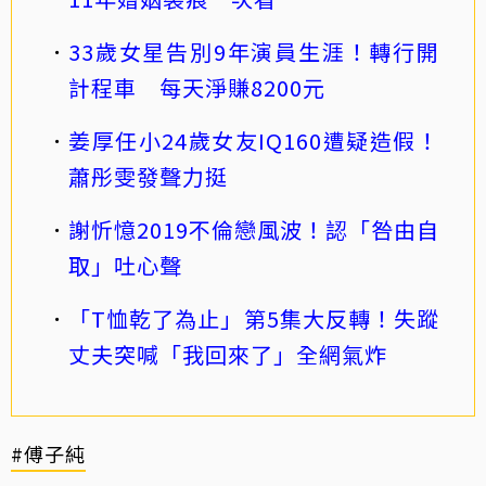
33歲女星告別9年演員生涯！轉行開
計程車 每天淨賺8200元
姜厚任小24歲女友IQ160遭疑造假！
蕭彤雯發聲力挺
謝忻憶2019不倫戀風波！認「咎由自
取」吐心聲
「T恤乾了為止」第5集大反轉！失蹤
丈夫突喊「我回來了」全網氣炸
#傅子純