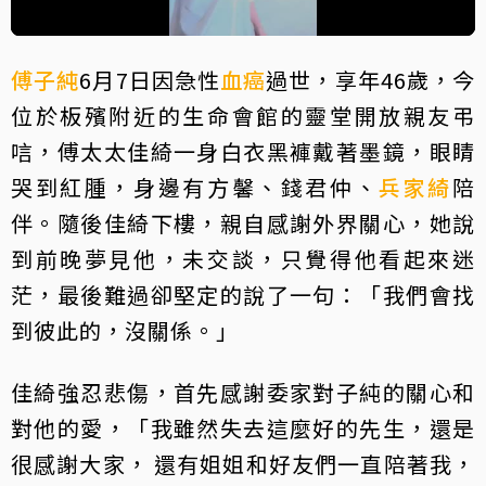
傅子純
6月7日因急性
血癌
過世，享年46歲，今
位於板殯附近的生命會館的靈堂開放親友弔
唁，傅太太佳綺一身白衣黑褲戴著墨鏡，眼睛
哭到紅腫，身邊有方馨、錢君仲、
兵家綺
陪
伴。隨後佳綺下樓，親自感謝外界關心，她說
到前晚夢見他，未交談，只覺得他看起來迷
茫，最後難過卻堅定的說了一句：「我們會找
到彼此的，沒關係。」
佳綺強忍悲傷，首先感謝委家對子純的關心和
對他的愛，「我雖然失去這麼好的先生，還是
很感謝大家， 還有姐姐和好友們一直陪著我，