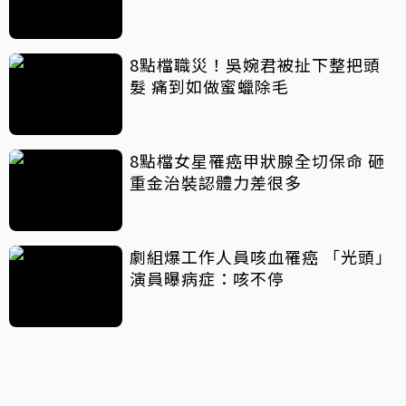
8點檔職災！吳婉君被扯下整把頭
髮 痛到如做蜜蠟除毛
8點檔女星罹癌甲狀腺全切保命 砸
重金治裝認體力差很多
劇組爆工作人員咳血罹癌 「光頭」
演員曝病症：咳不停