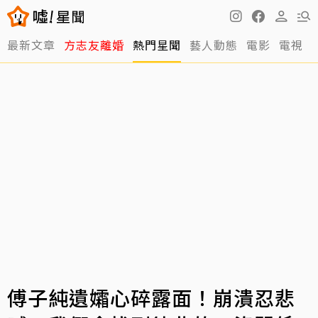
最新文章
方志友離婚
熱門星聞
藝人動態
電影
電視
傅子純遺孀心碎露面！崩潰忍悲