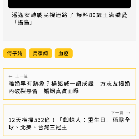
潘逸安轉戰民視迷路了 爆料80歲王滿嬌愛
「攝鳥」
傅子純
兵家綺
血癌
←
上一篇
離婚早有跡象？楊銘威一語成讖 方志友揭婚
內破裂惡習 婚姻真實面曝
下一篇
→
12天橫掃532億！「蜘蛛人：重生日」稱霸全
球、北美、台灣三冠王