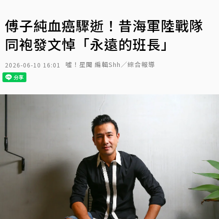
傅子純血癌驟逝！昔海軍陸戰隊
同袍發文悼「永遠的班長」
噓！星聞 編輯Shh／綜合報導
2026-06-10 16:01