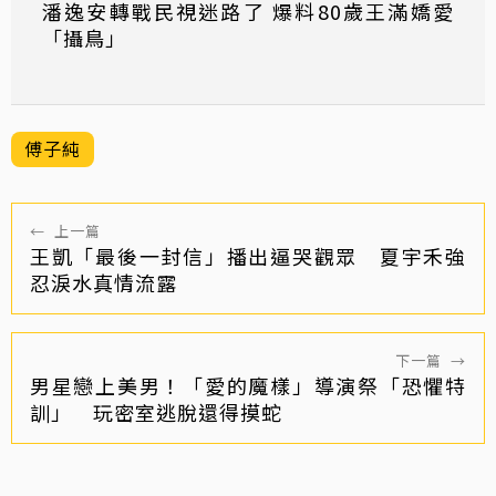
潘逸安轉戰民視迷路了 爆料80歲王滿嬌愛
「攝鳥」
傅子純
←
上一篇
王凱「最後一封信」播出逼哭觀眾 夏宇禾強
忍淚水真情流露
下一篇
→
男星戀上美男！「愛的魔樣」導演祭「恐懼特
訓」 玩密室逃脫還得摸蛇