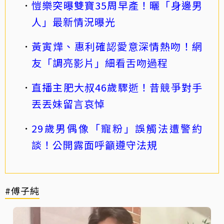
愷樂突曝雙寶35周早產！曬「身邊男
人」最新情況曝光
黃寅燁、惠利確認愛意深情熱吻！網
友「調亮影片」細看舌吻過程
直播主肥大叔46歲驟逝！昔競爭對手
丟丟妹留言哀悼
29歲男偶像「寵粉」誤觸法遭警約
談！公開露面呼籲遵守法規
#傅子純