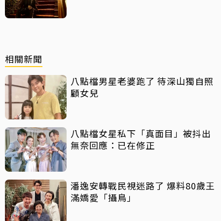
相關新聞
八點檔男星老婆跑了 待深山獨自照
顧女兒
八點檔女星私下「真面目」被抖出
無奈回應：已在修正
潘逸安轉戰民視迷路了 爆料80歲王
滿嬌愛「攝鳥」