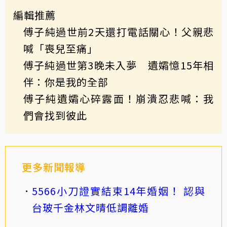
編輯推薦
傅子純過世前2天還打電話關心！父親悲
喊「喪兒至痛」
傅子純過世第3晚未入夢 遺孀憶15年相
伴：你是我的全部
傅子純遺孀心碎露面！崩潰忍悲喊：我
們會找到彼此
更多新聞報導
5566小刀證實結束14年婚姻！ 認與
台玻千金林文晴低調離婚