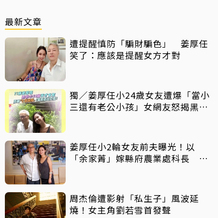
最新文章
遭提醒慎防「騙財騙色」 姜厚任
笑了：應該是提醒女方才對
獨／姜厚任小24歲女友遭爆「當小
三還有老公小孩」女網友怒揭黑歷
史
姜厚任小2輪女友前夫曝光！以
「余家菁」嫁縣府農業處科長 交
往3個月即閃婚
周杰倫遭影射「私生子」風波延
燒！女主角劉若雪首發聲