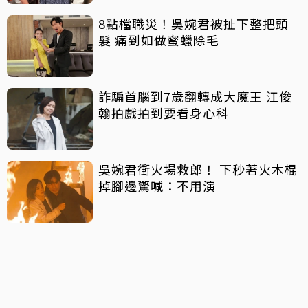
8點檔職災！吳婉君被扯下整把頭
髮 痛到如做蜜蠟除毛
詐騙首腦到7歲翻轉成大魔王 江俊
翰拍戲拍到要看身心科
吳婉君衝火場救郎！ 下秒著火木棍
掉腳邊驚喊：不用演