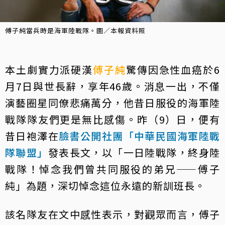
傅子純當兵時是海軍陸戰隊。圖／本報資料照
本土劇實力派硬漢
傅子純
驚傳因急性血癌於6
月7日與世長辭，享年46歲。消息一出，不僅
演藝圈星同僚悲痛萬分，他昔日服役的海軍陸
戰隊隊友們更是無比感傷。昨（9）日，便有
昔日袍澤在
臉書公開社團「中華民國海軍陸戰
隊聯盟」
發表長文，以「一日陸戰隊，終身陸
戰隊！悼念我們曾共同服役的弟兄——傅子
純」為題，深切悼念這位永遠的新訓班長。
該名隊友在文中感性表示，對觀眾而言，傅子