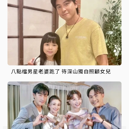
八點檔男星老婆跑了 待深山獨自照顧女兒