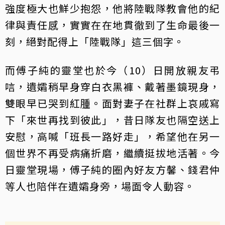
強度極大也鮮少抱怨，他將陸戰隊教會他的紀
律與責任感，實實在在地貫徹到了生命最後一
刻，絕對配得上「陸戰隊」這三個字。
而傅子純的靈堂也於今（10）日開放親友弔
唁，遺孀稍早身穿白衣黑褲、戴著墨鏡現身，
雙眼早已哭到紅腫。面對妻子在社群上哀戚寫
下「來世再找到彼此」，昔日隊友也隔空送上
安慰，高喊「班長一路好走」，希望他在另一
個世界不再受病痛折磨，繼續挺拔地活著。今
日靈堂現場，傅子純的圈內好友方馨、錢君仲
等人也陪伴在遺孀身旁，場面令人動容。