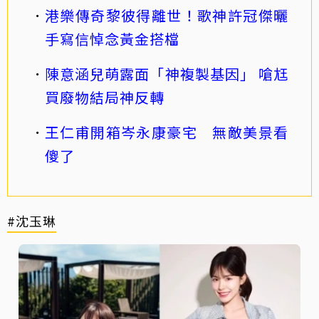
港樂傳奇黎彼得離世！歌神許冠傑曬
手寫信悼念黃金搭檔
陳意涵兒萌露面「神複製基因」 嗆尪
買廢物結局神反轉
王仁甫開箱岑永康豪宅 無敵美景看
傻了
#沈玉琳