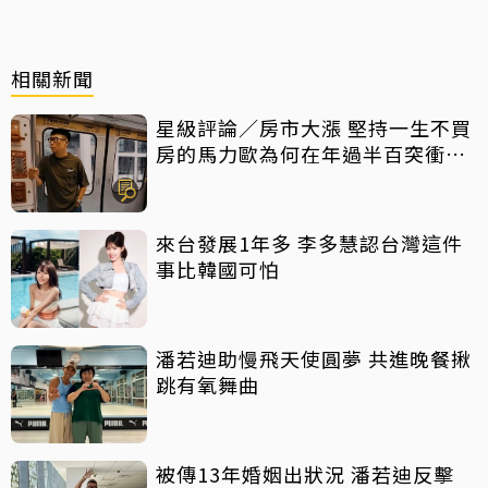
相關新聞
星級評論／房市大漲 堅持一生不買
房的馬力歐為何在年過半百突衝上
車
來台發展1年多 李多慧認台灣這件
事比韓國可怕
潘若迪助慢飛天使圓夢 共進晚餐揪
跳有氧舞曲
被傳13年婚姻出狀況 潘若迪反擊