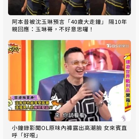
阿本昔被沈玉琳預言「40歲大走鐘」 隔10年
親回應：玉琳哥，不好意思囉！
小鐘錄影聞OL原味內褲露出高潮臉 女來賓直
呼「好噁」