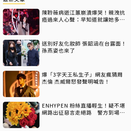
陳聆薇病逝江蕙崩潰爆哭！親洩抗
癌過來人心聲：早知道就讓她多化
一點
送別好友化妝師 張韶涵在台露面！
孫燕姿也來了
爆「3字天王私生子」網友瘋猜周
杰倫 杰威爾怒發聲明喊告！
ENHYPEN 粉絲直播輕生！疑不堪
網路出征惡言走絕路 警方到場已
救不回