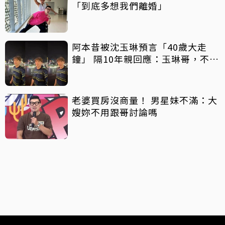
「到底多想我們離婚」
阿本昔被沈玉琳預言「40歲大走
鐘」 隔10年親回應：玉琳哥，不好
意思囉！
老婆買房沒商量！ 男星妹不滿：大
嫂妳不用跟哥討論嗎