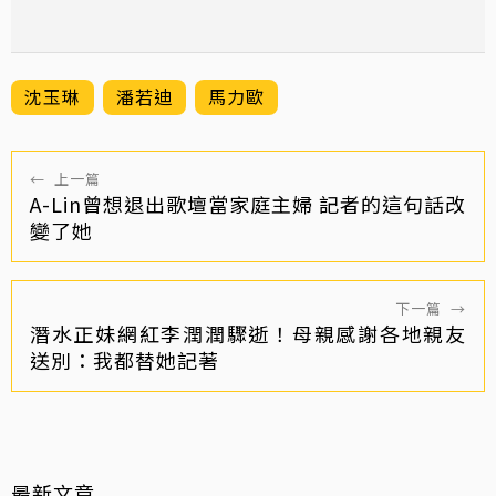
沈玉琳
潘若迪
馬力歐
←
上一篇
A-Lin曾想退出歌壇當家庭主婦 記者的這句話改
變了她
下一篇
→
潛水正妹網紅李潤潤驟逝！母親感謝各地親友
送別：我都替她記著
最新文章