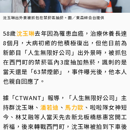
沈玉琳出外景被抓包在禁菸區抽菸。圖／東森綜合台提供
58歲
沈玉琳
去年因為罹患血癌，治療休養長達
8個月，大病初癒的他積極復出，但他日前為
新節目「人生無限好公司」出外景時，被抓包
在西門町的禁菸區內3度抽加熱菸，諷刺的是
當天還是「63禁煙節」，事件曝光後，他本人
也親自回應了。
據「CTWANT」報導，「人生無限好公司」主
持群沈玉琳、
潘若迪
、
馬力歐
、啦啦隊女神短
今、林艾融等人當天先去新北板橋慈惠宮開工
祈福，後來轉戰西門町，沈玉琳被拍到下車後