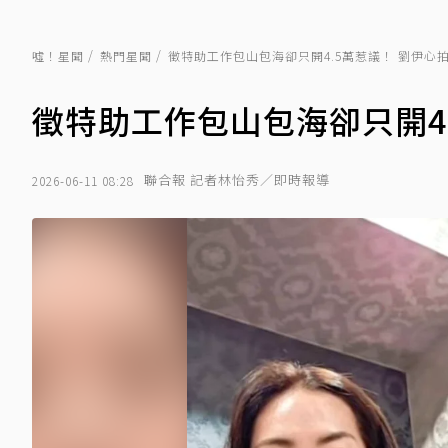
噓！星聞
熱門星聞
徵特助工作包山包海卻只開4.5萬惹議！ 劉伊心
徵特助工作包山包海卻只開4
聯合報 記者林怡秀／即時報導
2026-06-11 08:28