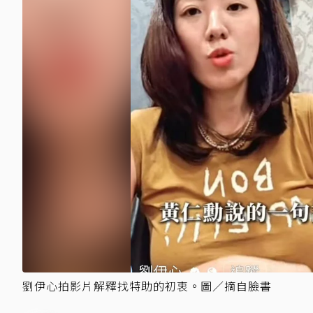
劉伊心拍影片解釋找特助的初衷。圖／摘自臉書