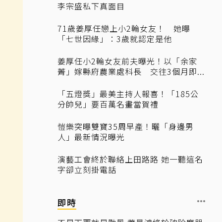
李宗盛私下真面目
71歲姜厚任戀上小2輪女友！ 她曝
「七世因緣」：3歲就認定是他
姜厚任小2輪女友前夫曝光！以「余家
菁」嫁縣府農業處科長 交往3個月即...
「五燈獎」最美主持人報喜！「185公
分帥兒」要百萬名畫當賀禮
愷樂突曝雙寶35周早產！曬「身邊男
人」最新情況曝光
演藝工會終於聯絡上田路路 她一聽這名
字卻立刻掛電話
即時