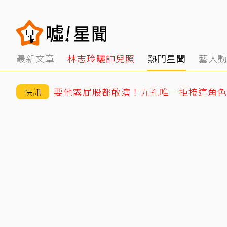
最新文章
林志玲曬帥兒照
熱門星聞
藝人
要他露屁股都敢演！九孔唯一拒接這角色
快訊