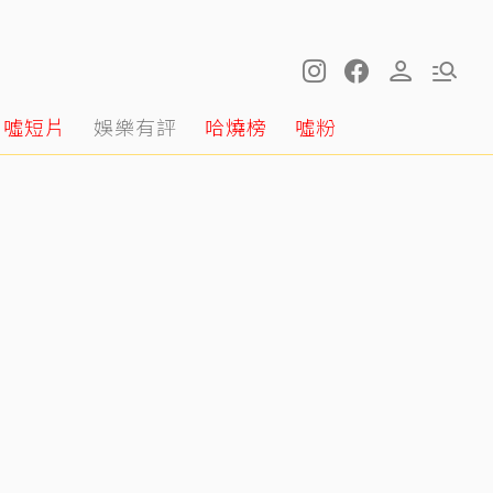
噓短片
娛樂有評
哈燒榜
噓粉