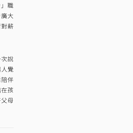
助」職
發廣大
若對薪
。
一次說
讓人覺
活陪伴
陪在孩
好父母