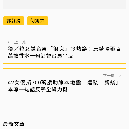
郭靜純
何篤霖
←
上一篇
獨／韓女嫌台男「很臭」掀熱議！唐綺陽砸百
萬推香水一句話替台男平反
下一篇
→
AV女優捐300萬援助熊本地震！遭酸「髒錢」
本尊一句話反擊全網力挺
最新文章