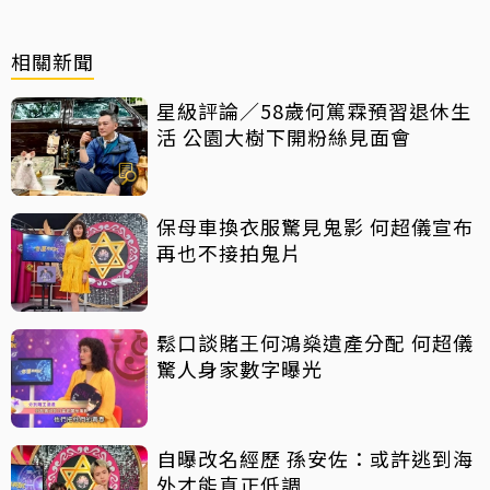
相關新聞
星級評論／58歲何篤霖預習退休生
活 公園大樹下開粉絲見面會
保母車換衣服驚見鬼影 何超儀宣布
再也不接拍鬼片
鬆口談賭王何鴻燊遺產分配 何超儀
驚人身家數字曝光
自曝改名經歷 孫安佐：或許逃到海
外才能真正低調