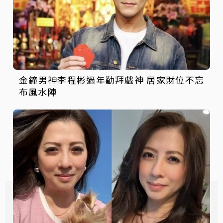
金鐘男神李程彬過年勤拜戲神 居家財位不忘
布風水陣