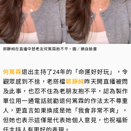
郭靜純在直播中替老友何篤霖抱不平。圖／摘自臉書
何篤霖
退出主持了24年的「命運好好玩」，令
觀眾感到不捨，老搭檔
郭靜純
昨天開直播被問
及此事，也忍不住為老朋友抱不平，認為製作
單位用一通電話就勸退何篤霖的作法太不尊重
人，更直言如果換成是她「我會非常不爽」，
但她也表示這僅是代表她個人意見，也祝福新
任主持人有更好的表現。