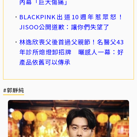
內幕「巨大傷痛」
BLACKPINK出道10週年惹眾怒！
JISOO公開道歉：讓你們失望了
林逸欣喪父後首過父親節！名醫父43
年診所熄燈卸招牌 曬感人一幕：好
產品依舊可以傳承
#郭靜純