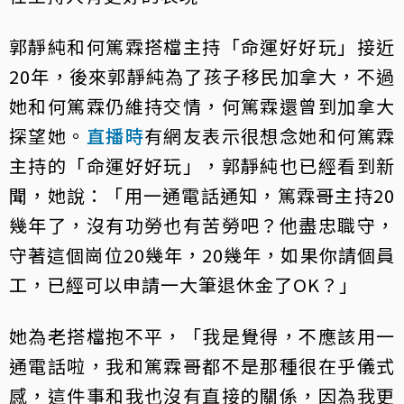
郭靜純和何篤霖搭檔主持「命運好好玩」接近
20年，後來郭靜純為了孩子移民加拿大，不過
她和何篤霖仍維持交情，何篤霖還曾到加拿大
探望她。
直播時
有網友表示很想念她和何篤霖
主持的「命運好好玩」，郭靜純也已經看到新
聞，她說：「用一通電話通知，篤霖哥主持20
幾年了，沒有功勞也有苦勞吧？他盡忠職守，
守著這個崗位20幾年，20幾年，如果你請個員
工，已經可以申請一大筆退休金了OK？」
她為老搭檔抱不平，「我是覺得，不應該用一
通電話啦，我和篤霖哥都不是那種很在乎儀式
感，這件事和我也沒有直接的關係，因為我更