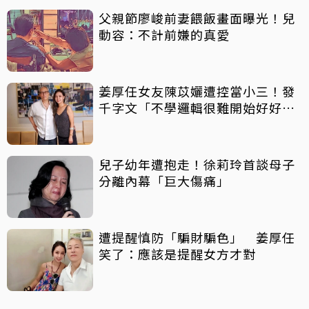
父親節廖峻前妻餵飯畫面曝光！兒
動容：不計前嫌的真愛
姜厚任女友陳苡孋遭控當小三！發
千字文「不學邏輯很難開始好好
活」
兒子幼年遭抱走！徐莉玲首談母子
分離內幕「巨大傷痛」
遭提醒慎防「騙財騙色」 姜厚任
笑了：應該是提醒女方才對