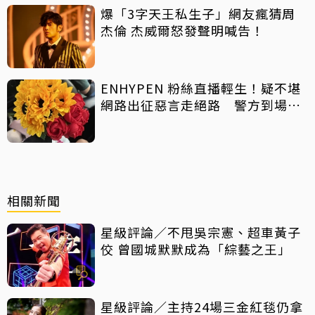
爆「3字天王私生子」網友瘋猜周
杰倫 杰威爾怒發聲明喊告！
ENHYPEN 粉絲直播輕生！疑不堪
網路出征惡言走絕路 警方到場已
救不回
相關新聞
星級評論／不甩吳宗憲、超車黃子
佼 曾國城默默成為「綜藝之王」
星級評論／主持24場三金紅毯仍拿