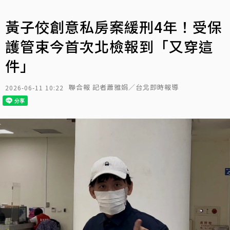
黃子佼創意私房案緩刑4年！受保
護管束今首次北檢報到「又穿這
件」
聯合報 記者蕭雅娟／台北即時報導
2026-06-11 10:22