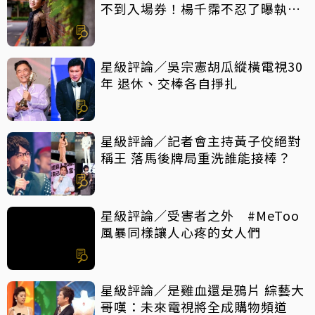
不到入場券！楊千霈不忍了曝執委
會1舉動「當場爆淚」
星級評論／吳宗憲胡瓜縱橫電視30
年 退休、交棒各自掙扎
星級評論／記者會主持黃子佼絕對
稱王 落馬後牌局重洗誰能接棒？
星級評論／受害者之外 #MeToo
風暴同樣讓人心疼的女人們
星級評論／是雞血還是鴉片 綜藝大
哥嘆：未來電視將全成購物頻道