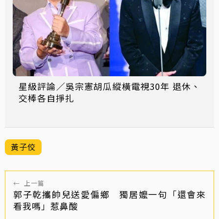
星級評論／吳宗憲胡瓜縱橫電視30年 退休、
交棒各自掙扎
黃子佼
←
上一篇
郭子乾攜帥兒送愛偏鄉 獨居嬤一句「還會來
看我嗎」惹鼻酸