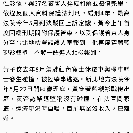
性影像，與37名被害人達成和解並賠償完畢，
依違反個人資料保護法判刑，緩刑4年，最高
法院今年5月判決駁回上訴定讞。黃今上午首
度因緩刑期間附保護管束，以受保護管束人身
分至台北地檢署觀護人室報到。他再度穿著藍
襯衫戰袍，不發一語進入北檢報到。
黃子佼去年8月駕駛紅色賓士休旅車與機車騎
士發生碰撞，被控肇事逃逸。新北地方法院今
年5月22日開庭審理庭，黃穿著藍襯衫戰袍出
庭，黃否認肇逃堅稱沒有碰撞，在法官問家
庭、經濟現況時自曝，目前無業沒收入，已離
婚。