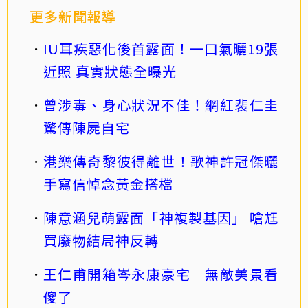
更多新聞報導
IU耳疾惡化後首露面！一口氣曬19張
近照 真實狀態全曝光
曾涉毒、身心狀況不佳！網紅裴仁圭
驚傳陳屍自宅
港樂傳奇黎彼得離世！歌神許冠傑曬
手寫信悼念黃金搭檔
陳意涵兒萌露面「神複製基因」 嗆尪
買廢物結局神反轉
王仁甫開箱岑永康豪宅 無敵美景看
傻了