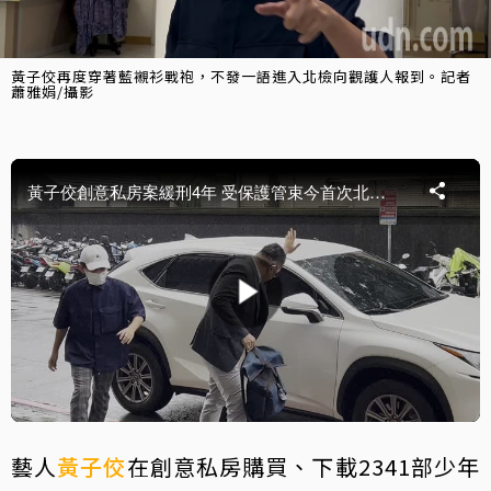
黃子佼再度穿著藍襯衫戰袍，不發一語進入北檢向觀護人報到。記者
蕭雅娟/攝影
藝人
黃子佼
在創意私房購買、下載2341部少年