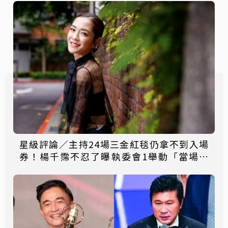
星級評論／主持24場三金紅毯仍拿不到入場
券！楊千霈不忍了曝執委會1舉動「當場爆
淚」