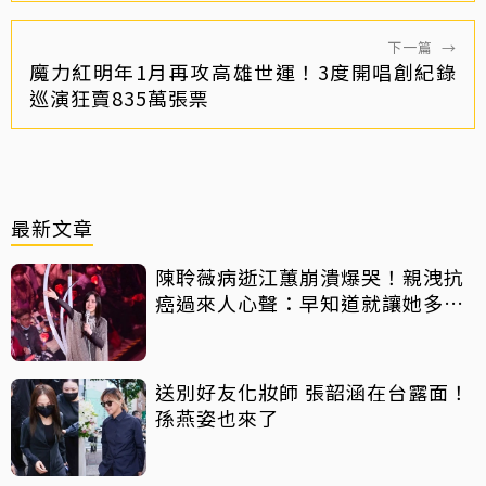
下一篇
→
魔力紅明年1月再攻高雄世運！3度開唱創紀錄
巡演狂賣835萬張票
最新文章
陳聆薇病逝江蕙崩潰爆哭！親洩抗
癌過來人心聲：早知道就讓她多化
一點
送別好友化妝師 張韶涵在台露面！
孫燕姿也來了