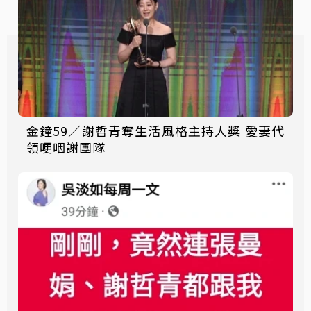
金鐘59／謝哲青奪生活風格主持人獎 愛妻代
領哽咽謝團隊