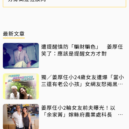
最新文章
遭提醒慎防「騙財騙色」 姜厚任
笑了：應該是提醒女方才對
獨／姜厚任小24歲女友遭爆「當小
三還有老公小孩」女網友怒揭黑歷
史
姜厚任小2輪女友前夫曝光！以
「余家菁」嫁縣府農業處科長 交
往3個月即閃婚