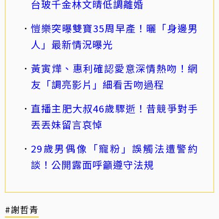
台玻千金林文晴低調離婚
愷樂突曝雙寶35周早產！曬「身邊男
人」最新情況曝光
黃寅燁、惠利確認愛意深情熱吻！網
友「調亮影片」細看舌吻過程
直播主肥大叔46歲驟逝！昔競爭對手
丟丟妹留言哀悼
29歲男偶像「寵粉」誤觸法遭警約
談！公開露面呼籲遵守法規
#謝哲青