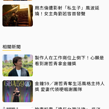
周杰倫遭影射「私生子」風波延
燒！女主角劉若雪首發聲
相關新聞
製作人在工作崗位上倒下！心願是
看到謝哲青拿金鐘獎
金鐘59／謝哲青奪生活風格主持人
獎 愛妻代領哽咽謝團隊
臉書粉專「違反台灣法律」 吳淡