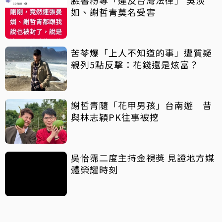
如、謝哲青莫名受害
苦苓爆「上人不知道的事」遭質疑
親列5點反擊：花錢還是炫富？
謝哲青隨「花甲男孩」台南遊 昔
與林志穎PK往事被挖
吳怡霈二度主持金視獎 見證地方媒
體榮耀時刻