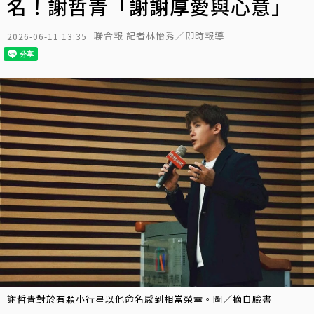
名！謝哲青「謝謝厚愛與心意」
聯合報 記者林怡秀／即時報導
2026-06-11 13:35
謝哲青對於有顆小行星以他命名感到相當榮幸。圖／摘自臉書