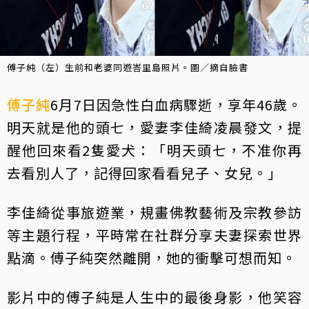
傅子純（左）生前和老婆同遊峇里島照片。圖／摘自臉書
傅子純
6月7日因急性白血病驟逝，享年46歲。
明天就是他的頭七，愛妻李佳綺凌晨發文，提
醒他回來看2隻愛犬：「明天頭七，不准你再
去看別人了，記得回家看看兒子、女兒。」
李佳綺從事旅遊業，規畫佛教藝術及宗教參訪
等主題行程，平時常在社群分享夫妻探索世界
點滴。傅子純突然離開，她的衝擊可想而知。
影片中的傅子純是人生中的最後身影，他笑容