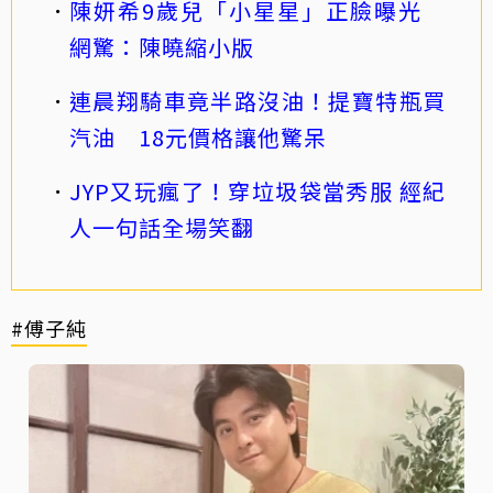
陳妍希9歲兒「小星星」正臉曝光
網驚：陳曉縮小版
連晨翔騎車竟半路沒油！提寶特瓶買
汽油 18元價格讓他驚呆
JYP又玩瘋了！穿垃圾袋當秀服 經紀
人一句話全場笑翻
#傅子純