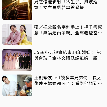
周杰倫遭影射「私生子」風波延
燒！女主角劉若雪首發聲
獨／把父親名字刺手上！楊千霈感
念「無論婚內單親」全靠老爸當後
盾
5566小刀證實結束14年婚姻！ 認
與台玻千金林文晴低調離婚 親發
聲：分開一段時間
王凱摯友Jeff談多年兄弟情 長太
像連王媽媽都哭了：看到他想到兒
子