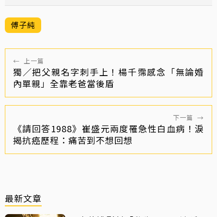
傅子純
←
上一篇
獨／把父親名字刺手上！楊千霈感念「無論婚
內單親」全靠老爸當後盾
下一篇
→
《請回答1988》崔盛元兩度罹急性白血病！淚
揭抗癌歷程：痛苦到不想回想
最新文章