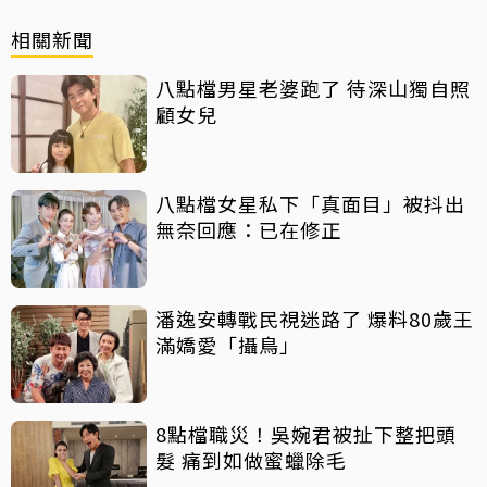
相關新聞
八點檔男星老婆跑了 待深山獨自照
顧女兒
八點檔女星私下「真面目」被抖出
無奈回應：已在修正
潘逸安轉戰民視迷路了 爆料80歲王
滿嬌愛「攝鳥」
8點檔職災！吳婉君被扯下整把頭
髮 痛到如做蜜蠟除毛