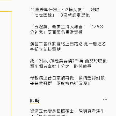
71歲姜厚任戀上小2輪女友！ 她曝
「七世因緣」：3歲就認定是他
「五燈獎」最美主持人報喜！「185公
分帥兒」要百萬名畫當賀禮
演藝工會終於聯絡上田路路 她一聽這名
字卻立刻掛電話
獨／2個小孩赴美要燒2千萬 曲艾玲嘆後
輩削價只拿她十分之一酬勞競爭
母親病逝昔日家醜再掀！侯炳瑩認封鎖
哥哥侯冠群 兩度抗癌近況曝光
即時
資深玉女變身長照碩士！陳明真看淡生