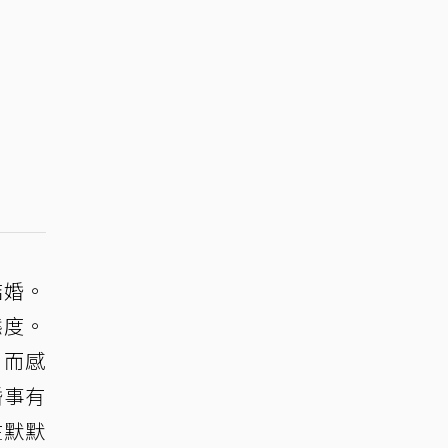
結婚。
態度。
，而感
婚事有
在默默