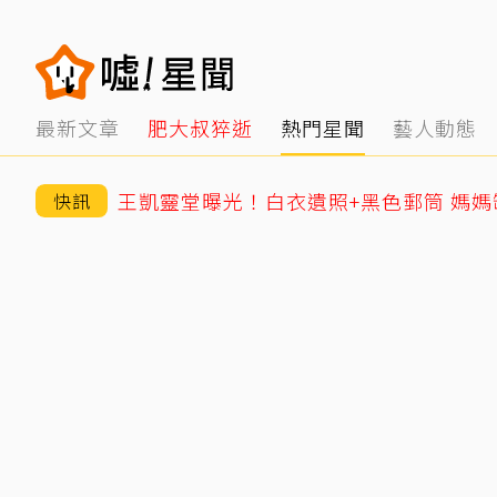
最新文章
肥大叔猝逝
熱門星聞
藝人動態
王凱靈堂曝光！白衣遺照+黑色郵筒 媽
快訊