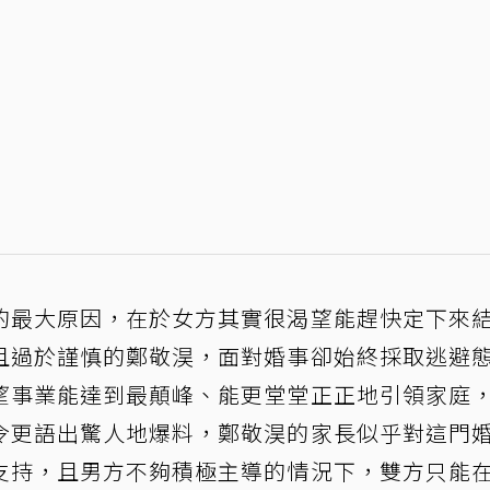
的最大原因，在於女方其實很渴望能趕快定下來
且過於謹慎的鄭敬淏，面對婚事卻始終採取逃避
望事業能達到最顛峰、能更堂堂正正地引領家庭
令更語出驚人地爆料，鄭敬淏的家長似乎對這門
支持，且男方不夠積極主導的情況下，雙方只能