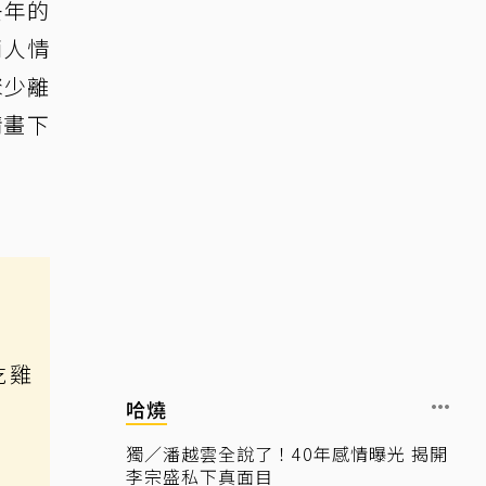
去年的
兩人情
聚少離
情畫下
吃雞
哈燒
獨／潘越雲全說了！40年感情曝光 揭開
李宗盛私下真面目