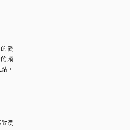
方的愛
合的類
提點，
鄭敬淏