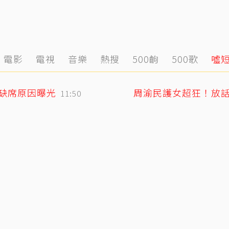
電影
電視
音樂
熱搜
500齣
500歌
噓
媽缺席原因曝光
周渝民護女超狂！放
11:50