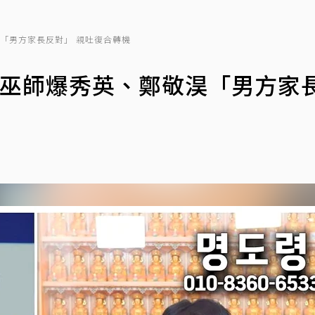
「男方家長反對」 親吐復合轉機
名巫師爆秀英、鄭敬淏「男方家