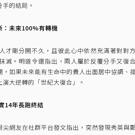
分手的結局。
：未來100%有轉機
人才剛分開不久，且彼此心中依然充滿著對對
抹滅。明道令還指出，兩人屬於反覆分手又復
開，如果未來能有生命中的貴人出面居中協調、
上演大逆轉的「世紀大復合」。
實14年長跑終結
眼尖網友在社群平台發文指出，突然發現秀英與