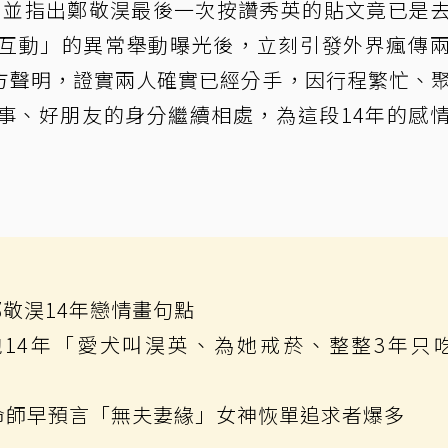
注，並指出鄭敬淏最後一次按讚秀英的貼文竟已是
互動」的異常舉動曝光後，立刻引發外界瘋傳
方聲明，證實兩人確實已經分手，因行程繁忙、
事、好朋友的身分繼續相處，為這段14年的感
敬淏14年戀情畫句點
14年「愛犬叫淏英、為她戒菸、整整3年只
命師早預言「無夫妻緣」女神恢單追求者爆多