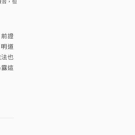
復合，但
日前證
「明道
說法也
揭露這