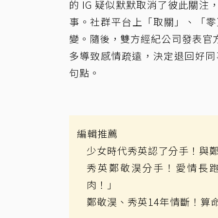
的 IG 疑似默默取消了彼此關
事。社群平台上「取關」、「零
變。隨後，雙方經紀公司發表官
多導致感情疏遠，決定退回好同
句點。
編輯推薦
少女時代秀英認了分手！與鄭
秀英鄭敬淏分手！愛情長跑
肉！」
鄭敬淏、秀英14年情斷！算