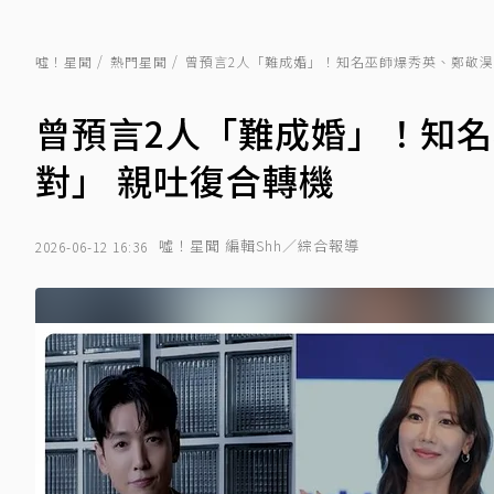
噓！星聞
熱門星聞
曾預言2人「難成婚」！知名巫師爆秀英、鄭敬淏
曾預言2人「難成婚」！知
對」 親吐復合轉機
噓！星聞 編輯Shh／綜合報導
2026-06-12 16:36