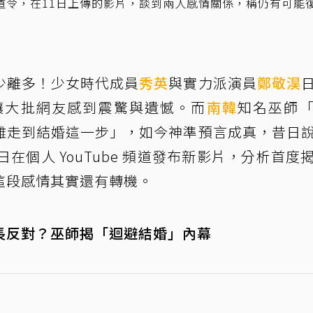
道令，在11日上傳的影片，談到兩人感情關係，稱仍有可能
少離多！少女時代成員
秀英
與實力派演員
鄭敬淏
讓大批網友感到震驚與遺憾。而
南韓
知名巫師
難走到結婚這一步」，如今神準預言成真，昔日
在個人 YouTube 頻道發布新影片，分析首度
這段感情其實還有轉機。
長反對？巫師揭「迴避結婚」內幕