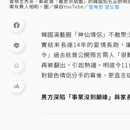
曾預言秀英、鄭敬灝「難走到結婚」的韓國知名巫師明
需有貴人相助。圖／擷自YouTube／
명쾌한 명도령
韓國演藝圈「神仙情侶」不敵聚
實結束長達14年的愛情長跑，
令」過去就曾公開預言兩人「很
再被翻出，引起熱議。明道令11日
對銀色情侶分手的幕後，更直言
男方深陷「事業沒到顛峰」與家