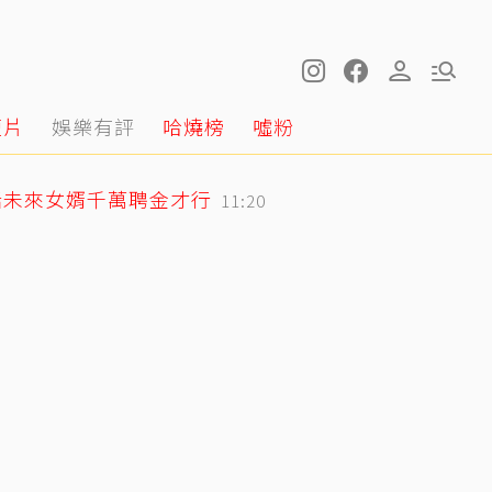
短片
娛樂有評
哈燒榜
噓粉
話未來女婿千萬聘金才行
11:20