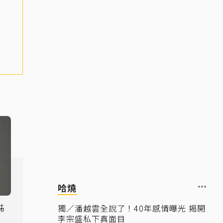
哈燒
姊
獨／潘越雲全說了！40年感情曝光 揭開
李宗盛私下真面目
況