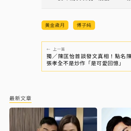
跑工地兼差、當司機
黃金歲月
傅子純
←
上一篇
獨／陳匡怡首談發文真相！點名
張孝全不是炒作「是可愛回憶」
最新文章