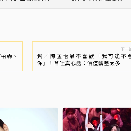
點檔
曝光！
下一
陳柏霖、
獨／陳匡怡最不喜歡「我可能不
你」！首吐真心話：價值觀差太多