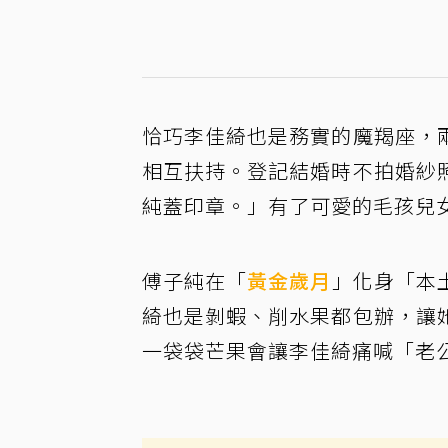
恰巧李佳綺也是務實的魔羯座，
相互扶持。登記結婚時不拍婚紗
純蓋印章。」有了可愛的毛孩兒
傅子純在「
黃金歲月
」化身「本
綺也是剝蝦、削水果都包辦，讓
一袋袋芒果會讓李佳綺痛喊「老