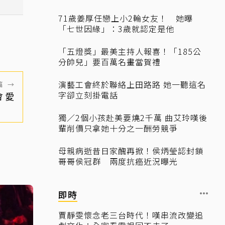
71歲姜厚任戀上小2輪女友！ 她曝
「七世因緣」：3歲就認定是他
「五燈獎」最美主持人報喜！「185公
分帥兒」要百萬名畫當賀禮
演藝工會終於聯絡上田路路 她一聽這名
篇
→
字卻立刻掛電話
會愛
獨／2個小孩赴美要燒2千萬 曲艾玲嘆後
輩削價只拿她十分之一酬勞競爭
母親病逝昔日家醜再掀！侯炳瑩認封鎖
哥哥侯冠群 兩度抗癌近況曝光
即時
賈靜雯懷念老三台時代！嘆串流改變追