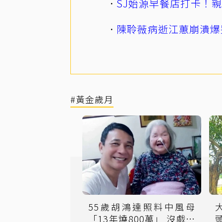
SJ始源早餐店打卡！
陳聆薇病逝江蕙崩潰爆
#黃金歲月
55歲胡鴻達照料中風母
「13年燒800萬」 沒戲拍