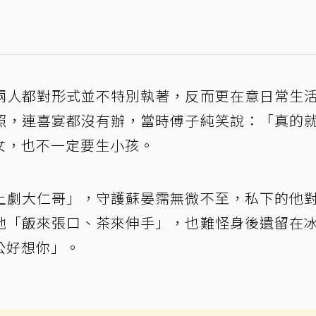
兩人都對形式並不特別執著，反而更在意日常生
照，連喜宴都沒有辦，當時傅子純笑說：「真的
女，也不一定要生小孩。
土劇大仁哥」，守護蘇晏霈無微不至，私下的他
她「飯來張口、茶來伸手」，也難怪身後遺留在
公好想你」。