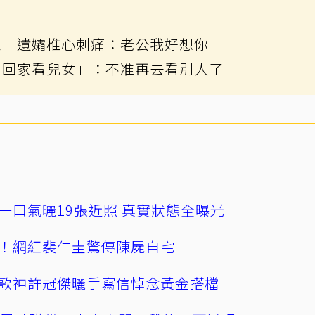
果 遺孀椎心刺痛：老公我好想你
「回家看兒女」：不准再去看別人了
一口氣曬19張近照 真實狀態全曝光
！網紅裴仁圭驚傳陳屍自宅
歌神許冠傑曬手寫信悼念黃金搭檔