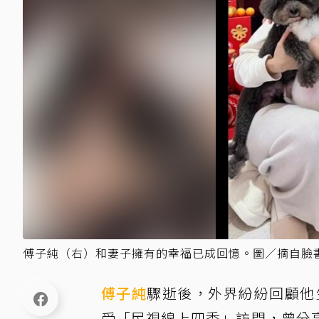
傅子純（右）和妻子擁有的幸福已成回憶。圖／摘自臉
傅子純
驟逝後，外界紛紛回顧他
受「民視線上四季」訪問，曾分