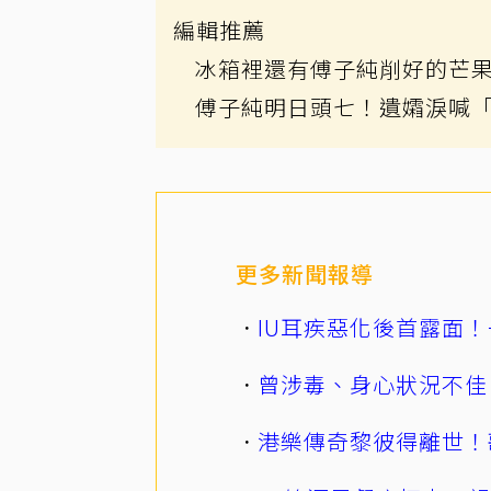
編輯推薦
冰箱裡還有傅子純削好的芒
傅子純明日頭七！遺孀淚喊
更多新聞報導
IU耳疾惡化後首露面！
曾涉毒、身心狀況不佳
港樂傳奇黎彼得離世！