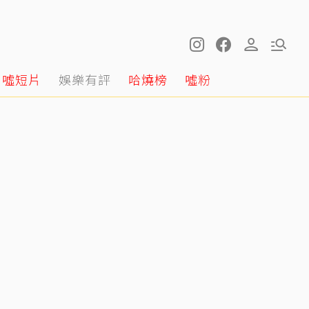
噓短片
娛樂有評
哈燒榜
噓粉