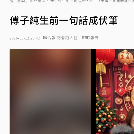
噓！星聞
熱門星聞
傅子純生前一句話成伏筆 「出事一定要老婆決
傅子純生前一句話成伏筆 
聯合報 記者趙大智／即時報導
2026-06-12 20:42