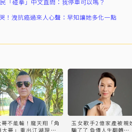
親民「碰拳」中文直問：我停車可以嗎？
哭！洩抗癌過來人心聲：早知讓她多化一點
大哥不能輸！龍天翔「角
玉女歌手2億家產被親
頭大哥」重出江湖現身8
騙了了 負債人生翻轉現