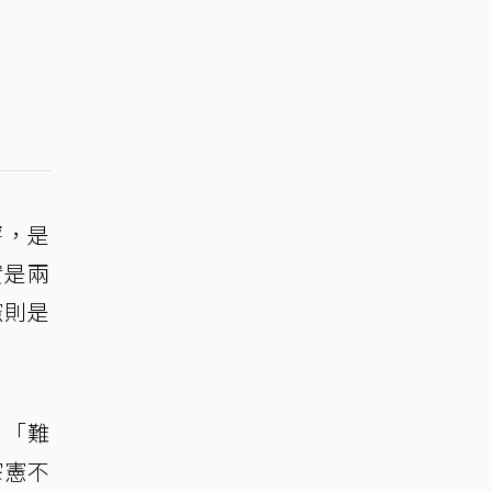
評，是
實是兩
憲則是
：「難
宗憲不