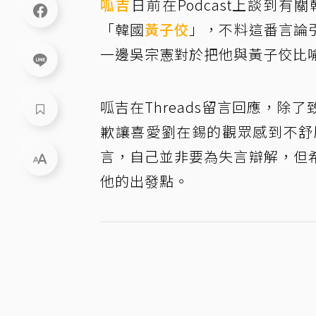
呱吉
日前在Podcast上談到有
「韓國
黃子佼
」，不料這番言論
一邊吳宗憲對於把他與黃子佼比
呱吉在Threads留言回應，
歉讓喜愛劉在錫的觀眾感到不舒
言，自己並非要為失言辯解，但
他的出發點。