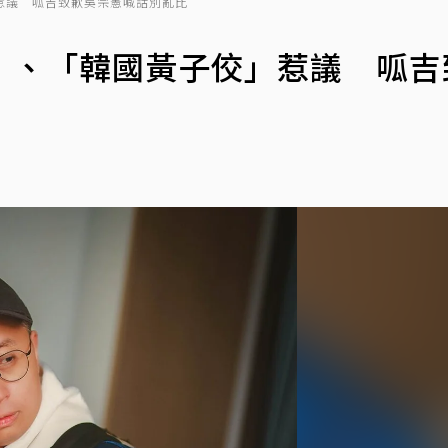
惹議 呱吉致歉吳宗憲喊話別亂比
」、「韓國黃子佼」惹議 呱吉