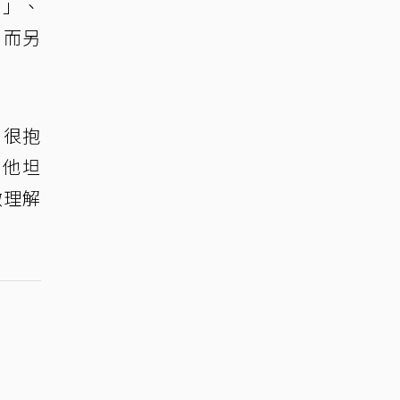
憲
」、
，而另
，很抱
。他坦
微理解