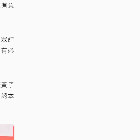
沒有負
觀眾評
沒有必
厭黃子
自認本