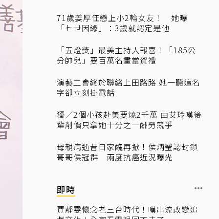
71歲姜厚任戀上小2輪女友！ 她曝
「七世因緣」：3歲就認定是他
「五燈獎」最美主持人報喜！「185公
分帥兒」要百萬名畫當賀禮
演藝工會終於聯絡上田路路 她一聽這名
字卻立刻掛電話
獨／2個小孩赴美要燒2千萬 曲艾玲嘆後
輩削價只拿她十分之一酬勞競爭
母親病逝昔日家醜再掀！侯炳瑩認封鎖
哥哥侯冠群 兩度抗癌近況曝光
即時
賈靜雯懷念老三台時代！嘆串流改變追