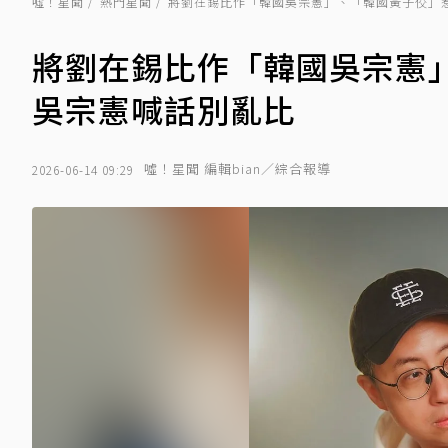
噓！星聞
熱門星聞
將劉在錫比作「韓國吳宗憲」、「韓國黃子佼」
將劉在錫比作「韓國吳宗憲
吳宗憲喊話別亂比
噓！星聞 編輯bian／綜合報導
2026-06-14 09:29