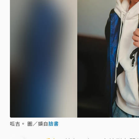
呱吉。 圖／擷自
臉書