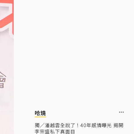
哈燒
獨／潘越雲全說了！40年感情曝光 揭開
李宗盛私下真面目