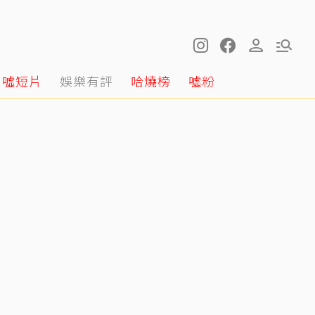
噓短片
娛樂有評
哈燒榜
噓粉