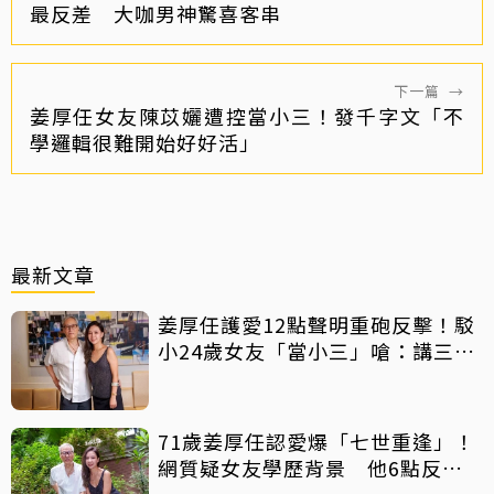
最反差 大咖男神驚喜客串
下一篇
→
姜厚任女友陳苡孋遭控當小三！發千字文「不
學邏輯很難開始好好活」
最新文章
姜厚任護愛12點聲明重砲反擊！駁
小24歲女友「當小三」嗆：講三
小？
71歲姜厚任認愛爆「七世重逢」！
網質疑女友學歷背景 他6點反