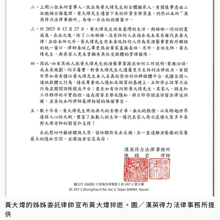
黃大煒的姊姊委託律師宣布黃大煒猝逝。圖／漢英得力法律事務所提
供