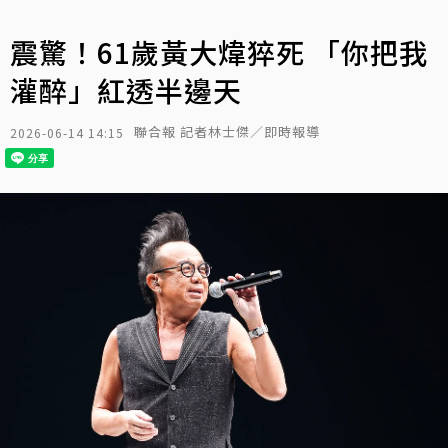
震驚！61歲黃大煒猝死 「你把我
灌醉」紅透半邊天
聯合報 記者林士傑／即時報導
2026-06-14 14:15