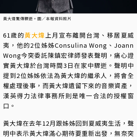
黃大煒驚傳驟逝。圖／本報資料照片
61歲的
黃大煒
上月宣布離開台灣、移居夏威
夷，他的2位姊姊Consulina Wong、Joann
Wong今突委託陳鎮宏律師發表聲明，痛心證
實黃大煒於台灣時間3日在家中驟逝。聲明中
提到2位姊姊依法為黃大煒的繼承人，將會全
權處理後事，而黃大煒遺留下來的音樂資產，
漢英得力法律事務所則是唯一合法的授權窗
口。
黃大煒在去年12月跟姊姊回到夏威夷生活，聲
明中表示黃大煒滿心期待要重新出發，無奈突