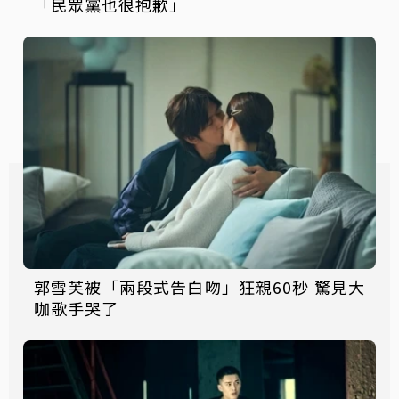
「民眾黨也很抱歉」
郭雪芙被「兩段式告白吻」狂親60秒 驚見大
咖歌手哭了