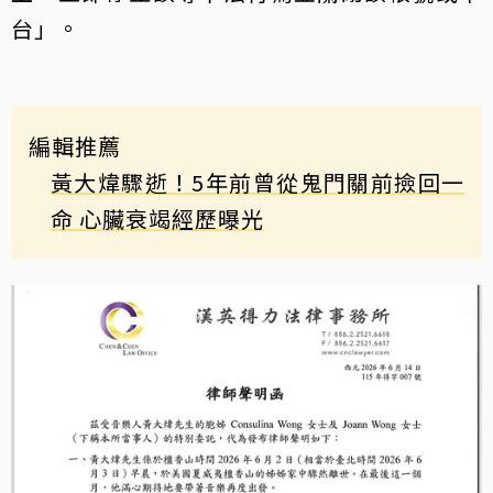
台」。
編輯推薦
黃大煒驟逝！5年前曾從鬼門關前撿回一
命 心臟衰竭經歷曝光