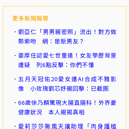
更多新聞報導
劉亞仁「男男親密照」流出！對方做
勢索吻 網：是新男友？
姜厚任認愛七世重逢！女友學歷背景
遭疑 列6點反擊：你們不懂
五月天冠佑20愛女遭AI合成不雅影
像 小玫瑰劉芯妤親回擊：已截圖
66歲徐乃麟驚現大腸直腸科！外界憂
健康狀況 本人親揭真相
愛莉莎莎颱風天讓助理「肉身護植