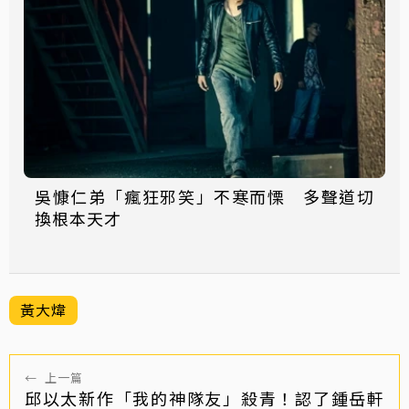
吳慷仁弟「瘋狂邪笑」不寒而慄 多聲道切
換根本天才
黃大煒
←
上一篇
邱以太新作「我的神隊友」殺青！認了鍾岳軒