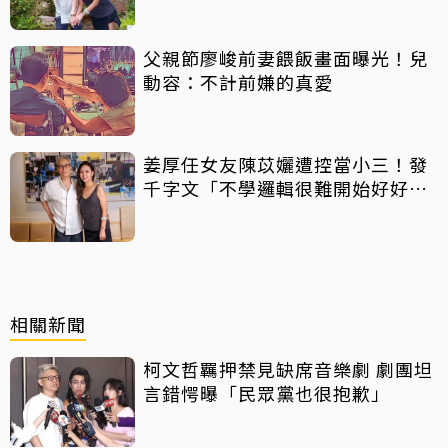
擊：你們不懂
父親節廖峻前妻餵飯畫面曝光！兒
動容：不計前嫌的真愛
姜厚任女友陳苡孋遭控當小三！發
千字文「不學邏輯很難開始好好
活」
相關新聞
柯文哲羈押禁見缺席音樂劇 劇團坦
言錯愕曝「民眾黨也很抱歉」