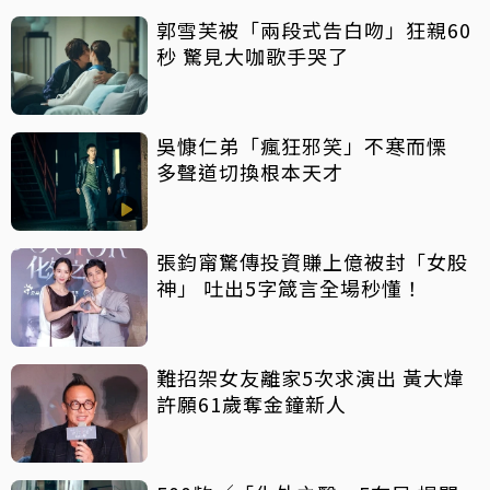
郭雪芙被「兩段式告白吻」狂親60
秒 驚見大咖歌手哭了
吳慷仁弟「瘋狂邪笑」不寒而慄
多聲道切換根本天才
張鈞甯驚傳投資賺上億被封「女股
神」 吐出5字箴言全場秒懂！
難招架女友離家5次求演出 黃大煒
許願61歲奪金鐘新人