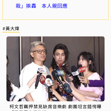
栽」挨轟 本人親回應
#黃大煒
柯文哲羈押禁見缺席音樂劇 劇團坦言錯愕曝