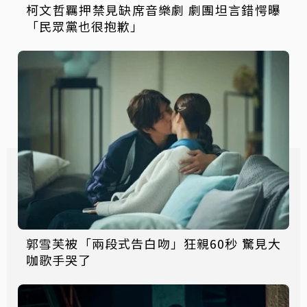
柯文哲羈押禁見缺席音樂劇 劇團坦言錯愕曝
「民眾黨也很抱歉」
郭雪芙被「兩段式告白吻」狂親60秒 驚見大
咖歌手哭了