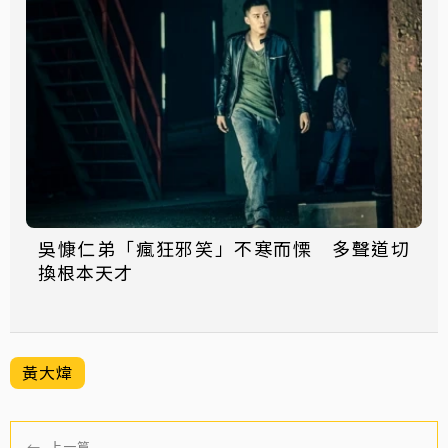
吳慷仁弟「瘋狂邪笑」不寒而慄 多聲道切
換根本天才
黃大煒
←
上一篇