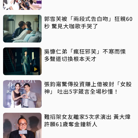
郭雪芙被「兩段式告白吻」狂親60
秒 驚見大咖歌手哭了
吳慷仁弟「瘋狂邪笑」不寒而慄
多聲道切換根本天才
張鈞甯驚傳投資賺上億被封「女股
神」 吐出5字箴言全場秒懂！
難招架女友離家5次求演出 黃大煒
許願61歲奪金鐘新人