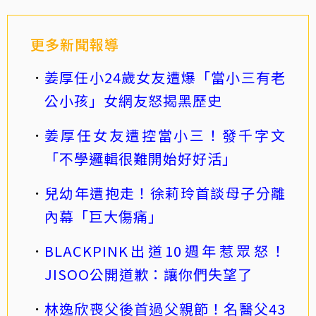
更多新聞報導
姜厚任小24歲女友遭爆「當小三有老
公小孩」女網友怒揭黑歷史
姜厚任女友遭控當小三！發千字文
「不學邏輯很難開始好好活」
兒幼年遭抱走！徐莉玲首談母子分離
內幕「巨大傷痛」
BLACKPINK出道10週年惹眾怒！
JISOO公開道歉：讓你們失望了
林逸欣喪父後首過父親節！名醫父43