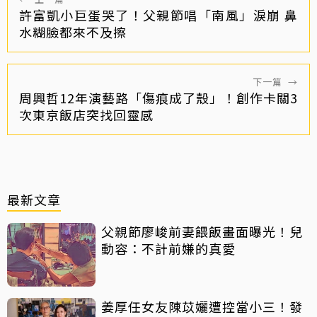
許富凱小巨蛋哭了！父親節唱「南風」淚崩 鼻
水糊臉都來不及擦
下一篇
→
周興哲12年演藝路「傷痕成了殼」！創作卡關3
次東京飯店突找回靈感
最新文章
父親節廖峻前妻餵飯畫面曝光！兒
動容：不計前嫌的真愛
姜厚任女友陳苡孋遭控當小三！發