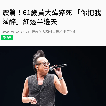
震驚！61歲黃大煒猝死 「你把我
灌醉」紅透半邊天
聯合報 記者林士傑／即時報導
2026-06-14 14:15