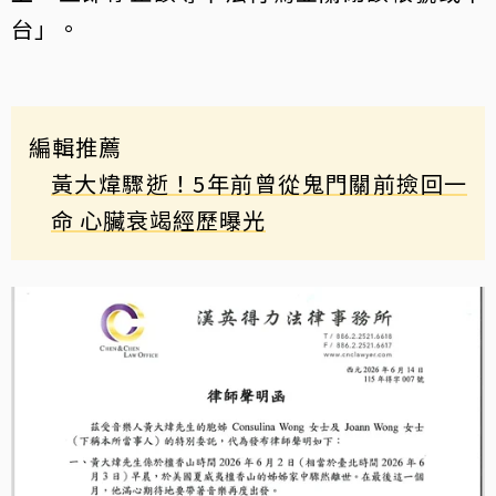
台」。
編輯推薦
黃大煒驟逝！5年前曾從鬼門關前撿回一
命 心臟衰竭經歷曝光