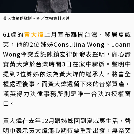
黃大煒驚傳驟逝。圖／本報資料照片
61歲的
黃大煒
上月宣布離開台灣、移居夏威
夷，他的2位姊姊Consulina Wong、Joann
Wong今突委託陳鎮宏律師發表聲明，痛心證
實黃大煒於台灣時間3日在家中驟逝。聲明中
提到2位姊姊依法為黃大煒的繼承人，將會全
權處理後事，而黃大煒遺留下來的音樂資產，
漢英得力法律事務所則是唯一合法的授權窗
口。
黃大煒在去年12月跟姊姊回到夏威夷生活，聲
明中表示黃大煒滿心期待要重新出發，無奈突