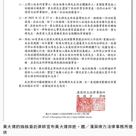
黃大煒的姊姊委託律師宣布黃大煒猝逝。圖／漢英得力法律事務所提
供