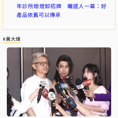
年診所熄燈卸招牌 曬感人一幕：好
產品依舊可以傳承
#黃大煒