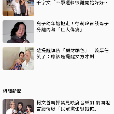
千字文「不學邏輯很難開始好好
活」
兒子幼年遭抱走！徐莉玲首談母子
分離內幕「巨大傷痛」
遭提醒慎防「騙財騙色」 姜厚任
笑了：應該是提醒女方才對
相關新聞
柯文哲羈押禁見缺席音樂劇 劇團坦
言錯愕曝「民眾黨也很抱歉」