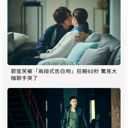
郭雪芙被「兩段式告白吻」狂親60秒 驚見大
咖歌手哭了