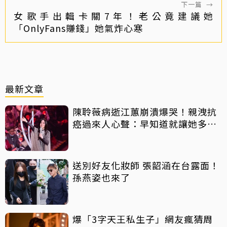
下一篇
→
女歌手出輯卡關7年！老公竟建議她
「OnlyFans賺錢」她氣炸心寒
最新文章
陳聆薇病逝江蕙崩潰爆哭！親洩抗
癌過來人心聲：早知道就讓她多化
一點
送別好友化妝師 張韶涵在台露面！
孫燕姿也來了
爆「3字天王私生子」網友瘋猜周