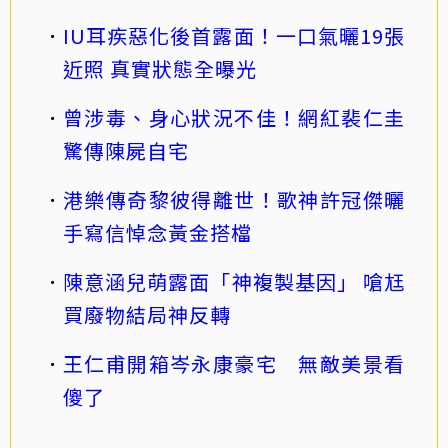
IU耳疾惡化後首露面！一口氣曬19張
近照 真實狀態全曝光
曾涉毒、身心狀況不佳！網紅裴仁圭
驚傳陳屍自宅
港樂傳奇黎彼得離世！歌神許冠傑曬
手寫信悼念黃金搭檔
陳意涵兒萌露面「神複製基因」 嗆尪
買廢物結局神反轉
王仁甫開箱岑永康豪宅 無敵美景看
傻了