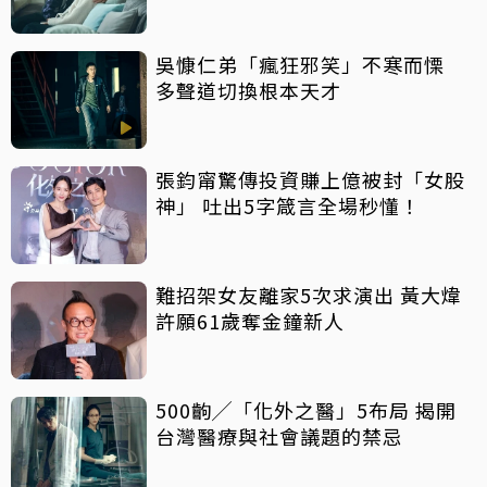
吳慷仁弟「瘋狂邪笑」不寒而慄
多聲道切換根本天才
張鈞甯驚傳投資賺上億被封「女股
神」 吐出5字箴言全場秒懂！
難招架女友離家5次求演出 黃大煒
許願61歲奪金鐘新人
500齣╱「化外之醫」5布局 揭開
台灣醫療與社會議題的禁忌