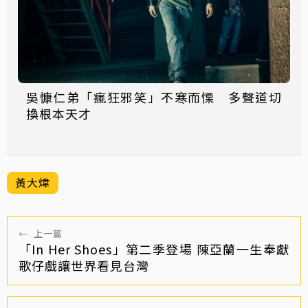
吳慷仁弟「瘋狂邪笑」不寒而慄 多聲道切
換根本天才
黃大煒
←
上一篇
「In Her Shoes」第二季登場 陳亞蘭一生奉獻
歌仔戲讓世界看見台灣