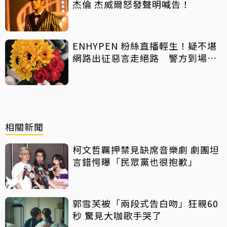
杰倫 杰威爾怒發聲明喊告！
ENHYPEN 粉絲直播輕生！疑不堪
網路出征惡言走絕路 警方到場已
救不回
相關新聞
柯文哲羈押禁見缺席音樂劇 劇團坦
言錯愕曝「民眾黨也很抱歉」
郭雪芙被「兩段式告白吻」狂親60
秒 驚見大咖歌手哭了