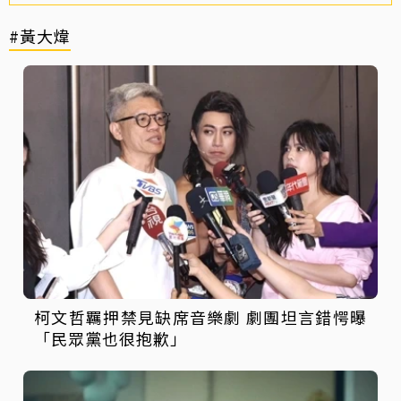
#黃大煒
柯文哲羈押禁見缺席音樂劇 劇團坦言錯愕曝
「民眾黨也很抱歉」