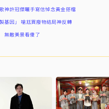
歌神許冠傑曬手寫信悼念黃金搭檔
製基因」 嗆尪買廢物結局神反轉
 無敵美景看傻了