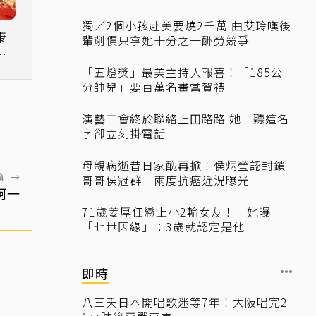
獨／2個小孩赴美要燒2千萬 曲艾玲嘆後
康
輩削價只拿她十分之一酬勞競爭
地
「五燈獎」最美主持人報喜！「185公
分帥兒」要百萬名畫當賀禮
演藝工會終於聯絡上田路路 她一聽這名
字卻立刻掛電話
母親病逝昔日家醜再掀！侯炳瑩認封鎖
篇
→
哥哥侯冠群 兩度抗癌近況曝光
柯一
71歲姜厚任戀上小2輪女友！ 她曝
「七世因緣」：3歲就認定是他
即時
八三夭日本開唱歌迷等7年！大阪唱完2