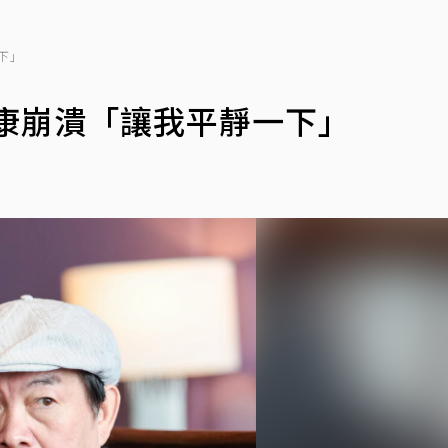
下」
康崩潰「讓我平靜一下」