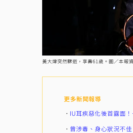
黃大煒突然驟逝，享壽61歲。圖／本報
更多新聞報導
IU耳疾惡化後首露面！
曾涉毒、身心狀況不佳