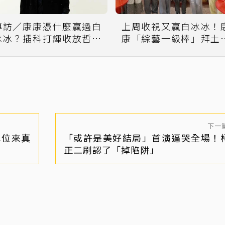
專訪／康康憑什麼贏過白
上周收視又贏白冰冰！
冰冰？插科打諢收放哲學
康「綜藝一級棒」拜土
大揭密
公還願
下一
單位來真
「或許是美好結局」首演逼哭全場！
正二刷認了「掉陷阱」