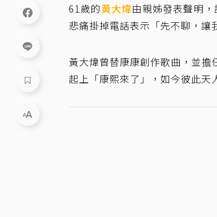
61歲的
黃大煒
由親姊發表聲明，
悲痛掛掉電話表示「先不聊，讓
黃大煒曾替康康創作歌曲，並擔
起上「康熙來了」，如今彼此天