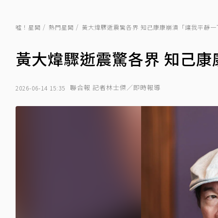
噓！星聞
熱門星聞
黃大煒驟逝震驚各界 知己康康崩潰「讓我平靜一
黃大煒驟逝震驚各界 知己康
聯合報 記者林士傑／即時報導
2026-06-14 15:35