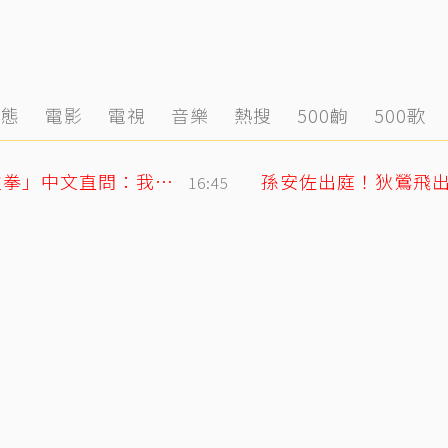
動態
電影
電視
音樂
熱搜
500齣
500歌
SJ始源無預警現身台灣早餐店！親民「碰拳」中文直問：我停車可以嗎？
16:45