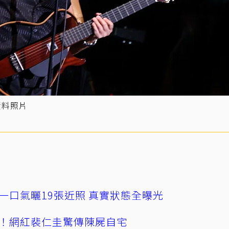
資料照片
一口氣曬19張近照 真實狀態全曝光
！網紅裴仁圭驚傳陳屍自宅