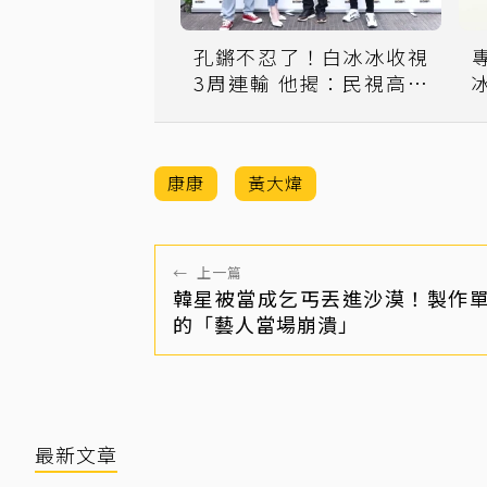
孔鏘不忍了！白冰冰收視
3周連輸 他揭：民視高層
都來了
康康
黃大煒
←
上一篇
韓星被當成乞丐丟進沙漠！製作
的「藝人當場崩潰」
最新文章