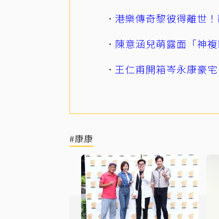
港樂傳奇黎彼得離世！
陳意涵兒萌露面「神複
王仁甫開箱岑永康豪宅
#康康