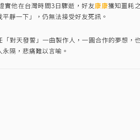
證實他在台灣時間3日驟逝，好友
康康
獲知噩耗
我平靜一下」，仍無法接受好友死訊。
任「對天發誓」一曲製作人，一圓合作的夢想，
人永隔，悲痛難以言喻。