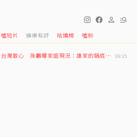
噓短片
娛樂有評
哈燒榜
噓粉
孫安佐出庭！狄鶯飛出台灣散心 孫鵬曝家庭現況：誰家的鍋底沒有灰塵
16:15