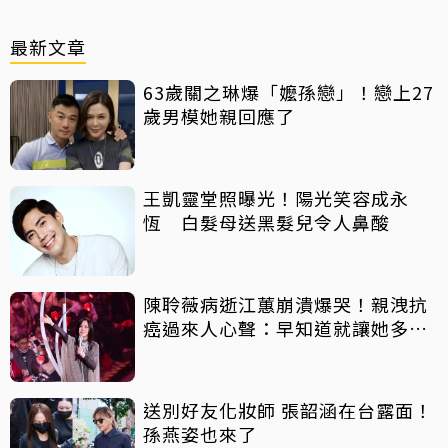
最新文章
63歲關之琳爆「嬤孫戀」！戀上27
歲男模她親回應了
王凱靈堂照曝光！陽光笑容成永
恆 白髮母送黑髮兒令人鼻酸
陳聆薇病逝江蕙崩潰爆哭！親洩抗
癌過來人心聲：早知道就讓她多化
一點
送別好友化妝師 張韶涵在台露面！
孫燕姿也來了