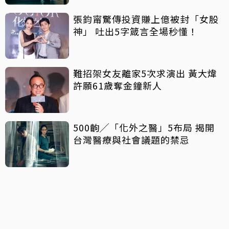
張鈞甯驚傳投資賺上億被封「女股
神」 吐出5字箴言全場秒懂！
難招架女友離家5次求演出 黃大煒
許願61歲奪金鐘新人
500齣╱「化外之醫」5布局 揭開
台灣醫療與社會議題的禁忌