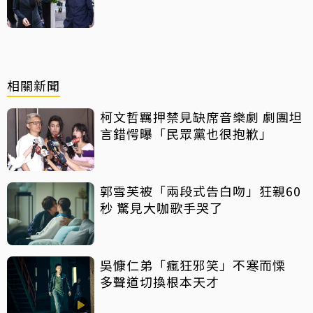
相關新聞
柯文哲羈押禁見缺席音樂劇 劇團坦
言錯愕曝「民眾黨也很抱歉」
郭雪芙被「兩段式告白吻」狂親60
秒 驚見大咖歌手哭了
吳慷仁弟「瘋狂邪笑」不寒而慄
多聲道切換根本天才