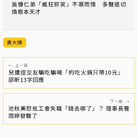
吳慷仁弟「瘋狂邪笑」不寒而慄 多聲道切
換根本天才
黃大煒
←
上一篇
兒遭控交友騙吃騙喝「約吃火鍋只帶10元」
邵昕13字回應
下一篇
→
池秋美怒批工會失職「錢去哪了」？ 理事長曹
雨婷發聲了