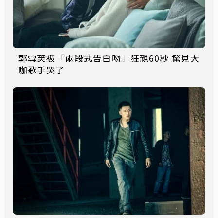
郭雪芙被「兩段式告白吻」狂親60秒 驚見大
咖歌手哭了