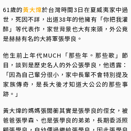
61歲的
黃大煒
於台灣時間3日在夏威夷家中過
世，死因不詳，出道38年的他擁有「你把我灌
醉」等代表作，家世背景也大有來頭，外公竟
是赫赫有名的大將軍張學良。
他生前上年代MUCH「那些年。那些歌」節
目，談到是歷史名人的外公張學良，他透露：
「因為自己輩分很小，家中長輩不會特別提及
家族傳奇，是長大後才知道大公公的那些事
跡。」
黃大煒的媽媽張閭蘅其實是張學良的侄女，被
爸爸張學森、也是張學良的弟弟，長期委派照
顧張學良，自幼便過繼給張學良，因此張學良