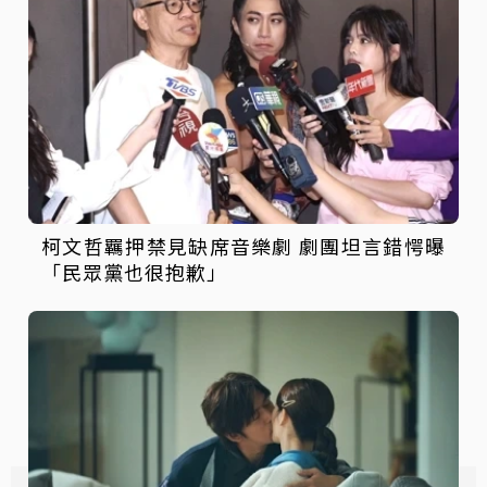
柯文哲羈押禁見缺席音樂劇 劇團坦言錯愕曝
「民眾黨也很抱歉」