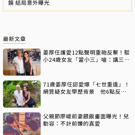
鏡 結局意外曝光
最新文章
姜厚任護愛12點聲明重砲反擊！駁
小24歲女友「當小三」嗆：講三
小？
71歲姜厚任認愛爆「七世重逢」！
網質疑女友學歷背景 他6點反
擊：你們不懂
父親節廖峻前妻餵飯畫面曝光！兒
動容：不計前嫌的真愛