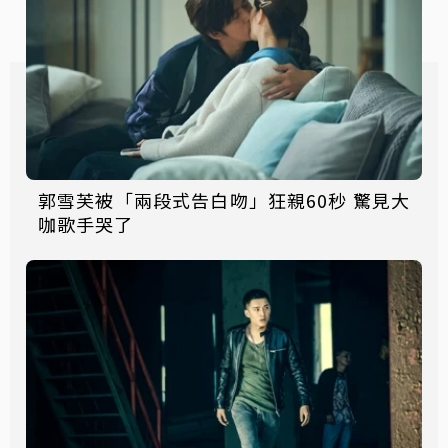
郭雪芙被「兩段式告白吻」狂親60秒 驚見大
咖歌手哭了