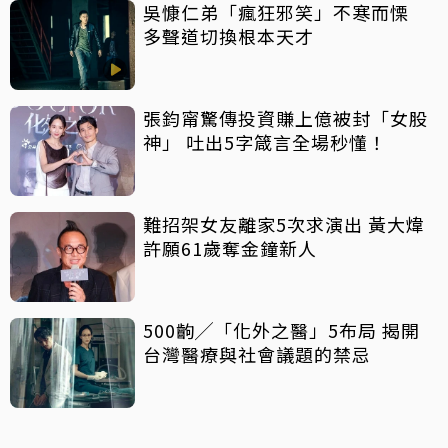
吳慷仁弟「瘋狂邪笑」不寒而慄
多聲道切換根本天才
張鈞甯驚傳投資賺上億被封「女股
神」 吐出5字箴言全場秒懂！
難招架女友離家5次求演出 黃大煒
許願61歲奪金鐘新人
500齣╱「化外之醫」5布局 揭開
台灣醫療與社會議題的禁忌