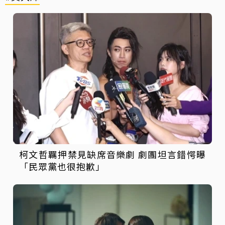
柯文哲羈押禁見缺席音樂劇 劇團坦言錯愕曝
「民眾黨也很抱歉」