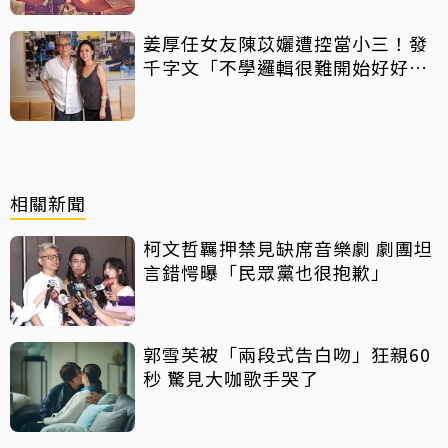
姜厚任女友陳苡孋遭控當小三！發
千字文「不學邏輯很難開始好好
活」
相關新聞
柯文哲羈押禁見缺席音樂劇 劇團坦
言錯愕曝「民眾黨也很抱歉」
郭雪芙被「兩段式告白吻」狂親60
秒 驚見大咖歌手哭了