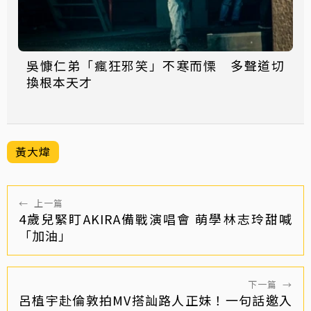
吳慷仁弟「瘋狂邪笑」不寒而慄 多聲道切
換根本天才
黃大煒
←
上一篇
4歲兒緊盯AKIRA備戰演唱會 萌學林志玲甜喊
「加油」
下一篇
→
呂植宇赴倫敦拍MV搭訕路人正妹！一句話邀入