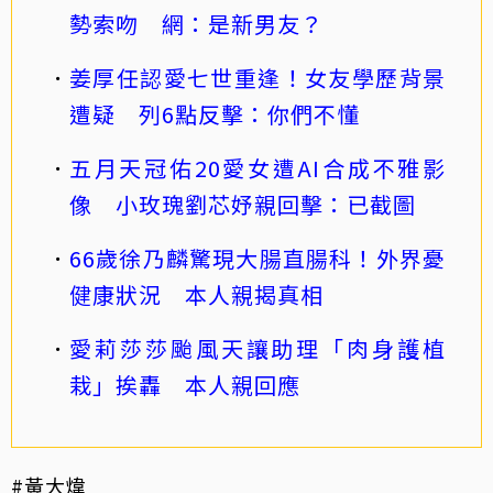
勢索吻 網：是新男友？
姜厚任認愛七世重逢！女友學歷背景
遭疑 列6點反擊：你們不懂
五月天冠佑20愛女遭AI合成不雅影
像 小玫瑰劉芯妤親回擊：已截圖
66歲徐乃麟驚現大腸直腸科！外界憂
健康狀況 本人親揭真相
愛莉莎莎颱風天讓助理「肉身護植
栽」挨轟 本人親回應
#黃大煒