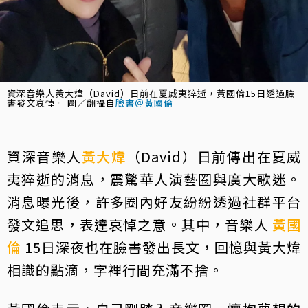
資深音樂人黃大煒（David）日前在夏威夷猝逝，黃國倫15日透過臉
書發文哀悼。 圖／翻攝自
臉書＠黃國倫
資深音樂人
黃大煒
（David）日前傳出在夏威
夷猝逝的消息，震驚華人演藝圈與廣大歌迷。
消息曝光後，許多圈內好友紛紛透過社群平台
發文追思，表達哀悼之意。其中，音樂人
黃國
倫
15日深夜也在臉書發出長文，回憶與黃大煒
相識的點滴，字裡行間充滿不捨。