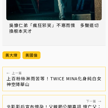
吳慷仁弟「瘋狂邪笑」不寒而慄 多聲道切
換根本天才
黃大煒
黃國倫
←
上一篇
上百粉絲淋雨苦等！TWICE MINA化身純白女
神空降華山
下一篇
→
北影影后宣布懷孕！父親節公開喜訊 憶亡父：