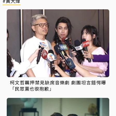
#黃大煒
柯文哲羈押禁見缺席音樂劇 劇團坦言錯愕曝
「民眾黨也很抱歉」