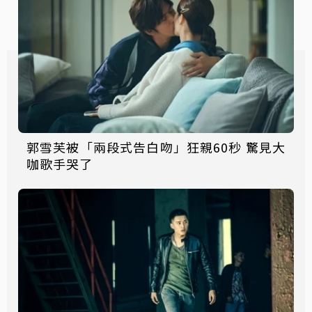
郭雪芙被「兩段式告白吻」狂親60秒 驚見大
咖歌手哭了