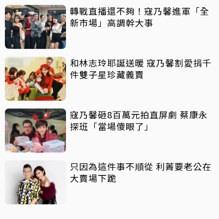
轉戰直播還不夠！寇乃馨進軍「全
新市場」高調幹大事
和林志玲耶誕送暖 寇乃馨割愛捐千
件雙子星珍藏義賣
寇乃馨砸8百萬元拍直屏劇 蔡康永
探班「當場傻眼了」
只因為這件事不順從 利菁要老公在
大賣場下跪