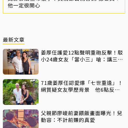
他一定很開心
最新文章
姜厚任護愛12點聲明重砲反擊！駁
小24歲女友「當小三」嗆：講三
小？
71歲姜厚任認愛爆「七世重逢」！
網質疑女友學歷背景 他6點反
擊：你們不懂
父親節廖峻前妻餵飯畫面曝光！兒
動容：不計前嫌的真愛