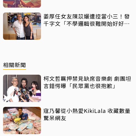
姜厚任女友陳苡孋遭控當小三！發
千字文「不學邏輯很難開始好好
活」
相關新聞
柯文哲羈押禁見缺席音樂劇 劇團坦
言錯愕曝「民眾黨也很抱歉」
寇乃馨從小熱愛KikiLala 收藏數量
驚呆網友