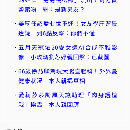
勢索吻 網：是新男友？
姜厚任認愛七世重逢！女友學歷背景
遭疑 列6點反擊：你們不懂
五月天冠佑20愛女遭AI合成不雅影
像 小玫瑰劉芯妤親回擊：已截圖
66歲徐乃麟驚現大腸直腸科！外界憂
健康狀況 本人親揭真相
愛莉莎莎颱風天讓助理「肉身護植
栽」挨轟 本人親回應