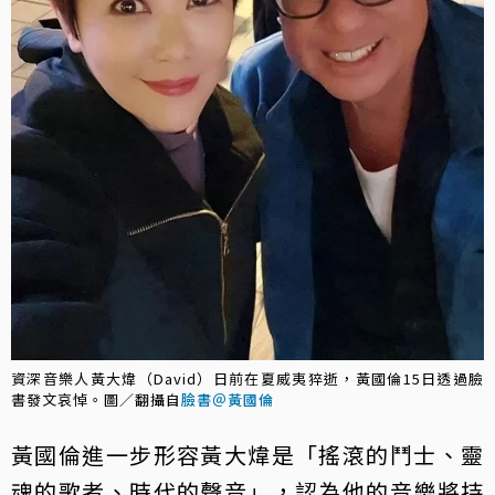
資深音樂人黃大煒（David）日前在夏威夷猝逝，黃國倫15日透過臉
書發文哀悼。圖／翻攝自
臉書＠黃國倫
黃國倫進一步形容黃大煒是「搖滾的鬥士、靈
魂的歌者、時代的聲音」，認為他的音樂將持