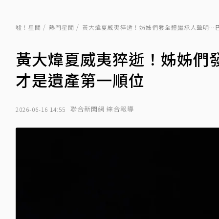
噓！星聞
熱門星聞
黃大煒夏威夷猝逝！姊姊們發全體繼承人聲明…
黃大煒夏威夷猝逝！姊姊們
才是遺產第一順位
聯合新聞網 綜合報導
2026-06-16 14:55