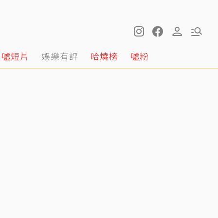
噓短片
娛樂有評
哈燒榜
噓粉