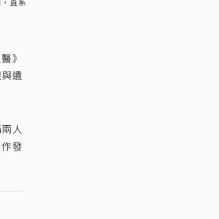
律，直系
之醫》
權與遺
稱兩人
動作發