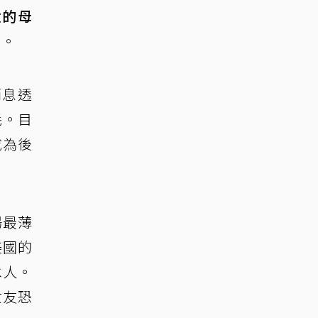
世的母
們
。
消息透
耗。目
成為後
場最薄
美國的
承人。
女友恐