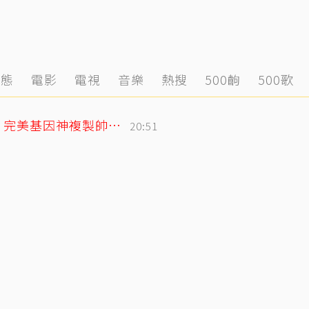
動態
電影
電視
音樂
熱搜
500齣
500歌
林志玲父親節曬帥兒照！墨鏡特效遮不住 完美基因神複製帥出新高度
20:51