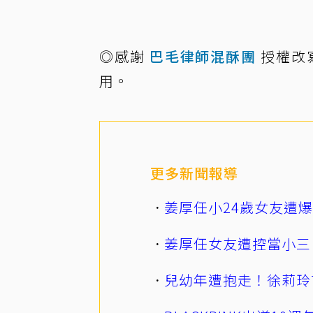
◎感謝
巴毛律師混酥團
授權改
用。
更多新聞報導
姜厚任小24歲女友遭
姜厚任女友遭控當小三
兒幼年遭抱走！徐莉玲