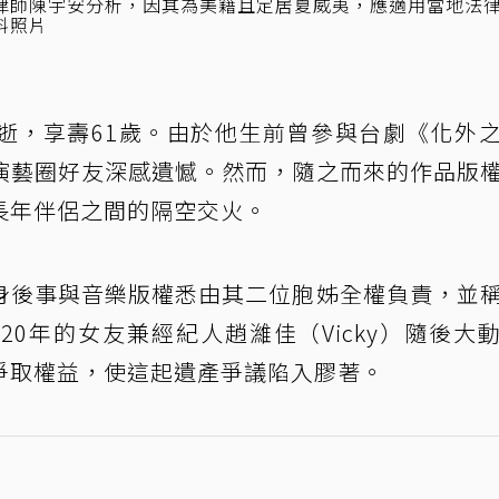
律師陳宇安分析，因其為美籍且定居夏威夷，應適用當地法
料照片
逝，享壽61歲。由於他生前曾參與台劇《化外
演藝圈好友深感遺憾。然而，隨之而來的作品版
長年伴侶之間的隔空交火。
身後事與音樂版權悉由其二位胞姊全權負責，並
0年的女友兼經紀人趙濰佳（Vicky）隨後大
爭取權益，使這起遺產爭議陷入膠著。