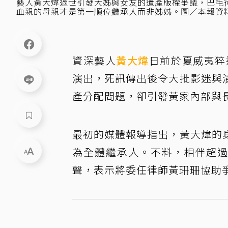
藝人黃大煒過世引發大姊與女友的遺產版權爭議，巴毛
血親的母親才是第一順位繼承人而非姊姊。圖／本報資
資深藝人
黃大煒
日前於夏威夷猝
演出，死訊傳出後令大批影迷與
產分配問題，卻引發黃家內部與
最初的媒體報導指出，黃大煒的
為全體繼承人。不料，相伴超過2
聲，表示將委任律師黃珊珊協助