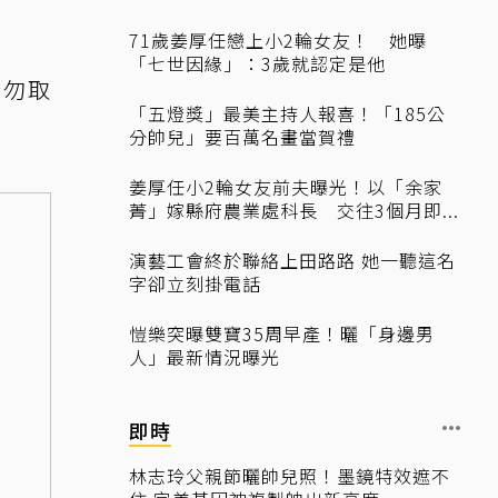
71歲姜厚任戀上小2輪女友！ 她曝
「七世因緣」：3歲就認定是他
請勿取
「五燈獎」最美主持人報喜！「185公
分帥兒」要百萬名畫當賀禮
姜厚任小2輪女友前夫曝光！以「余家
菁」嫁縣府農業處科長 交往3個月即...
演藝工會終於聯絡上田路路 她一聽這名
字卻立刻掛電話
愷樂突曝雙寶35周早產！曬「身邊男
人」最新情況曝光
即時
林志玲父親節曬帥兒照！墨鏡特效遮不