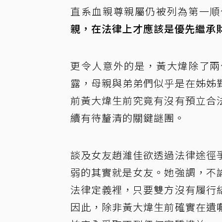
直系血親尊親屬仍被列為第一順
親，在法律上才應該是優先繼承
更令人意外的是，黃大煒除了兩
露，母親與弟弟們似乎是在姊姊
前黃大煒生前究竟有沒有預立合
續有待釐清的關鍵謎團。
談及女友趙濰佳欲透過法律途徑
弱的其實就是女友。她強調，不
法律定義裡，只要雙方沒有履行
因此，除非黃大煒生前確實在遺