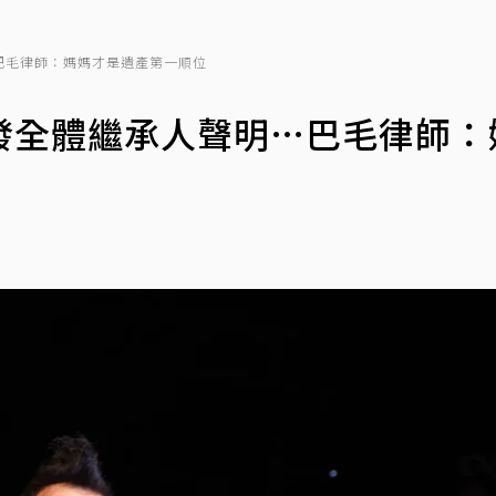
巴毛律師：媽媽才是遺產第一順位
發全體繼承人聲明…巴毛律師：