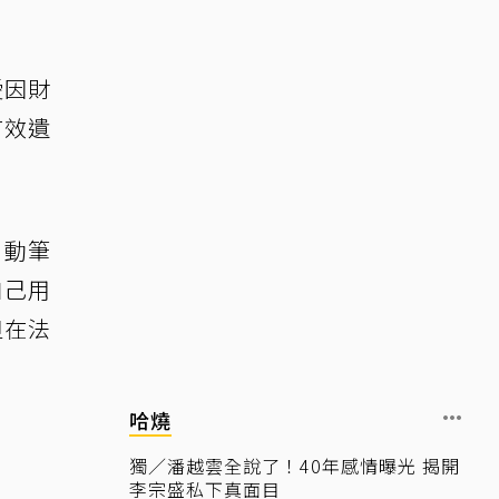
愛因財
有效遺
，動筆
自己用
但在法
哈燒
獨／潘越雲全說了！40年感情曝光 揭開
李宗盛私下真面目