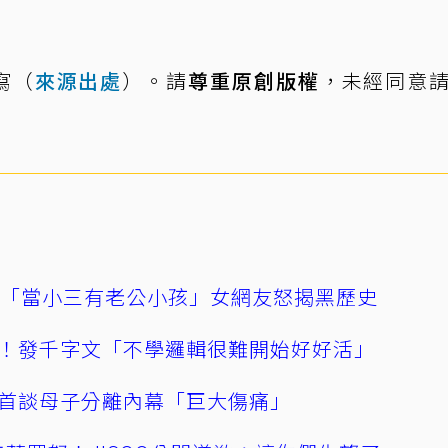
寫（
來源出處
）。請
尊重原創版權
，未經同意
爆「當小三有老公小孩」女網友怒揭黑歷史
！發千字文「不學邏輯很難開始好好活」
首談母子分離內幕「巨大傷痛」