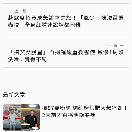
←
上一篇
赴歐度假竟成急診室之旅！「風少」陳浚霆遭
蟲咬 全身紅腫連說話都困難
下一篇
→
「搞笑女脫星」自揭罹嚴重憂鬱症 最慘1周沒
洗澡：覺得不配
最新文章
擁97萬粉絲 網紅廚師肥大叔猝逝！
2天前才直播明顯暴瘦