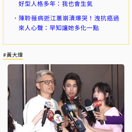
好型人格多年：我也會生氣
陳聆薇病逝江蕙崩潰爆哭！洩抗癌過
來人心聲：早知讓她多化一點
#黃大煒