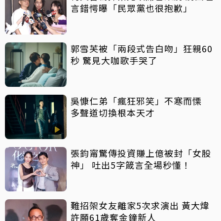
言錯愕曝「民眾黨也很抱歉」
郭雪芙被「兩段式告白吻」狂親60
秒 驚見大咖歌手哭了
吳慷仁弟「瘋狂邪笑」不寒而慄
多聲道切換根本天才
張鈞甯驚傳投資賺上億被封「女股
神」 吐出5字箴言全場秒懂！
難招架女友離家5次求演出 黃大煒
許願61歲奪金鐘新人