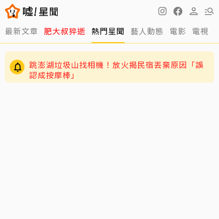
最新文章
肥大叔猝逝
熱門星聞
藝人動態
電影
電視
跳澎湖垃圾山找相機！放火揭民宿丟棄原因「誤
認成按摩棒」
離世前48小時還在直播！網紅「肥大叔」猝逝 暴
瘦粉絲疑「早覺得不對」