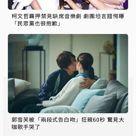
柯文哲羈押禁見缺席音樂劇 劇團坦言錯愕曝
「民眾黨也很抱歉」
郭雪芙被「兩段式告白吻」狂親60秒 驚見大
咖歌手哭了