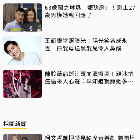
63歲關之琳爆「嬤孫戀」！戀上27
歲男模她親回應了
王凱靈堂照曝光！陽光笑容成永
恆 白髮母送黑髮兒令人鼻酸
陳聆薇病逝江蕙崩潰爆哭！親洩抗
癌過來人心聲：早知道就讓她多化
一點
相關新聞
柯文哲羈押禁見缺席音樂劇 劇團坦