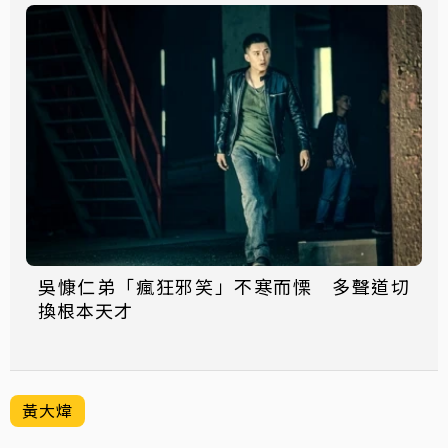
吳慷仁弟「瘋狂邪笑」不寒而慄 多聲道切
換根本天才
黃大煒