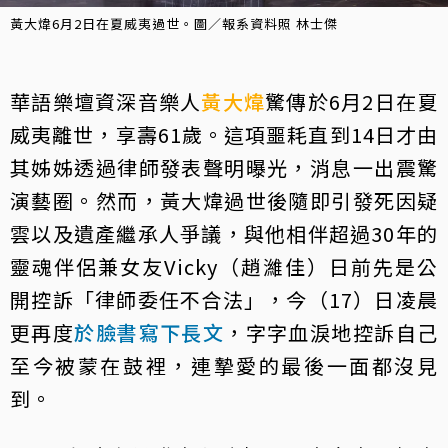
黃大煒6月2日在夏威夷過世。圖／報系資料照 林士傑
華語樂壇資深音樂人
黃大煒
驚傳於6月2日在夏
威夷離世，享壽61歲。這項噩耗直到14日才由
其姊姊透過律師發表聲明曝光，消息一出震驚
演藝圈。然而，黃大煒過世後隨即引發死因疑
雲以及遺產繼承人爭議，與他相伴超過30年的
靈魂伴侶兼女友Vicky（趙濰佳）日前先是公
開控訴「律師委任不合法」，今（17）日凌晨
更再度
於臉書寫下長文
，字字血淚地控訴自己
至今被蒙在鼓裡，連摯愛的最後一面都沒見
到。