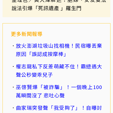
說法引爆「死訊遺產 」羅生門
更多新聞報導
放火澎湖垃圾山找相機！民宿曝丟棄
原因「誤認成按摩棒」
權志龍私下反差萌藏不住！霸總遇大
聲公秒變乖兒子
巫啓賢爆「被詐騙」！一個晚上100
萬瞬間沒了 悲吐心聲
曲家瑞突發聲「我受夠了」！自曝討